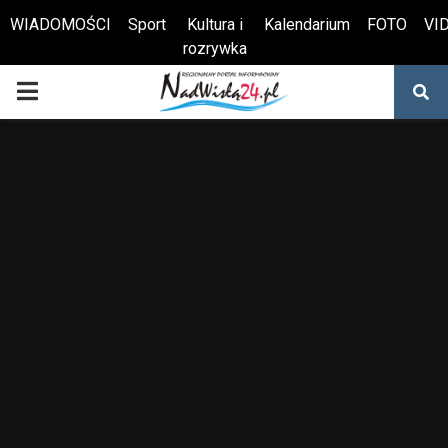
WIADOMOŚCI
Sport
Kultura i
Kalendarium
FOTO
VI
rozrywka
Otwórz pasek narzędzi
PRIMARY
MENU