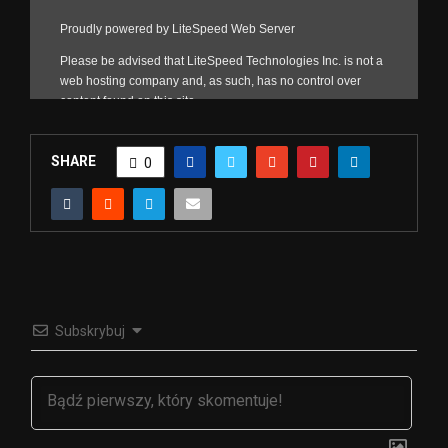
SHARE
0
Subskrybuj