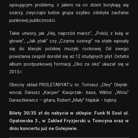
opisującym problemy, z jakimi na co dzień borykają się
szarzy, zwyczajni ludzie grupa szybko zdobyła zaufanie
punkowej publiczności.
Takie utwory, jak „Hej, naprzód marsz”, „Pokój z kulą w
głowie”, „Jak ptak” czy „Czarne szeregi” na stałe wpisały
się do klasyki polskiej muzyki rockowej. Od swego
powstania zespół dorobił się aż 12 studyjnych płyt. Ostatni
album postpunkowej formacji „Oko za oko” ukazał się w
2015 r.
Obecny skład PROLETARYAT’u to: Tomasz „Oley” Olejnik-
wocal, Dariusz „Kacper” Kacprzak- bass, Wiktor „Wiciu”
Daraszkiewicz – gitara, Robert „Mały” Hajduk – bębny.
Bilety 30/35 zł do nabycia w sklepie: Funk N Soul ul.
Opatowska 3 , w Zakład Fryzjerski u Tomcyna oraz w
dniu koncertu już na Golejowie.