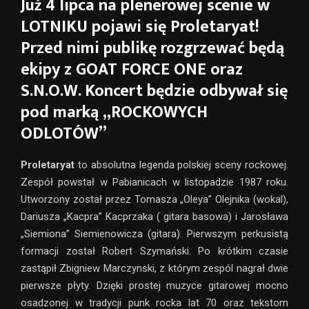
Już 4 lipca na plenerowej scenie w
LOTNIKU pojawi się Proletaryat!
Przed nimi publikę rozgrzewać będą
ekipy z GOAT FORCE ONE oraz
S.N.O.W. Koncert będzie odbywał się
pod marką „ROCKOWYCH
ODLOTÓW”
Proletaryat
to absolutna legenda polskiej sceny rockowej.
Zespół powstał w Pabianicach w listopadzie 1987 roku.
Utworzony został przez Tomasza „Oleya” Olejnika (wokal),
Dariusza „Kacpra” Kacprzaka ( gitara basowa) i Jarosława
„Siemiona” Siemienowicza (gitara). Pierwszym perkusistą
formacji został Robert Szymański. Po krótkim czasie
zastąpił Zbigniew Marczynski, z którym zespól nagrał dwie
pierwsze płyty. Dzięki prostej muzyce gitarowej mocno
osadzonej w tradycji punk rocka lat 70 oraz tekstom