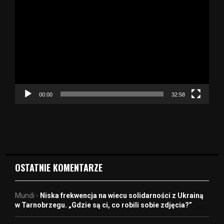
d
t
w
a
r
z
a
c
z
00:00
32:58
v
i
d
e
o
OSTATNIE KOMENTARZE
Mundi
-
Niska frekwencja na wiecu solidarności z Ukrainą
w Tarnobrzegu. „Gdzie są ci, co robili sobie zdjęcia?”