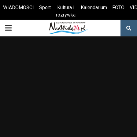
WIADOMOŚCI
Sport
Kultura i
Kalendarium
FOTO
VI
rozrywka
Otwórz pasek narzędzi
PRIMARY
MENU