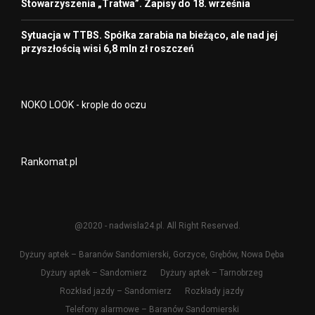
Stowarzyszenia „Tratwa”. Zapisy do 18. września
Sytuacja w TTBS. Spółka zarabia na bieżąco, ale nad jej
przyszłością wisi 6,8 mln zł roszczeń
NOKO LOOK - krople do oczu
Rankomat.pl
@2020 - nadwisla24.pl. All Right Reserved.
Dyżury aptek – Baranów Sandomierski, Gorzyce, Grębów, Nowa Dęba
Dyżury aptek – Sandomierz
Dyżury aptek – Tarnobrzeg
Rozkład jazdy – Sandomierz
Rozkłady jazdy
Telefony alarmowe – Baranów Sandomierski