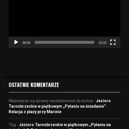
t
w
a
r
z
a
c
z
00:00
23:22
v
i
d
e
o
OSTATNIE KOMENTARZE
Ważniejsze są sprawy niezałatwione do końca
-
Jezioro
Tarnobrzeskie w piątkowym „Pytaniu na śniadanie”.
Relacja z plaży przy Marinie
Tbg
-
Jezioro Tarnobrzeskie w piątkowym „Pytaniu na