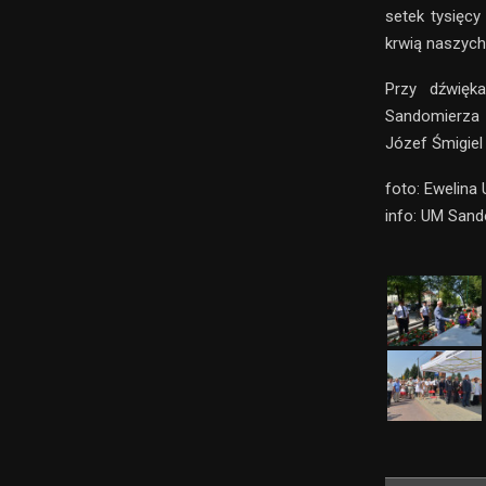
setek tysięcy 
krwią naszych
Przy dźwięka
Sandomierza o
Józef Śmigiel
foto: Ewelina
info: UM San