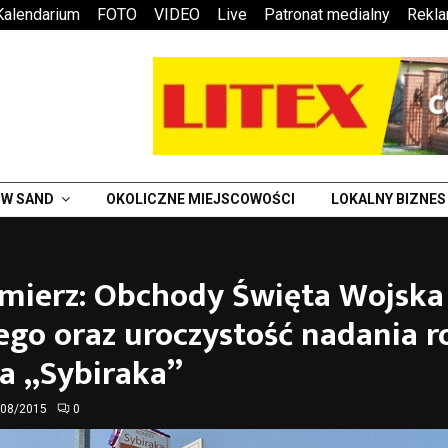
Kalendarium
FOTO
VIDEO
Live
Patronat medialny
Rekl
W SAND
OKOLICZNE MIEJSCOWOŚCI
LOKALNY BIZNES
mierz: Obchody Święta Wojska
ego oraz uroczystość nadania 
a „Sybiraka”
/08/2015
0