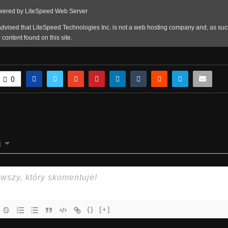
0
j
{}
[+]