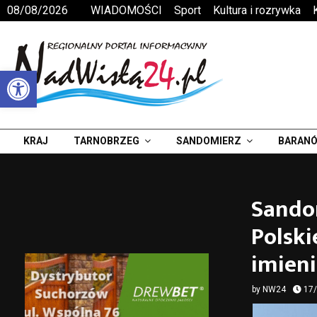
08/08/2026
WIADOMOŚCI
Sport
Kultura i rozrywka
Otwórz pasek narzędzi
KRAJ
TARNOBRZEG
SANDOMIERZ
BARANÓ
Sando
Polski
imieni
by
NW24
17