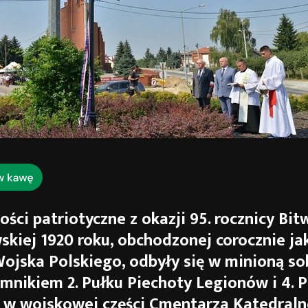
ości patriotyczne z okazji 95. rocznicy Bit
kiej 1920 roku, obchodzonej corocznie ja
ojska Polskiego, odbyły się w minioną so
mnikiem 2. Pułku Piechoty Legionów i 4. 
 w wojskowej części Cmentarza Katedral