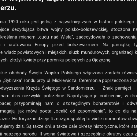
erzu.
nia 1920 roku jest jedną z najważniejszych w historii polskiego
sce decydująca bitwa wojny polsko-bolszewickiej, stoczona n
kreślana mianem „cudu nad Wisłą”, zadecydowała o zachowaniu
ści i uratowaniu Europy przed bolszewizmem. Na pamiątkę t
le władz powiatowych i miejskich, służb mundurowych, organizacji
ych, złożyli kwiaty przy pomniku poległych za Ojczyznę.
kie obchody Święta Wojska Polskiego włączona została równie
 „Sybiraka” rondu przy ul. Mickiewicza. Ceremonia poprzedzona zo
odwyższenia Krzyża Świętego w Sandomierzu. – Znaki pamięci – j
 nam dziś niezwykle potrzebne. Napotykając je codziennie, w dro
spacer, przypominają nam o szczególnym bohaterstwie i odw
magają, jak mówi poeta „ocalić od zapomnienia”, to co dla n
ażne. Historyczne dzieje Rzeczypospolitej to wiele momentów chwa
ętujemy dziś. Są także dni, a także całe okresy historyczne, które 
rii naszego narodu. II wojna światowa i szczególnie okrutny czas z