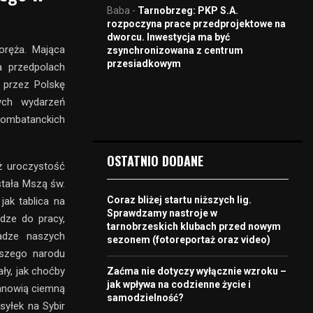
Baba
-
Tarnobrzeg: PKP S.A.
rozpoczyna prace przedprojektowe na
dworcu. Inwestycja ma być
 oręża. Mająca
zsynchronizowana z centrum
przesiadkowym
a przedpolach
 przez Polskę
ych wydarzeń
 kombatanckich
OSTATNIO DODANE
ż uroczystość
stała Mszą św.
Coraz bliżej startu niższych lig.
ak tablica na
Sprawdzamy nastroje w
dze do pracy,
tarnobrzeskich klubach przed nowym
adze naszych
sezonem (fotoreportaż oraz video)
aszego narodu
ły, jak choćby
Zaćma nie dotyczy wyłącznie wzroku –
jak wpływa na codzienne życie i
stanowią ciemną
samodzielność?
syłek na Sybir