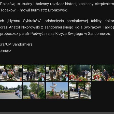
Polaków, to trudny i bolesny rozdział historii, zapisany cierpienie
 rodaków – mówił burmistrz Bronkowski.
ch „Hymnu Sybiraków” odsłonięcia pamiątkowej tablicy dokon
raz Anatol Nikorowski z sandomierskiego Koła Sybiraków. Tablicę
 proboszcz parafii Podwyższenia Krzyża Świętego w Sandomierzu.
 Ura/UM Sandomierz
domierz