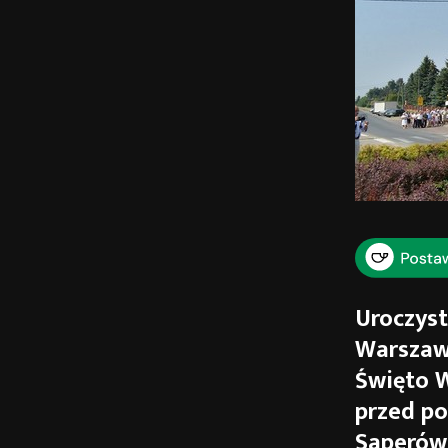
Uroczyst
Warszaws
Święto W
przed po
Saperów