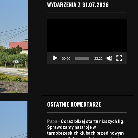
WYDARZENIA Z 31.07.2026
O
d
t
w
a
r
00:00
23:22
z
a
c
z
v
i
d
OSTATNIE KOMENTARZE
e
o
Papa
-
Coraz bliżej startu niższych lig.
Sprawdzamy nastroje w
tarnobrzeskich klubach przed nowym