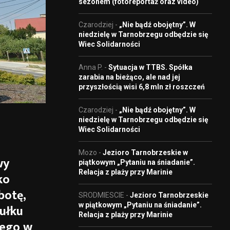
sezonem (fotoreportaż oraz video)
Czarodziej
-
„Nie bądź obojętny”. W
niedzielę w Tarnobrzegu odbędzie się
Wiec Solidarności
Anna P.
-
Sytuacja w TTBS. Spółka
zarabia na bieżąco, ale nad jej
przyszłością wisi 6,8 mln zł roszczeń
Czarodziej
-
„Nie bądź obojętny”. W
niedzielę w Tarnobrzegu odbędzie się
Wiec Solidarności
Mozo
-
Jezioro Tarnobrzeskie w
wy
piątkowym „Pytaniu na śniadanie”.
Relacja z plaży przy Marinie
ko
botę,
SRODMIESCIE
-
Jezioro Tarnobrzeskie
w piątkowym „Pytaniu na śniadanie”.
Pułku
Relacja z plaży przy Marinie
nego w