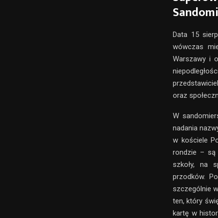
Sandomi
Data 15 sierp
wówczas miej
Warszawy i o
niepodległo
przedstawicie
oraz społeczn
W sandomiers
nadania nazwy
w kościele P
rondzie – są
szkoły, na 
przodków. Po
szczególnie w
ten, który świ
kartę w histo