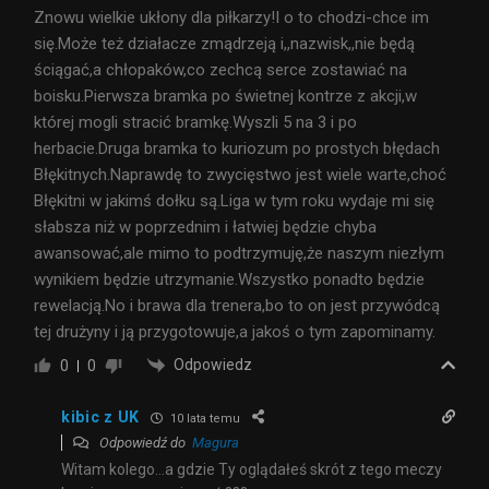
Znowu wielkie ukłony dla piłkarzy!I o to chodzi-chce im
się.Może też działacze zmądrzeją i,,nazwisk,,nie będą
ściągać,a chłopaków,co zechcą serce zostawiać na
boisku.Pierwsza bramka po świetnej kontrze z akcji,w
której mogli stracić bramkę.Wyszli 5 na 3 i po
herbacie.Druga bramka to kuriozum po prostych błędach
Błękitnych.Naprawdę to zwycięstwo jest wiele warte,choć
Błękitni w jakimś dołku są.Liga w tym roku wydaje mi się
słabsza niż w poprzednim i łatwiej będzie chyba
awansować,ale mimo to podtrzymuję,że naszym niezłym
wynikiem będzie utrzymanie.Wszystko ponadto będzie
rewelacją.No i brawa dla trenera,bo to on jest przywódcą
tej drużyny i ją przygotowuje,a jakoś o tym zapominamy.
Odpowiedz
0
0
kibic z UK
10 lata temu
Odpowiedź do
Magura
Witam kolego…a gdzie Ty oglądałeś skrót z tego meczy