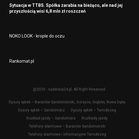
Sytuacja w TTBS. Spółka zarabia na bieżąco, ale nad jej
przyszłością wisi 6,8 mln zł roszczeń
NOKO LOOK - krople do oczu
Rankomat.pl
@2020 - nadwisla24.pl. All Right Reserved.
Dyżury aptek – Baranów Sandomierski, Gorzyce, Grębów, Nowa Dęba
Dyżury aptek – Sandomierz
Dyżury aptek – Tarnobrzeg
Rozkład jazdy – Sandomierz
Rozkłady jazdy
Telefony alarmowe – Baranów Sandomierski
Telefony alarmowe i informacyjne Tarnobrzeg