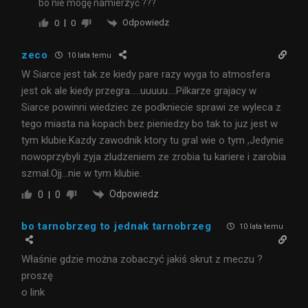
bo nie mogę namierzyć ???
Odpowiedz
0
0
zeco
10 lata temu
W Siarce jest tak ze kiedy pare razy wyga to atmosfera
jest ok ale kiedy przegra…..uuuuu….Pilkarze grajacy w
Siarce powinni wiedziec ze podkniecie sprawi ze wyleca z
tego miasta na kopach bez pieniedzy bo tak to juz jest w
tym klubie.Kazdy zawodnik ktory tu gral wie o tym ,Jedynie
nowoprzybyli zyja zludzeniem ze zrobia tu kariere i zarobia
szmal.Ojj…nie w tym klubie.
Odpowiedz
0
0
bo tarnobrzeg to jednak tarnobrzeg
10 lata temu
Właśnie gdzie można zobaczyć jakiś skrut z meczu ?
proszę
o link