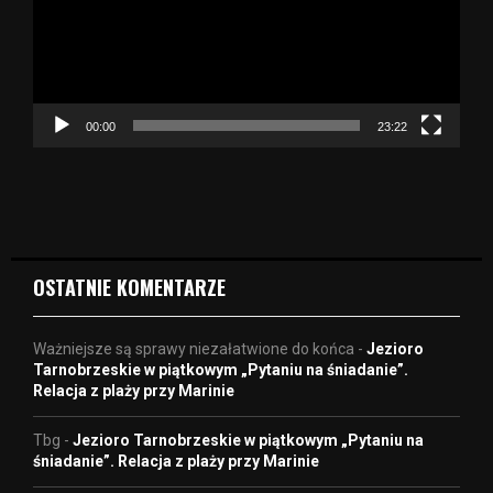
a
r
z
a
c
z
00:00
23:22
v
i
d
e
o
OSTATNIE KOMENTARZE
Ważniejsze są sprawy niezałatwione do końca
-
Jezioro
Tarnobrzeskie w piątkowym „Pytaniu na śniadanie”.
Relacja z plaży przy Marinie
Tbg
-
Jezioro Tarnobrzeskie w piątkowym „Pytaniu na
śniadanie”. Relacja z plaży przy Marinie