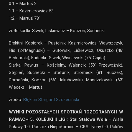
0:1 – Martuś 2′
1:1 – Kazimierowicz 53′
1:2 – Martuś 78′
żółte kartki: Siwek, Liśkiewicz – Koczon, Suchecki
Błękitni: Kosiorek – Pustelnik, Kazimierowicz, Wawszczyk,
Flis (24’Magnuski) – Gutowski, Liśkiewicz, Okuszko (46′
Bednarski), Fadecki -Siwek, Wiśniewski (75′ Gajda)
Siarka: Pawlus – Kościelny, Walencik (58′ Przewoźnik),
Stępień, Suchecki – Stefanik, Stromecki (81′ Buczek),
Domański, Koczon (66′ Jakubowski), Mandzelowski (63′
Więcek) – Martuś
źródło:
Błękitni Stargard Szczeciński
WYNIKI POZOSTAŁYCH SPOTKAŃ ROZEGRANYCH W
RAMACH 5. KOLEJKI II LIGI:
Stal Stalowa Wola
– Wisła
Puławy 1:0, Puszcza Niepołomice – GKS Tychy 0:0, Raków