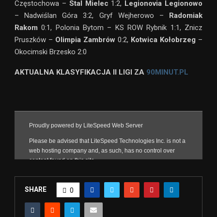
Częstochowa –
Stal Mielec
1:2,
Legionovia Legionowo
– Nadwiślan Góra 3:2, Gryf Wejherowo –
Radomiak
Rakom
0:1, Polonia Bytom – KS ROW Rybnik 1:1, Znicz
Pruszków –
Olimpia Zambrów
0:2,
Kotwica Kołobrzeg
–
Okocimski Brzesko 2:0
AKTUALNA KLASYFIKACJA II LIGI ZA
90MINUT.PL
SHARE
0