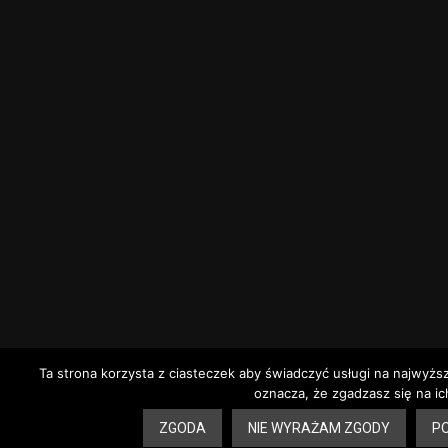
Ta strona korzysta z ciasteczek aby świadczyć usługi na najwyżs
oznacza, że zgadzasz się na ic
8
ZGODA
NIE WYRAŻAM ZGODY
PO