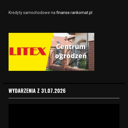
Kredyty samochodowe na
finanse.rankomat.pl
WYDARZENIA Z 31.07.2026
O
d
t
w