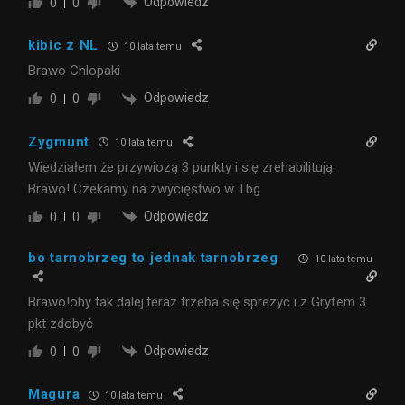
Odpowiedz
0
0
kibic z NL
10 lata temu
Brawo Chlopaki
Odpowiedz
0
0
Zygmunt
10 lata temu
Wiedziałem że przywiozą 3 punkty i się zrehabilitują.
Brawo! Czekamy na zwycięstwo w Tbg
Odpowiedz
0
0
bo tarnobrzeg to jednak tarnobrzeg
10 lata temu
Brawo!oby tak dalej.teraz trzeba się sprezyc i z Gryfem 3
pkt zdobyć
Odpowiedz
0
0
Magura
10 lata temu