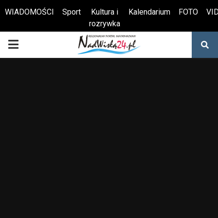
WIADOMOŚCI
Sport
Kultura i
Kalendarium
FOTO
VI
rozrywka
Otwórz pasek narzędzi
PRIMARY
MENU