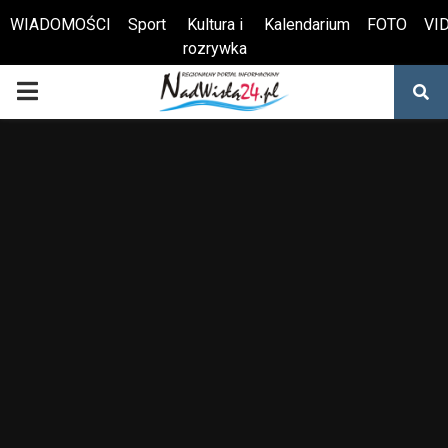
WIADOMOŚCI
Sport
Kultura i
Kalendarium
FOTO
VI
rozrywka
Otwórz pasek narzędzi
PRIMARY
MENU