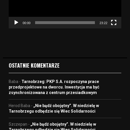
z
a
c
z
00:00
23:22
v
i
d
e
o
OSTATNIE KOMENTARZE
Baba
-
Tarnobrzeg: PKP S.A. rozpoczyna prace
przedprojektowe na dworcu. Inwestycja ma być
zsynchronizowana z centrum przesiadkowym
Herod Baba
-
„Nie bądź obojętny”. W niedzielę w
Tarnobrzegu odbędzie się Wiec Solidarności
Szczepan
-
„Nie bądź obojętny”. W niedzielę w
Tarnobrzegu odbędzie się Wiec Solidarności