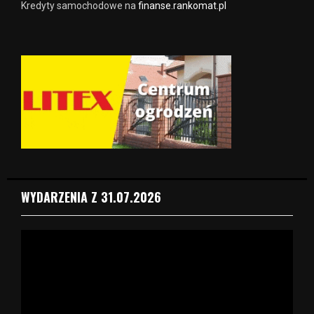
Kredyty samochodowe na
finanse.rankomat.pl
WYDARZENIA Z 31.07.2026
O
d
t
w
a
r