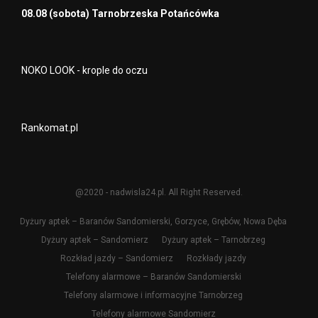
08.08 (sobota) Tarnobrzeska Potańcówka
NOKO LOOK - krople do oczu
Rankomat.pl
@2020 - nadwisla24.pl. All Right Reserved.
Dyżury aptek – Baranów Sandomierski, Gorzyce, Grębów, Nowa Dęba
Dyżury aptek – Sandomierz
Dyżury aptek – Tarnobrzeg
Rozkład jazdy – Sandomierz
Rozkłady jazdy
Telefony alarmowe – Baranów Sandomierski
Telefony alarmowe i informacyjne Tarnobrzeg
Telefony alarmowe Sandomierz