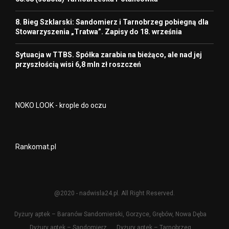
8. Bieg Szklarski: Sandomierz i Tarnobrzeg pobiegną dla
Stowarzyszenia „Tratwa”. Zapisy do 18. września
Sytuacja w TTBS. Spółka zarabia na bieżąco, ale nad jej
przyszłością wisi 6,8 mln zł roszczeń
NOKO LOOK - krople do oczu
Rankomat.pl
@2020 - nadwisla24.pl. All Right Reserved.
Dyżury aptek – Baranów Sandomierski, Gorzyce, Grębów, Nowa Dęba
Dyżury aptek – Sandomierz
Dyżury aptek – Tarnobrzeg