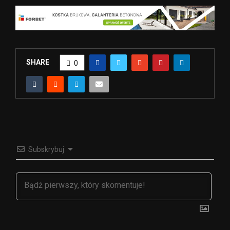
SHARE
0
Subskrybuj