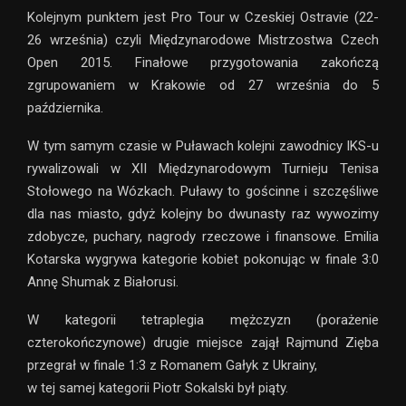
Kolejnym punktem jest Pro Tour w Czeskiej Ostravie (22-
26 września) czyli Międzynarodowe Mistrzostwa Czech
Open 2015. Finałowe przygotowania zakończą
zgrupowaniem w Krakowie od 27 września do 5
października.
W tym samym czasie w Puławach kolejni zawodnicy IKS-u
rywalizowali w XII Międzynarodowym Turnieju Tenisa
Stołowego na Wózkach. Puławy to gościnne i szczęśliwe
dla nas miasto, gdyż kolejny bo dwunasty raz wywozimy
zdobycze, puchary, nagrody rzeczowe i finansowe. Emilia
Kotarska wygrywa kategorie kobiet pokonując w finale 3:0
Annę Shumak z Białorusi.
W kategorii tetraplegia mężczyzn (porażenie
czterokończynowe) drugie miejsce zajął Rajmund Zięba
przegrał w finale 1:3 z Romanem Gałyk z Ukrainy,
w tej samej kategorii Piotr Sokalski był piąty.