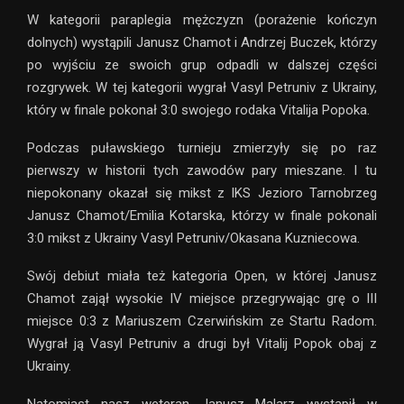
W kategorii paraplegia mężczyzn (porażenie kończyn
dolnych) wystąpili Janusz Chamot i Andrzej Buczek, którzy
po wyjściu ze swoich grup odpadli w dalszej części
rozgrywek. W tej kategorii wygrał Vasyl Petruniv z Ukrainy,
który w finale pokonał 3:0 swojego rodaka Vitalija Popoka.
Podczas puławskiego turnieju zmierzyły się po raz
pierwszy w historii tych zawodów pary mieszane. I tu
niepokonany okazał się mikst z IKS Jezioro Tarnobrzeg
Janusz Chamot/Emilia Kotarska, którzy w finale pokonali
3:0 mikst z Ukrainy Vasyl Petruniv/Okasana Kuzniecowa.
Swój debiut miała też kategoria Open, w której Janusz
Chamot zajął wysokie IV miejsce przegrywając grę o III
miejsce 0:3 z Mariuszem Czerwińskim ze Startu Radom.
Wygrał ją Vasyl Petruniv a drugi był Vitalij Popok obaj z
Ukrainy.
Natomiast nasz weteran Janusz Malarz wystąpił w