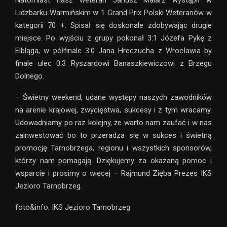
Lidzbarku Warmińskim w 1 Grand Prix Polski Weteranów w
kategorii 70 +. Spisał się doskonale zdobywając drugie
miejsce. Po wyjściu z grupy pokonał 3:1 Józefa Pykę z
Elbląga, w półfinale 3:0 Jana Hreczucha z Wrocławia by
finale ulec 0:3 Ryszardowi Banaszkiewiczowi z Brzegu
Dolnego.
– Świetny weekend, udane występy naszych zawodników
na arenie krajowej, zwycięstwa, sukcesy i z tym wracamy.
Udowadniamy po raz kolejny, że warto nam zaufać i w nas
zainwestować bo to przeradza się w sukces i świetną
promocję Tarnobrzega, regionu i wszystkich sponsorów,
którzy nam pomagają. Dziękujemy za okazaną pomoc i
wsparcie i prosimy o więcej – Rajmund Zięba Prezes IKS
Jezioro Tarnobrzeg.
foto&info: IKS Jezioro Tarnobrzeg