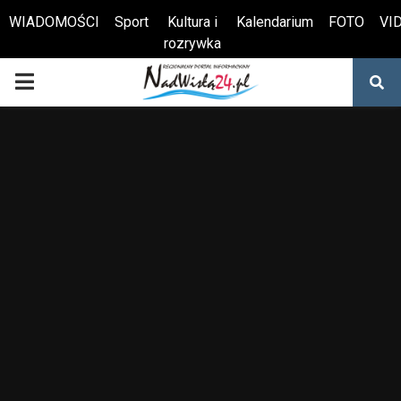
WIADOMOŚCI
Sport
Kultura i
Kalendarium
FOTO
VI
rozrywka
Otwórz pasek narzędzi
PRIMARY
MENU