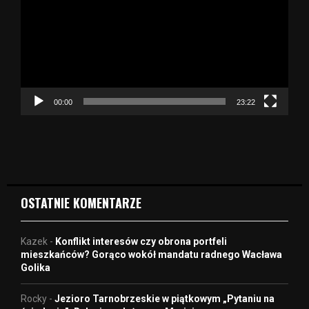
t
w
a
r
z
a
c
z
00:00
23:22
v
i
d
e
o
OSTATNIE KOMENTARZE
Kazek
-
Konflikt interesów czy obrona portfeli
mieszkańców? Gorąco wokół mandatu radnego Wacława
Golika
Rocky
-
Jezioro Tarnobrzeskie w piątkowym „Pytaniu na