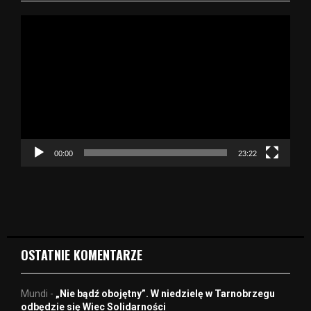
O
d
t
w
a
r
z
a
c
z
00:00
23:22
v
i
d
e
o
OSTATNIE KOMENTARZE
Mundi
-
„Nie bądź obojętny”. W niedzielę w Tarnobrzegu
odbędzie się Wiec Solidarności