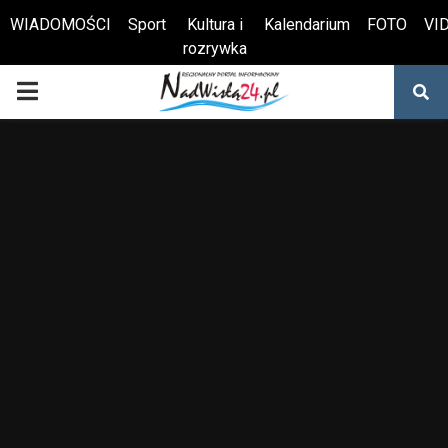
WIADOMOŚCI
Sport
Kultura i
Kalendarium
FOTO
VI
rozrywka
Otwórz pasek narzędzi
PRIMARY
MENU