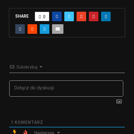
SHARE
0
Subskrybuj
1
KOMENTARZ
Najstarsze