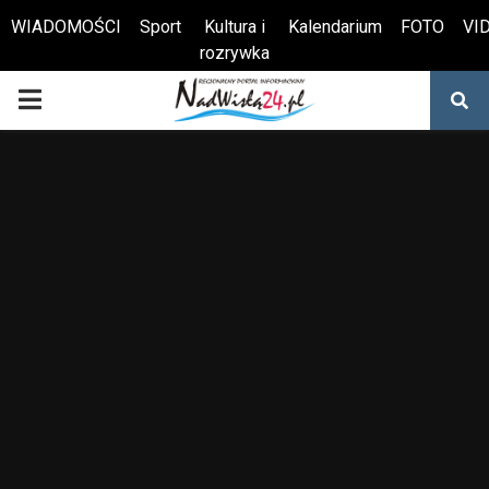
WIADOMOŚCI
Sport
Kultura i
Kalendarium
FOTO
VI
rozrywka
Otwórz pasek narzędzi
PRIMARY
MENU