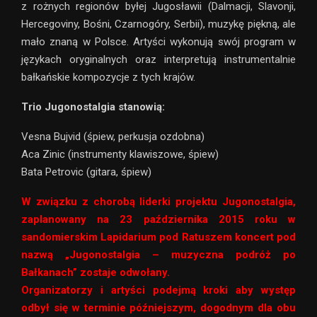
z rożnych regionów byłej Jugosławii (Dalmacji, Slavonji,
Hercegoviny, Bośni, Czarnogóry, Serbii), muzykę piękną, ale
mało znaną w Polsce. Artyści wykonują swój program w
językach oryginalnych oraz interpretują instrumentalnie
bałkańskie kompozycje z tych krajów.
Trio Jugonostalgia stanowią:
Vesna Bujvid (śpiew, perkusja ozdobna)
Aca Zinic (instrumenty klawiszowe, śpiew)
Bata Petrovic (gitara, śpiew)
W związku z chorobą liderki projektu Jugonostalgia,
zaplanowany na 23 października 2015 roku w
sandomierskim Lapidarium pod Ratuszem koncert pod
nazwą „Jugonostalgia – muzyczna podróż po
Bałkanach” zostaje odwołany.
Organizatorzy i artyści podejmą kroki aby występ
odbył się w terminie późniejszym, dogodnym dla obu