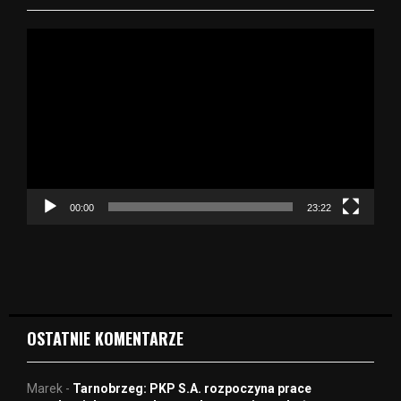
O
d
t
w
a
r
z
a
c
z
00:00
23:22
v
i
d
e
o
OSTATNIE KOMENTARZE
Marek
-
Tarnobrzeg: PKP S.A. rozpoczyna prace