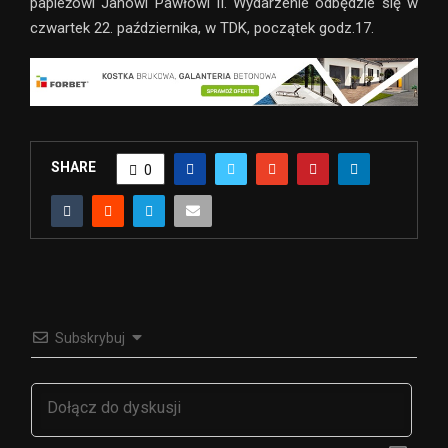
papieżowi Janowi Pawłowi II. Wydarzenie odbędzie się w
czwartek 22. października, w TDK, początek godz.17.
SHARE
0
Subskrybuj