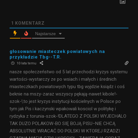
1
KOMENTARZ
Najstarsze
głosowanie miasteczek powiatowych na
przykładzie Tbg--T.R.
10 lata temu
nasze społeczeństwo od 5 lat przechodzi kryzys systemu
wartości-wystarczy ze po wsiach i małych i średnich
miasteczkach powiatowych typu tbg wyjdzie ksiądz i coś
beknie na mszy-zaraz wszyscy pękają-nawet kibole!-
szok-!,to jest kryzys instytucji kościelnych w Polsce po
tym jak Pis i kaczynski wpakowali kosciol w politykę i
rydzyka z torunia-szok-!DLATEGO Z POLSKI WYJECHALO
TAK DUZO POLAKOW-BO SIĘ BOJĄ PISU–NIE CHCĄ
ABSOLUTNIE WRACAĆ DO POLSKI W KTOREJ RZADZI