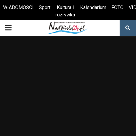
WIADOMOŚCI
Sport
Kultura i
Kalendarium
FOTO
VI
rozrywka
Otwórz pasek narzędzi
PRIMARY
MENU