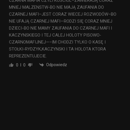
CZARNA MAFIA CZYLI KOSCIOL–ZAWIERAJĄ CORAZ
MNIEJ MALZENSTW-BO NIE MAJĄ ZAUFANIA DO
CZARNEJ MAFI–JEST CORAZ WIECEJ ROZWODÓW–BO
NIE UFAJĄ CZARNEJ MAFI—RODZI SIĘ CORAZ MNIEJ
DZIECI-BO NIE MAMY ZAUFANIA DO CZARNEJ MAFI I
KACZYNSKIEGO I TEJ CALEJ HOLOTY PISOWO-
CZARNOMAFIJNEJ—–IM CHODZI TYLKO O KASĘ I
STOŁKI-RYDZYK,KACZYNSKI I TA HOLOTA KTORA
REPREZENTUJECIE.
Odpowiedz
0
0