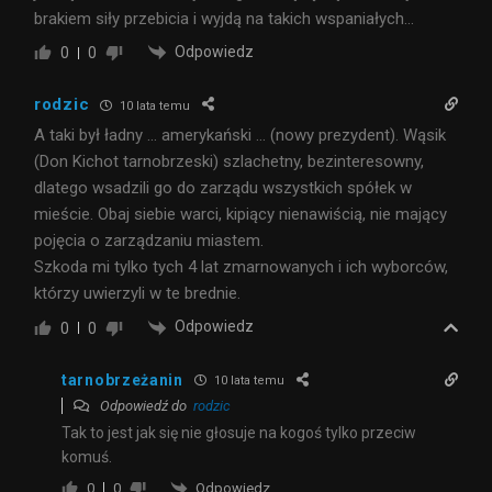
brakiem siły przebicia i wyjdą na takich wspaniałych…
Odpowiedz
0
0
rodzic
10 lata temu
A taki był ładny … amerykański … (nowy prezydent). Wąsik
(Don Kichot tarnobrzeski) szlachetny, bezinteresowny,
dlatego wsadzili go do zarządu wszystkich spółek w
mieście. Obaj siebie warci, kipiący nienawiścią, nie mający
pojęcia o zarządzaniu miastem.
Szkoda mi tylko tych 4 lat zmarnowanych i ich wyborców,
którzy uwierzyli w te brednie.
Odpowiedz
0
0
tarnobrzeżanin
10 lata temu
Odpowiedź do
rodzic
Tak to jest jak się nie głosuje na kogoś tylko przeciw
komuś.
Odpowiedz
0
0