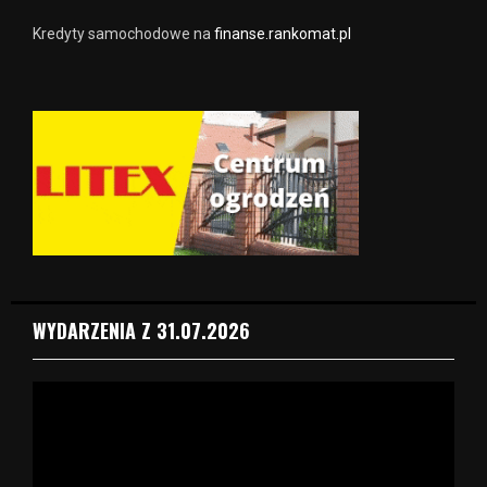
Kredyty samochodowe na
finanse.rankomat.pl
WYDARZENIA Z 31.07.2026
O
d
t
w
a