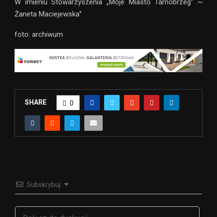
W imieniu Stowarzyszenia „Moje Miasto Tarnobrzeg” ~
Żaneta Maciejewska”
foto: archiwum
SHARE
0
Subskrybuj