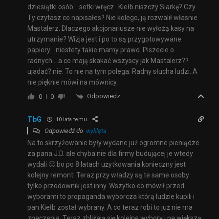
dziesiątki osób….setki wręcz…Kiełb niszczy Siarkę? Czy
Ty czytasz co napisałes? Nie kolego, ją rozwalił własnie
Mastalerz. Dlaczego akcjonariusze nie wyłożą kasy na
utrzymanie? Wizja jest i po to są przygotowywane
papiery….niestety takie mamy prawo. Piszecie o
radnych….a co mają skakać wszyscy jak Mastalerz??
ujadać? nie. To nie na tym polega. Radny słucha ludzi. A
nie pięknie mówi na mównicy.
Odpowiedz
0
0
TbG
10 lata temu
Odpowiedź do
wyklęta
Na to skrzyżowanie były wydane już ogromne pieniądze
za pana J.D. ale chyba nie dla firmy budującej je wtedy
wydali 🙂 bo po 8 latach użytkowania konieczny jest
kolejny remont. Teraz przy władzy są te same osoby
tylko przodownik jest inny. Wszytko co mówił przed
wyborami to propaganda wyborcza którą ludzie kupili i
pan Kiełb został wybrany. A co teraz robi to już nie ma
znaczenia. Teraz zbliżają się kolejne wybory i na większą