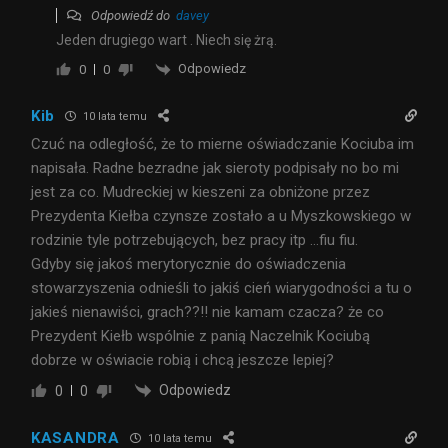
Odpowiedź do
davey
Jeden drugiego wart . Niech się żrą.
Odpowiedz
0
0
Kib
10 lata temu
Czuć na odległość, że to mierne oświadczanie Kociuba im
napisała. Radne bezradne jak sieroty podpisały no bo mi
jest za co. Mudreckiej w kieszeni za obniżone przez
Prezydenta Kiełba czynsze zostało a u Myszkowskiego w
rodzinie tyle potrzebujących, bez pracy itp …fiu fiu.
Gdyby się jakoś merytorycznie do oświadczenia
stowarzyszenia odnieśli to jakiś cień wiarygodności a tu o
jakieś nienawiści, grach??!! nie kamam czacza? że co
Prezydent Kiełb wspólnie z panią Naczelnik Kociubą
dobrze w oświacie robią i chcą jeszcze lepiej?
Odpowiedz
0
0
KASANDRA
10 lata temu