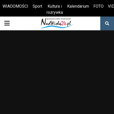
WIADOMOŚCI
Sport
Kultura i
Kalendarium
FOTO
VI
rozrywka
Otwórz pasek narzędzi
PRIMARY
MENU