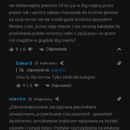
nie dokarmiajmy pisiorów 25 bo już w tbg rządzą przez
prawie rok i oprócz zakupu maszynek do liczenia głosów
na sesji rm nic nie nie zrobili gwoli ścisłości prezydent
Motyka z pis, przew rady miasta z pis zresztą kandydat do
posłowania prawie wszyscy radni z opcji pisu i co przez
rok rzagdów w grajdole tbg mamy?
Odpowiedz
0
0
Edward
8 lata temu
Odpowiedź do
gege960
Otóż to. Nic nie ma. Tylko stołki dla kolegów.
Odpowiedz
0
0
miecho
10 lata temu
„Zdecentralizowanie zarządzania placówkami
oświatowymi, przywrócenie rzeczywistych uprawnień
dyrektorom; umożliwienie rodzicom wpływania na kształt
oświaty i rozwój dzieci. Polityka oszczędzania na edukacji