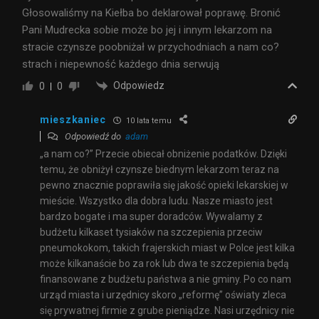
Głosowaliśmy na Kiełba bo deklarował poprawę. Bronić
Pani Mudrecka sobie może bo jej i innym lekarzom na
stracie czynsze poobniżał w przychodniach a nam co?
strach i niepewność każdego dnia serwują
Odpowiedz
0
0
mieszkaniec
10 lata temu
Odpowiedź do
adam
„a nam co?” Przecie obiecał obniżenie podatków. Dzięki
temu, że obniżył czynsze biednym lekarzom teraz na
pewno znacznie poprawiła się jakość opieki lekarskiej w
mieście. Wszystko dla dobra ludu. Nasze miasto jest
bardzo bogate i ma super doradców. Wywalamy z
budżetu kilkaset tysiaków na szczepienia przeciw
pneumokokom, takich frajerskich miast w Polce jest kilka
może kilkanaście bo za rok lub dwa te szczepienia będą
finansowane z budżetu państwa a nie gminy. Po co nam
urząd miasta i urzędnicy skoro „reformę” oświaty zleca
się prywatnej firmie z grube pieniądze. Nasi urzędnicy nie