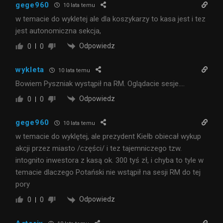
gege960
10 lata temu
w temacie do wykletej ale dla koszykarzy to kasa jest i tez
jest autonomiczna sekcja,
Odpowiedz
0
0
wykleta
10 lata temu
Bowiem Pyszniak wystąpił na RM. Oglądacie sesje….
Odpowiedz
0
0
gege960
10 lata temu
w temacie do wyklętej, ale prezydent Kiełb obiecał wykup
akcji przez miasto /części/ i tez tajemniczego tzw.
intognito inwestora z kasą ok. 300 tyś zł, i chyba to tyle w
temacie dlaczego Potański nie wstąpił na sesji RM do tej
pory
Odpowiedz
0
0