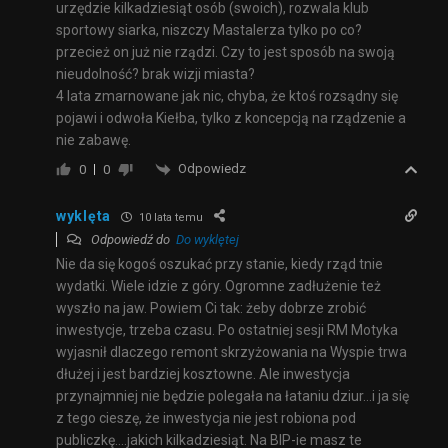
urzędzie kilkadziesiąt osób (swoich), rozwala klub
sportowy siarka, niszczy Mastalerza tylko po co?
przecież on już nie rządzi. Czy to jest sposób na swoją
nieudolność? brak wizji miasta?
4 lata zmarnowane jak nic, chyba, że ktoś rozsądny się
pojawi i odwoła Kiełba, tylko z koncepcją na rządzenie a
nie zabawę.
Odpowiedz
0
0
wyklęta
10 lata temu
Odpowiedź do
Do wyklętej
Nie da się kogoś oszukać przy stanie, kiedy rząd tnie
wydatki. Wiele idzie z góry. Ogromne zadłużenie też
wyszło na jaw. Powiem Ci tak: żeby dobrze zrobić
inwestycje, trzeba czasu. Po ostatniej sesji RM Motyka
wyjasnił dlaczego remont skrzyżowania na Wyspie trwa
dłużej i jest bardziej kosztowne. Ale inwestycja
przynajmniej nie będzie polegała na łataniu dziur…i ja się
z tego cieszę, że inwestycja nie jest robiona pod
publiczkę….jakich kilkadziesiąt. Na BIP-ie masz te