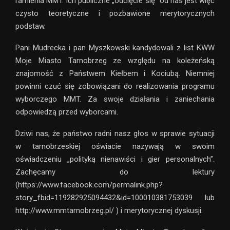
ramienia MMT. Ich publiczne „odcięcie się” od nas jest więc
czysto teoretyczne i pozbawione merytorycznych
podstaw.
Pani Mudrecka i pan Myszkowski kandydowali z list KWW
Moje Miasto Tarnobrzeg ze względu na koleżeńską
znajomość z Państwem Kiełbem i Kociubą. Niemniej
powinni czuć się zobowiązani do realizowania programu
wyborczego MMT. Za swoje działania i zaniechania
odpowiedzą przed wyborcami.
Dziwi nas, że państwo radni nasz głos w sprawie sytuacji
w tarnobrzeskiej oświacie nazywają w swoim
oświadczeniu „polityką nienawiści i gier personalnych”.
Zachęcamy do lektury
(https://www.facebook.com/permalink.php?
story_fbid=119282925094432&id=100010381753039 lub
http://www.mmtarnobrzeg.pl/ ) i merytorycznej dyskusji.