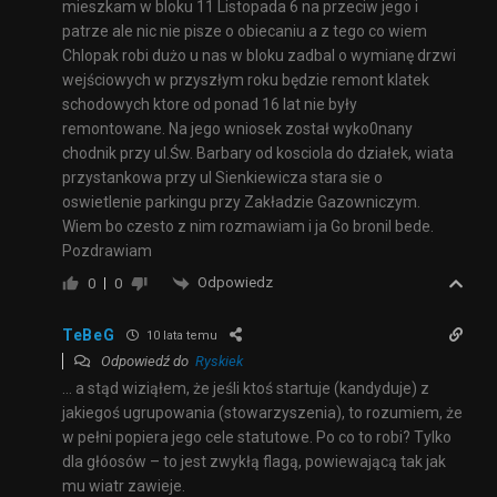
mieszkam w bloku 11 Listopada 6 na przeciw jego i
patrze ale nic nie pisze o obiecaniu a z tego co wiem
Chlopak robi dużo u nas w bloku zadbal o wymianę drzwi
wejściowych w przyszłym roku będzie remont klatek
schodowych ktore od ponad 16 lat nie były
remontowane. Na jego wniosek został wyko0nany
chodnik przy ul.Św. Barbary od kosciola do działek, wiata
przystankowa przy ul Sienkiewicza stara sie o
oswietlenie parkingu przy Zakładzie Gazowniczym.
Wiem bo czesto z nim rozmawiam i ja Go bronil bede.
Pozdrawiam
Odpowiedz
0
0
TeBeG
10 lata temu
Odpowiedź do
Ryskiek
… a stąd wiziąłem, że jeśli ktoś startuje (kandyduje) z
jakiegoś ugrupowania (stowarzyszenia), to rozumiem, że
w pełni popiera jego cele statutowe. Po co to robi? Tylko
dla głóosów – to jest zwykłą flagą, powiewającą tak jak
mu wiatr zawieje.