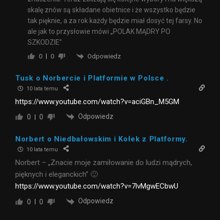
skalę znów są składane obietnice i że wszystko będzie
tak pięknie, a za rok każdy będzie miał dosyć tej farsy. No
ale jak to przysłowie mówi „POLAK MĄDRY PO
SZKODZIE”
Odpowiedz
0
0
Tusk o Norbercie i Platformie w Polsce .
10 lata temu
https://www.youtube.com/watch?v=aciGBn_M5GM
Odpowiedz
0
0
Norbert o Niedbałowskim i Kołek z Platformy.
10 lata temu
Norbert – „Znacie moje zamiłowanie do ludzi mądrych,
pięknych i eleganckich” 🙂
https://www.youtube.com/watch?v=7lvMgwECbwU
Odpowiedz
0
0