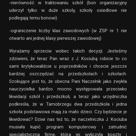
-nierówność w traktowaniu szkół (bon organizacyjny
uderzył tylko w duże szkoły, szkoły osiedlowe nie
podlegają temu bonowi)
-ograniczenie liczby klas zawodowych (w ZSP nr 1 nie
otwarto ani jednej klasy pierwszej zawodowej)
Wyrażamy sprzeciw wobec takich decyzji. Jesteśmy
zdziwieni, że teraz Pan wraz z J. Kociubą robicie to co
sami krytykowaliście u poprzedników i chcecie jeszcze
bardziej oszczędzać na przedszkolach i szkołach.
Szokujące jest to, że obecna Pani Naczelnik jako zwykła
nauczycielka bardzo mocno występowała przeciwko
likwidacji szkół i przedszkoli, a teraz jako urzędniczka
podkreśla, że w Tarnobrzegu dwa przedszkola i jedna
szkoła podstawowa mają za mało dzieci. Czy będziecie je
likwidować? Dziwi nas też to, że naczelniczka J. Kociuba
musiała kupić program komputerowy i zatrudnić
specjalistyczną firmę, która jej wyliczyła koszty i