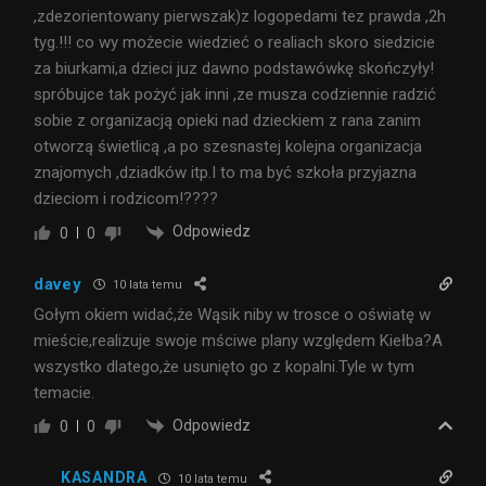
,zdezorientowany pierwszak)z logopedami tez prawda ,2h
tyg.!!! co wy możecie wiedzieć o realiach skoro siedzicie
za biurkami,a dzieci juz dawno podstawówkę skończyły!
spróbujce tak pożyć jak inni ,ze musza codziennie radzić
sobie z organizacją opieki nad dzieckiem z rana zanim
otworzą świetlicą ,a po szesnastej kolejna organizacja
znajomych ,dziadków itp.I to ma być szkoła przyjazna
dzieciom i rodzicom!????
Odpowiedz
0
0
davey
10 lata temu
Gołym okiem widać,że Wąsik niby w trosce o oświatę w
mieście,realizuje swoje mściwe plany względem Kiełba?A
wszystko dlatego,że usunięto go z kopalni.Tyle w tym
temacie.
Odpowiedz
0
0
KASANDRA
10 lata temu