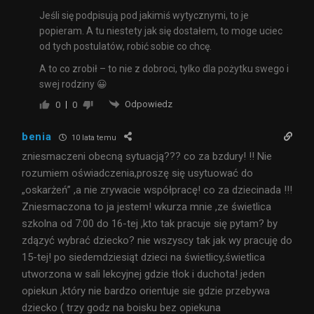
Jeśli się podpisują pod jakimiś wytycznymi, to je
popieram. A tu niestety jak się dostałem, to moge uciec
od tych postulatów, robić sobie co chcę.
A to co zrobił – to nie z dobroci, tylko dla pożytku swego i
swej rodziny 😀
Odpowiedz
0
0
benia
10 lata temu
zniesmaczeni obecną sytuacją??? co za bzdury! !! Nie
rozumiem oświadczenia,proszę się usytuować do
„oskarżeń” ,a nie zrywacie współpracę! co za dziecinada !!!
Zniesmaczona to ja jestem! wkurza mnie ,ze świetlica
szkolna od 7:00 do 16-tej ,kto tak pracuje się pytam? by
zdązyć wybrać dziecko? nie wszyscy tak jak wy pracuję do
15-tej! po siedemdziesiąt dzieci na świetlicy,świetlica
utworzona w sali lekcyjnej gdzie tłok i duchota! jeden
opiekun ,który nie bardzo orientuje sie gdzie przebywa
dziecko ( trzy godz na boisku bez opiekuna