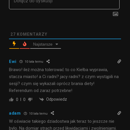
27
KOMENTARZY
Najstarsze
Ewi
10 lata temu
Brawo! ileż można tolerować to co Kiełba wyprawia,
stacza miasto! a Ci radni? jacy radni? z czym wystąpili na
sesji? czym się wykazali oprócz brania diety!
Referendum od zaraz potrzebne!
Odpowiedz
0
0
adam
10 lata temu
W oświacie takiego dziadostwa jak teraz to jeszcze nie
było. Na domiar strach przed likwidacjami i zwolnieniami.