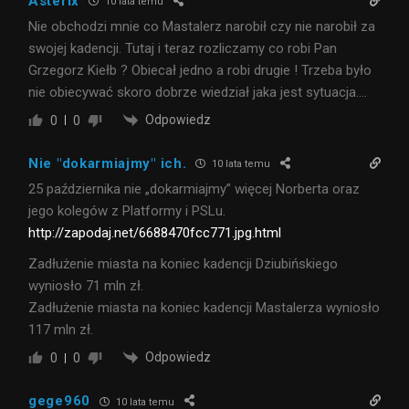
Asterix
10 lata temu
Nie obchodzi mnie co Mastalerz narobił czy nie narobił za
swojej kadencji. Tutaj i teraz rozliczamy co robi Pan
Grzegorz Kiełb ? Obiecał jedno a robi drugie ! Trzeba było
nie obiecywać skoro dobrze wiedział jaka jest sytuacja….
Odpowiedz
0
0
Nie "dokarmiajmy" ich.
10 lata temu
25 października nie „dokarmiajmy” więcej Norberta oraz
jego kolegów z Platformy i PSLu.
http://zapodaj.net/6688470fcc771.jpg.html
Zadłużenie miasta na koniec kadencji Dziubińskiego
wyniosło 71 mln zł.
Zadłużenie miasta na koniec kadencji Mastalerza wyniosło
117 mln zł.
Odpowiedz
0
0
gege960
10 lata temu