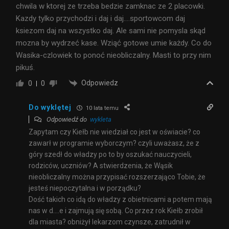
chwila w ktorej ze trzeba bedzie zamknac ze 2 placowki.
Kazdy tylko przychodzi i daj i daj….sportowcom daj
ksiezom daj na wszystko daj. Ale sami nie pomysla skąd
mozna by wydrzeć kase. Wziąć gotowe umie każdy. Co do
Wasika-czlowiek to ponoć nieobliczalny. Masti to przy nim
pikuś.
Odpowiedz
0
0
Do wyklętej
10 lata temu
Odpowiedź do
wykleta
Zapytam czy Kiełb nie wiedział co jest w oświacie? co
zawarł w programie wyborczym? czyli uważasz, że z
góry szedł do władzy po to by oszukać nauczycieli,
rodziców, uczniów? A stwierdzenia, że Wąsik
nieobliczalny można przypisać rozszerzająco Tobie, że
jesteś niepoczytalna i w porządku?
Dość takich co idą do władzy z obietnicami a potem mają
nas w d….e i zajmują się sobą. Co przez rok Kiełb zrobił
dla miasta? obniżył lekarzom czynsze, zatrudnił w