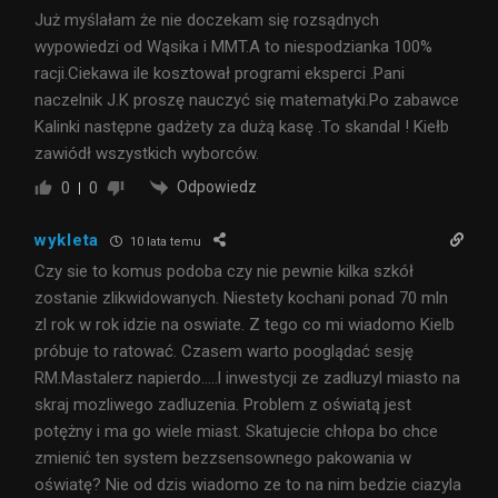
Już myślałam że nie doczekam się rozsądnych
wypowiedzi od Wąsika i MMT.A to niespodzianka 100%
racji.Ciekawa ile kosztował programi eksperci .Pani
naczelnik J.K proszę nauczyć się matematyki.Po zabawce
Kalinki następne gadżety za dużą kasę .To skandal ! Kiełb
zawiódł wszystkich wyborców.
Odpowiedz
0
0
wykleta
10 lata temu
Czy sie to komus podoba czy nie pewnie kilka szkół
zostanie zlikwidowanych. Niestety kochani ponad 70 mln
zl rok w rok idzie na oswiate. Z tego co mi wiadomo Kielb
próbuje to ratować. Czasem warto pooglądać sesję
RM.Mastalerz napierdo…..l inwestycji ze zadluzyl miasto na
skraj mozliwego zadluzenia. Problem z oświatą jest
potężny i ma go wiele miast. Skatujecie chłopa bo chce
zmienić ten system bezzsensownego pakowania w
oświatę? Nie od dzis wiadomo ze to na nim bedzie ciazyla