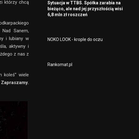
zi którzy chcą
Sytuacja w TTBS. Spółka zarabia na
bieżąco, ale nad jej przyszłością wisi
6,8 mln zł roszczeń
odkarpackiego
ck Nad Sanem,
y i lubiany w
NOKO LOOK - krople do oczu
la, aktywny i
ażdego z nas z
Rankomat.pl
n koleś” wiele
. Zapraszamy.