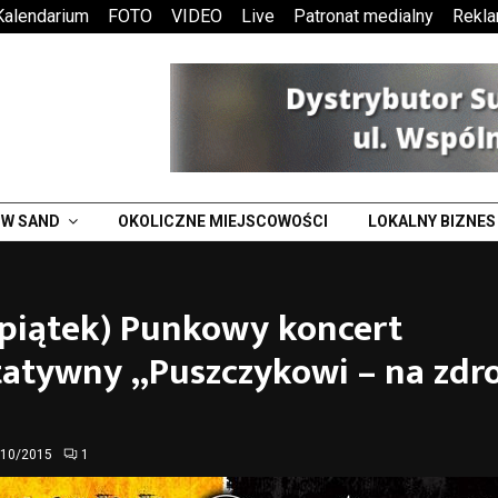
Kalendarium
FOTO
VIDEO
Live
Patronat medialny
Rekl
W SAND
OKOLICZNE MIEJSCOWOŚCI
LOKALNY BIZNES
(piątek) Punkowy koncert
tatywny „Puszczykowi – na zdr
/10/2015
1