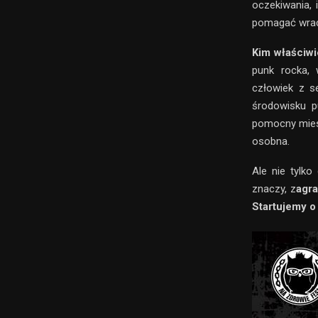
oczekiwania, 
pomagać wraca
Kim właściwi
punk rocka, 
człowiek z s
środowisku p
pomocny miesz
osobna.
Ale nie tylko
znaczy, z
agra
Startujemy o