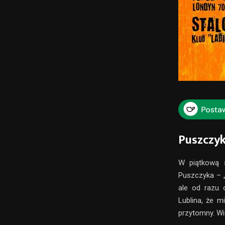
Puszczyk
W piątkową s
Puszczyka – „
ale od razu 
Lublina, że m
przytomny. Wi