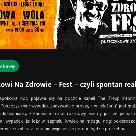
owi Na Zdrowie – Fest – czyli spontan rea
pokojna noc pojawia się na poczcie kapeli The Trepp infor
Puszczyk miał wypadek zadzwońcie proszę i nr telefonu” jest gru
oddzwaniamy, kilkanaście minut rozmowy, wiemy już, że jechał 
iał wypadek, że leży w szpitalu, krwiak na mózgu, nogi pokiereszo
emy że szybko z tego nie wyjdzie i że pomoc będzie potrzebna.