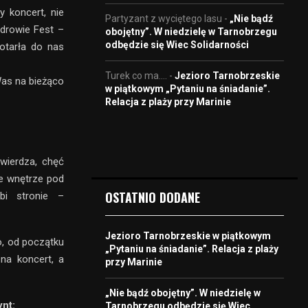
 koncert, nie
Partyzant z wyciętego lasu
-
„Nie bądź
drowie Fest –
obojętny”. W niedzielę w Tarnobrzegu
odbędzie się Wiec Solidarności
otarła do nas
Turek co ma....
-
Jezioro Tarnobrzeskie
Was na bieżąco
w piątkowym „Pytaniu na śniadanie”.
Relacja z plaży przy Marinie
wierdza, chęć
je wnętrze pod
OSTATNIO DODANE
obi stronie –
Jezioro Tarnobrzeskie w piątkowym
o, od początku
„Pytaniu na śniadanie”. Relacja z plaży
na koncert, a
przy Marinie
„Nie bądź obojętny”. W niedzielę w
ynt:
Tarnobrzegu odbędzie się Wiec