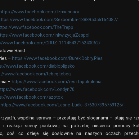
https://www.facebook.com/tznxennaoi
https://www.facebook.com/Sexbomba-138895056164087/
ttps://www.facebook.com/TheTrepp
ttps://www.facebook.com/InkwizycjaZespol
s://www.facebook.com/GRUZ-1114543715240062/
udowie Band
Pies –
https://www.facebook.com/Burek.Dobry.Pies
ps://www.facebook.com/diabloplipsko
s://www.facebook.com/tebeg.tebeg
enia –
https://www.facebook.com/resztapokolenia
ttps://www.facebook.com/Londyn70
ps://www.facebook.com/azotox
–
https://www.facebook.com/Leśne-Ludki-376307395759125/
przyjaźń, wspólna sprawa – przestają być sloganami – stają się rz
a i reakcja sceny punkowej na potrzebę niesienia pomocy ko
go, coś co dzieje się dosłownie na naszych oczach przecho