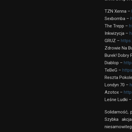
TZN Xenna –
Sexbomba –
The Trepp –
h
Inkwizycja –
h
GRUZ –
http
Zdrowie Na B
Burek! Dobry 
Diablop –
htt
TeBeG –
http
Reszta Pokol
Londyn 70 –
h
Azotox –
htt
Leśne Ludki 
Solidarność, 
Szybka akcj
niesamowite