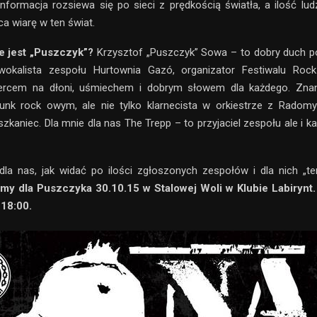
informacja rozsiewa się po sieci z prędkością światła, a ilość lud
 wiarę w ten świat.
e jest „Puszczyk”?
Krzysztof „Puszczyk” Sowa – to dobry duch p
wokalista zespołu Hurtownia Gazó, organizator Festiwalu Ro
ercem na dłoni, uśmiechem i dobrym słowem dla każdego. Znan
unk rock owym, ale nie tylko klarnecista w orkiestrze z Radomyś
kaniec. Dla mnie dla nas The Trepp – to przyjaciel zespołu ale i k
 dla nas, jak widać po ilości zgłoszonych zespołów i dla nich „te
my dla Puszczyka 30.10.15 w Stalowej Woli w Klubie Labirynt
 18:00.