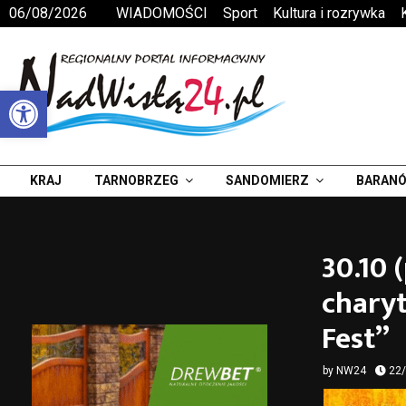
06/08/2026
WIADOMOŚCI
Sport
Kultura i rozrywka
Otwórz pasek narzędzi
KRAJ
TARNOBRZEG
SANDOMIERZ
BARANÓ
30.10 
chary
Fest”
by
NW24
22