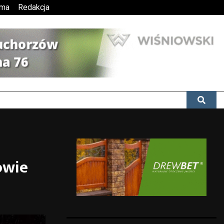
ama
Redakcja
owie