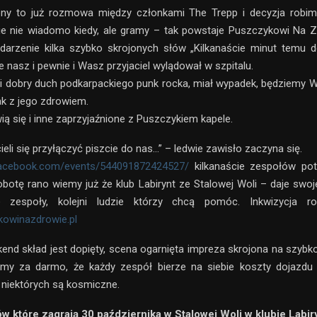
fony to już rozmowa między członkami The Trepp i decyzja robimy
e nie wiadomo kiedy, ale gramy – tak powstaje Puszczykowi Na Z
darzenie kilka szybko skrojonych słów „Kilkanaście minut temu d
 nasz i pewnie i Wasz przyjaciel wylądował w szpitalu.
i dobry duch podkarpackiego punk rocka, miał wypadek, będziemy 
k z jego zdrowiem.
ią się i inne zaprzyjaźnione z Puszczykiem kapele.
eli się przyłączyć piszcie do nas…” – ledwie zawisło zaczyna się.
facebook.com/events/544091872424527/
kilkanaście zespołów pot
obotę rano wiemy już że klub Labirynt ze Stalowej Woli – daje swo
e zespoły, kolejni ludzie którzy chcą pomóc. Inkwizycja r
owinazdrowie.pl
end skład jest dopięty, scena ogarnięta impreza skrojona na szybk
my za darmo, że każdy zespół bierze na siebie koszty dojazdu 
a niektórych są kosmiczne.
w które zagrają 30 października w Stalowej Woli w klubie Labir