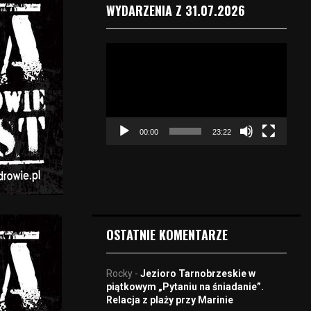
WYDARZENIA Z 31.07.2026
O
d
t
w
a
r
00:00
23:22
z
a
c
z
v
i
d
OSTATNIE KOMENTARZE
e
o
Rocky
-
Jezioro Tarnobrzeskie w
piątkowym „Pytaniu na śniadanie”.
Relacja z plaży przy Marinie