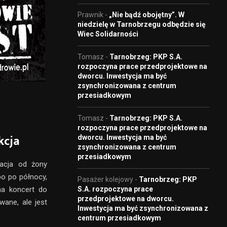
Prawnik
-
„Nie bądź obojętny”. W
niedzielę w Tarnobrzegu odbędzie się
Wiec Solidarności
Tomasz
-
Tarnobrzeg: PKP S.A.
rozpoczyna prace przedprojektowe na
dworcu. Inwestycja ma być
zsynchronizowana z centrum
przesiadkowym
Tomasz
-
Tarnobrzeg: PKP S.A.
rozpoczyna prace przedprojektowe na
kcja
dworcu. Inwestycja ma być
zsynchronizowana z centrum
przesiadkowym
macja od żony
bo po północy,
Pasażer kolejowy
-
Tarnobrzeg: PKP
S.A. rozpoczyna prace
na koncert do
przedprojektowe na dworcu.
wane, ale jest
Inwestycja ma być zsynchronizowana z
centrum przesiadkowym