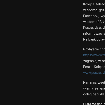
Kolejne tele
wiadomo gdzi
Facebook, wy
wiadomość, że
Puszczyk czyl
informować ja
Na bank pojaw
Gdybyście chci
https://www.
zagrania, w s
Fest. Kolejn
www.puszczyk
Nim mija week
wiemy że gra
odległości dl
Lista zespołó