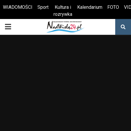
WIADOMOŚCI
Sport
Kultura i
Kalendarium
FOTO
VI
rozrywka
Otwórz pasek narzędzi
PRIMARY
MENU