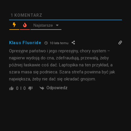
1
KOMENTARZ
Najstarsze
Klaus Fluoride
10 lata temu
Opresyjne państwo i jego represyjny, chory system –
najpierw wydoją do cna, zdefraudują, przewalą, żeby
później łaskawie coś dać. Laptopika na ten przykład, a
szara masa się podnieca. Szara strefa powinna być jak
największa, żeby nie dać się okradać gnojom.
Odpowiedz
0
0