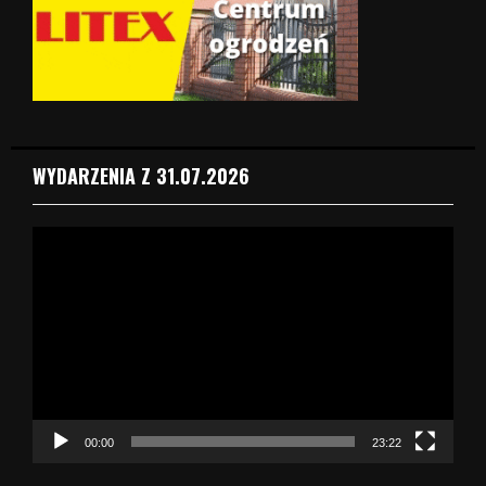
WYDARZENIA Z 31.07.2026
O
d
t
w
a
r
z
a
c
z
00:00
23:22
v