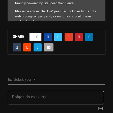
SHARE
0
Subskrybuj