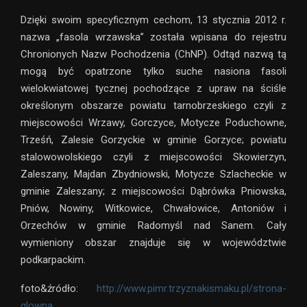
Dzięki swoim specyficznym cechom, 13 stycznia 2012 r.
nazwa „fasola wrzawska” została wpisana do rejestru
Chronionych Nazw Pochodzenia (ChNP). Odtąd nazwą tą
mogą być opatrzone tylko suche nasiona fasoli
wielokwiatowej tycznej pochodzące z upraw na ściśle
określonym obszarze powiatu tarnobrzeskiego czyli z
miejscowości Wrzawy, Gorczyce, Motycze Poduchowne,
Trześń, Zalesie Gorzyckie w gminie Gorzyce; powiatu
stalowowolskiego czyli z miejscowości Skowierzyn,
Zaleszany, Majdan Zbydniowski, Motycze Szlacheckie w
gminie Zaleszany; z miejscowości Dąbrówka Pniowska,
Pniów, Nowiny, Witkowice, Chwałowice, Antoniów i
Orzechów w gminie Radomyśl nad Sanem. Cały
wymieniony obszar znajduje się w województwie
podkarpackim.
foto&źródło:
http://www.pimr.trzyznakismaku.pl/strona-
glowna