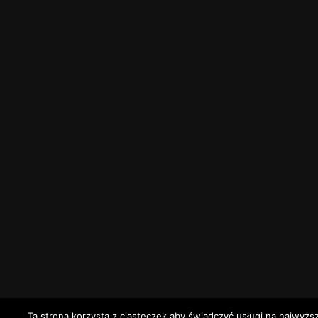
Ta strona korzysta z ciasteczek aby świadczyć usługi na najwyżs