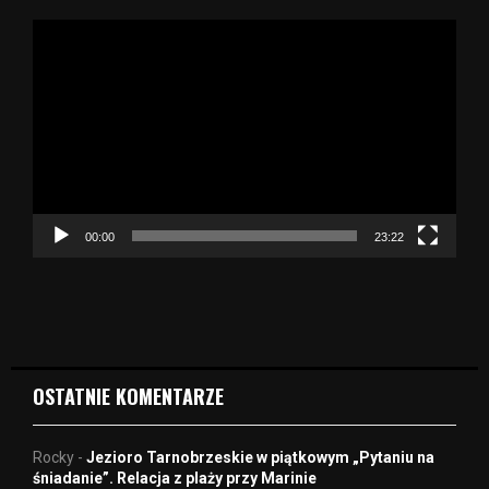
O
d
t
w
a
r
z
a
c
z
00:00
23:22
v
i
d
e
o
OSTATNIE KOMENTARZE
Rocky
-
Jezioro Tarnobrzeskie w piątkowym „Pytaniu na
śniadanie”. Relacja z plaży przy Marinie