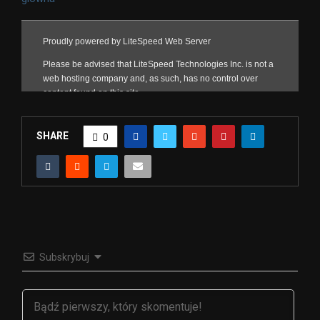
SHARE
0
Subskrybuj