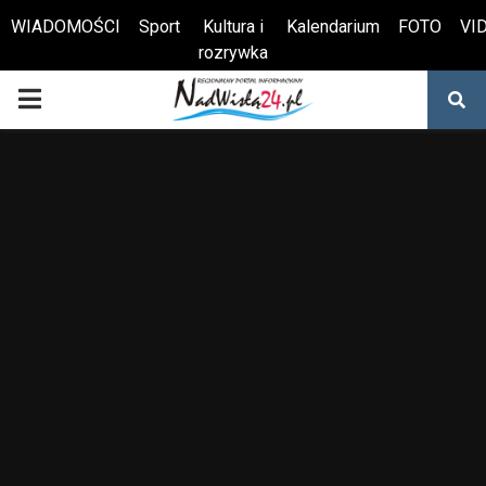
WIADOMOŚCI
Sport
Kultura i
Kalendarium
FOTO
VI
rozrywka
Otwórz pasek narzędzi
PRIMARY
MENU