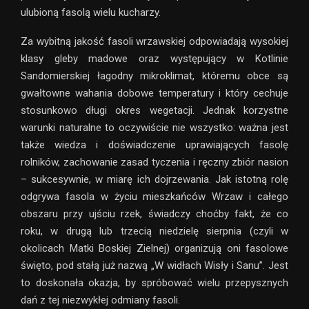
ulubioną fasolą wielu kucharzy.
Za wybitną jakość fasoli wrzawskiej odpowiadają wysokiej
klasy gleby madowe oraz występujący w Kotlinie
Sandomierskiej łagodny mikroklimat, któremu obce są
gwałtowne wahania dobowe temperatury i który cechuje
stosunkowo długi okres wegetacji. Jednak korzystne
warunki naturalne to oczywiście nie wszystko: ważna jest
także wiedza i doświadczenie uprawiających fasolę
rolników, zachowanie zasad tyczenia i ręczny zbiór nasion
– sukcesywnie, w miarę ich dojrzewania. Jak istotną rolę
odgrywa fasola w życiu mieszkańców Wrzaw i całego
obszaru przy ujściu rzek, świadczy choćby fakt, że co
roku, w drugą lub trzecią niedzielę sierpnia (czyli w
okolicach Matki Boskiej Zielnej) organizują oni fasolowe
święto, pod stałą już nazwą „W widłach Wisły i Sanu”. Jest
to doskonała okazja, by spróbować wielu przepysznych
dań z tej niezwykłej odmiany fasoli.