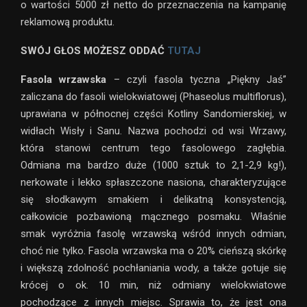
o wartości 5000 zł netto do przeznaczenia na kampanię
reklamową produktu.
SWÓJ GŁOS MOŻESZ ODDAĆ
TUTAJ
Fasola wrzawska
– czyli fasola tyczna „Piękny Jaś”
zaliczana do fasoli wielokwiatowej (Phaseolus multiflorus),
uprawiana w północnej części Kotliny Sandomierskiej, w
widłach Wisły i Sanu. Nazwa pochodzi od wsi Wrzawy,
która stanowi centrum tego fasolowego zagłębia.
Odmiana ma bardzo duże (1000 sztuk to 2,1-2,9 kg!),
nerkowate i lekko spłaszczone nasiona, charakteryzujące
się słodkawym smakiem i delikatną konsystencją,
całkowicie pozbawioną mącznego posmaku. Właśnie
smak wyróżnia fasolę wrzawską wśród innych odmian,
choć nie tylko. Fasola wrzawska ma o 20% cieńszą skórkę
i większą zdolność pochłaniania wody, a także gotuje się
krócej o ok. 10 min, niż odmiany wielokwiatowe
pochodzące z innych miejsc. Sprawia to, że jest ona