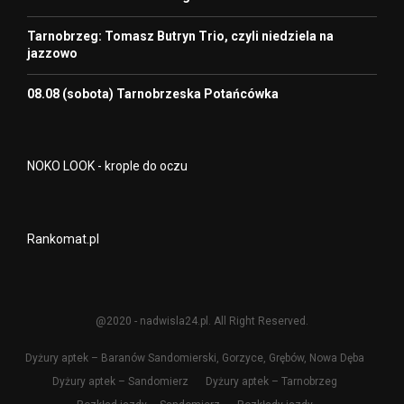
Tarnobrzeg: Tomasz Butryn Trio, czyli niedziela na
jazzowo
08.08 (sobota) Tarnobrzeska Potańcówka
NOKO LOOK - krople do oczu
Rankomat.pl
@2020 - nadwisla24.pl. All Right Reserved.
Dyżury aptek – Baranów Sandomierski, Gorzyce, Grębów, Nowa Dęba
Dyżury aptek – Sandomierz
Dyżury aptek – Tarnobrzeg