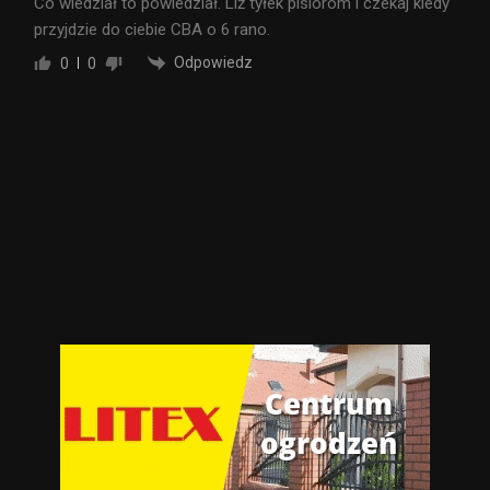
Co wiedział to powiedział. Liż tyłek pisiorom i czekaj kiedy
przyjdzie do ciebie CBA o 6 rano.
Odpowiedz
0
0