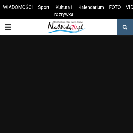
WIADOMOŚCI
Sport
Kultura i
Kalendarium
FOTO
VI
rozrywka
Otwórz pasek narzędzi
PRIMARY
MENU