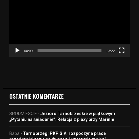
t
w
a
r
z
a
c
z
00:00
23:22
v
i
d
e
o
OSTATNIE KOMENTARZE
SRODMIESCIE
-
Jezioro Tarnobrzeskie w piątkowym
„Pytaniu na śniadanie”. Relacja z plaży przy Marinie
Baba
-
Tarnobrzeg: PKP S.A. rozpoczyna prace