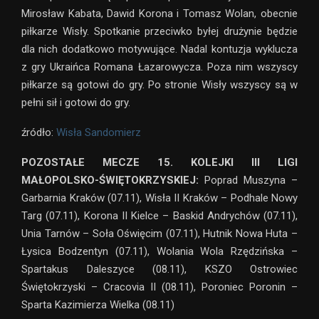
Mirosław Kabata, Dawid Korona i Tomasz Wolan, obecnie
piłkarze Wisły. Spotkanie przeciwko byłej drużynie będzie
dla nich dodatkowo motywujące. Nadal kontuzja wyklucza
z gry Ukraińca Romana Łazarowycza. Poza nim wszyscy
piłkarze są gotowi do gry. Po stronie Wisły wszyscy są w
pełni sił i gotowi do gry.
źródło:
Wisła Sandomierz
POZOSTAŁE MECZE 15. KOLEJKI III LIGI
MAŁOPOLSKO-ŚWIĘTOKRZYSKIEJ:
Poprad Muszyna –
Garbarnia Kraków (07.11), Wisła II Kraków – Podhale Nowy
Targ (07.11), Korona II Kielce – Baskid Andrychów (07.11),
Unia Tarnów – Soła Oświęcim (07.11), Hutnik Nowa Huta –
Łysica Bodzentyn (07.11), Wolania Wola Rzędzińska –
Spartakus Daleszyce (08.11), KSZO Ostrowiec
Świętokrzyski – Cracovia II (08.11), Poroniec Poronin –
Sparta Kazimierza Wielka (08.11)