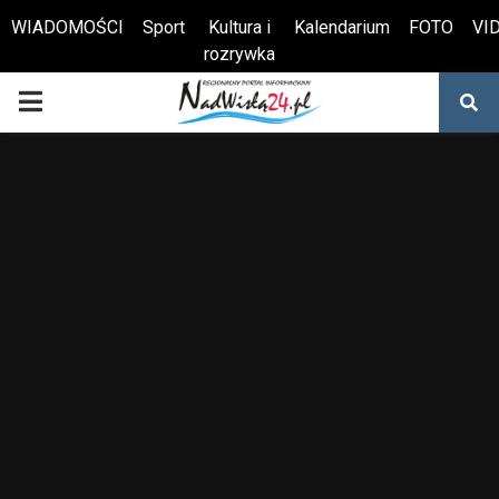
WIADOMOŚCI
Sport
Kultura i
Kalendarium
FOTO
VI
rozrywka
Otwórz pasek narzędzi
PRIMARY
MENU