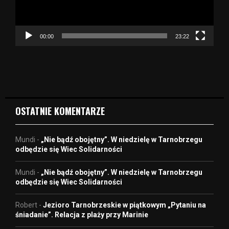
z
a
c
z
00:00
23:22
v
i
d
e
o
OSTATNIE KOMENTARZE
Mundi
-
„Nie bądź obojętny”. W niedzielę w Tarnobrzegu
odbędzie się Wiec Solidarności
Mundi
-
„Nie bądź obojętny”. W niedzielę w Tarnobrzegu
odbędzie się Wiec Solidarności
Robert
-
Jezioro Tarnobrzeskie w piątkowym „Pytaniu na
śniadanie”. Relacja z plaży przy Marinie