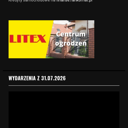
WYDARZENIA Z 31.07.2026
O
d
t
w
a
r