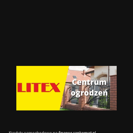
Kredyty samochodowe na
finanse.rankomat.pl