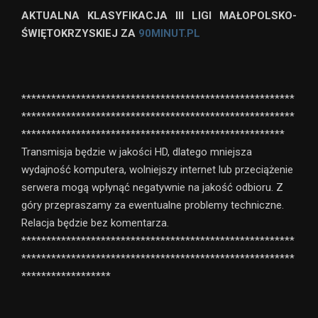
AKTUALNA KLASYFIKACJA III LIGI MAŁOPOLSKO-
ŚWIĘTOKRZYSKIEJ ZA
90MINUT.PL
*******************************************************
*******************************************************
*****************************************************
Transmisja będzie w jakości HD, dlatego mniejsza
wydajność komputera, wolniejszy internet lub przeciążenie
serwera mogą wpłynąć negatywnie na jakość odbioru. Z
góry przepraszamy za ewentualne problemy techniczne.
Relacja będzie bez komentarza.
*******************************************************
*******************************************************
******************