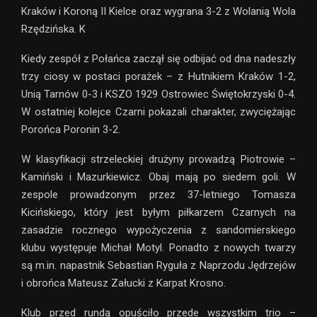
Kraków i Koroną II Kielce oraz wygrana 3-2 z Wolanią Wola
Rzędzińska. K
Kiedy zespół z Połańca zaczął się odbijać od dna nadeszły
trzy ciosy w postaci porażek – z Hutnikiem Kraków 1-2,
Unią Tarnów 0-3 i KSZO 1929 Ostrowiec Świętokrzyski 0-4.
W ostatniej kolejce Czarni pokazali charakter, zwyciężając
Porońca Poronin 3-2.
W klasyfikacji strzeleckiej drużyny prowadzą Piotrowie –
Kamiński i Mazurkiewicz. Obaj mają po siedem goli. W
zespole prowadzonym przez 37-letniego Tomasza
Kicińskiego, który jest byłym piłkarzem Czarnych na
zasadzie rocznego wypożyczenia z sandomierskiego
klubu występuje Michał Motyl. Ponadto z nowych twarzy
są m.in. napastnik Sebastian Ryguła z Naprzodu Jędrzejów
i obrońca Mateusz Załucki z Karpat Krosno.
Klub przed rundą opuściło przede wszystkim trio –