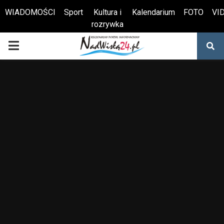
WIADOMOŚCI
Sport
Kultura i
Kalendarium
FOTO
VI
rozrywka
Otwórz pasek narzędzi
PRIMARY
MENU