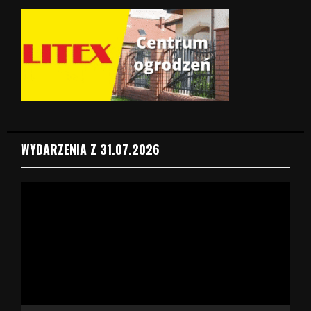
WYDARZENIA Z 31.07.2026
O
d
t
w
a
r
z
a
c