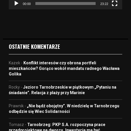
z
00:00
23:22
v
i
d
e
o
OSTATNIE KOMENTARZE
Kazek
-
Konflikt interesów czy obrona portfeli
mieszkańców? Gorąco wokół mandatu radnego Wacława
Golika
Rocky
-
Jezioro Tarnobrzeskie w piątkowym „Pytaniu na
śniadanie”. Relacja z plaży przy Marinie
Prawnik
-
„Nie bądź obojętny”. W niedzielę w Tarnobrzegu
odbędzie się Wiec Solidarności
Tomasz
-
Tarnobrzeg: PKP S.A. rozpoczyna prace
przedprojektowe na dworcu. Inwestycja ma być