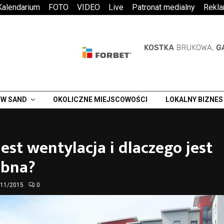
Kalendarium
FOTO
VIDEO
Live
Patronat medialny
Rekl
W SAND
OKOLICZNE MIEJSCOWOŚCI
LOKALNY BIZNES
est wentylacja i dlaczego jest
ebna?
/11/2015
0