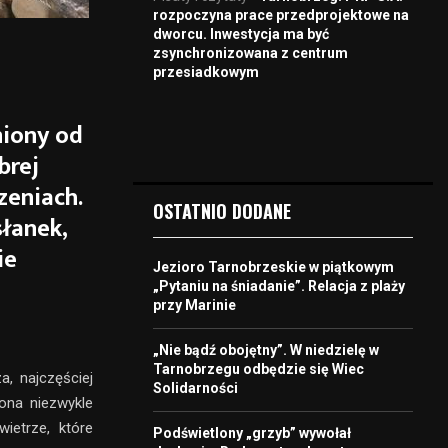
rozpoczyna prace przedprojektowe na
dworcu. Inwestycja ma być
zsynchronizowana z centrum
przesiadkowym
niony od
brej
zeniach.
OSTATNIO DODANE
łanek,
ie
Jezioro Tarnobrzeskie w piątkowym
„Pytaniu na śniadanie”. Relacja z plaży
przy Marinie
„Nie bądź obojętny”. W niedzielę w
Tarnobrzegu odbędzie się Wiec
a, najczęściej
Solidarności
ona niezwykle
ietrze, które
Podświetlony „grzyb” wywołał