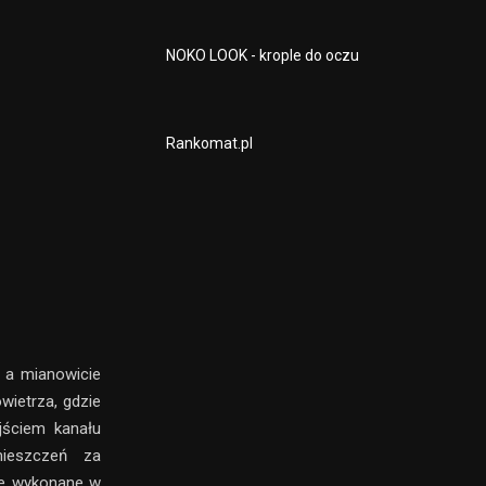
NOKO LOOK - krople do oczu
Rankomat.pl
 a mianowicie
wietrza, gdzie
jściem kanału
mieszczeń za
ie wykonane w