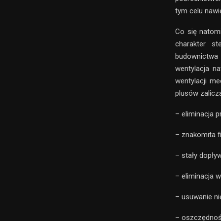
tym celu nawi
Co się natomi
charakter st
budownictwa 
wentylacja n
wentylacji me
plusów zalicza
– eliminacja 
– znakomita fi
– stały dopły
– eliminacja 
– usuwanie n
– oszczędnośc