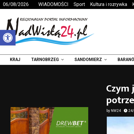
06/08/2026
WIADOMOŚCI
Sport
Kultura i rozrywka
Otwórz pasek narzędzi
KRAJ
TARNOBRZEG
SANDOMIERZ
BARANÓ
Czym j
potrz
by
NW24
24