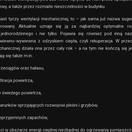
ewy, a także przez rozmaite nieszczelności w budynku.
ast tyczy wentylacji mechanicznej, to – jak sama już nazwa sug
erowany. Aktualnie uznaje się ją za najbardziej optymalne ro
jednorodzinnego i nie tylko. Pojawia się również pod inną na
awiewno-wywiewna z odzyskiem ciepła, czyli rekuperacja. W przec
chanicznej działa ona przez cały rok – a na tym nie kończą się jej 
ją się także m.in.:
przeciągów oraz hałasu,
ltracja powietrza,
w świeżego powietrza,
warunków sprzyjających rozwojowi pleśni i grzybów,
ieprzyjemnych zapachów,
i w obszarze energii cieplnej niezbędnej do ogrzewania pomieszcz