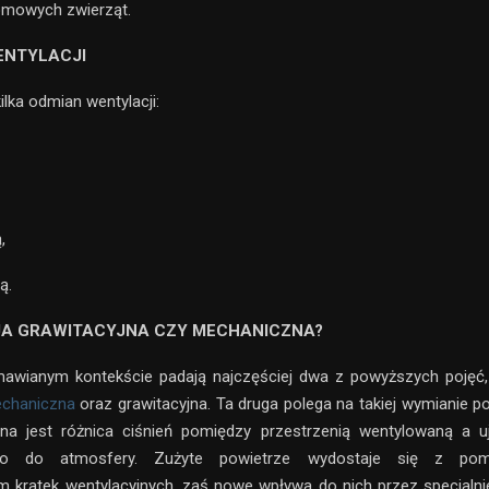
omowych zwierząt.
ENTYLACJI
ilka odmian wentylacji:
,
ą.
A GRAWITACYJNA CZY MECHANICZNA?
awianym kontekście padają najczęściej dwa z powyższych pojęć,
echaniczna
oraz grawitacyjna. Ta druga polega na takiej wymianie po
na jest różnica ciśnień pomiędzy przestrzenią wentylowaną a u
ego do atmosfery. Zużyte powietrze wydostaje się z po
m kratek wentylacyjnych, zaś nowe wpływa do nich przez specjaln