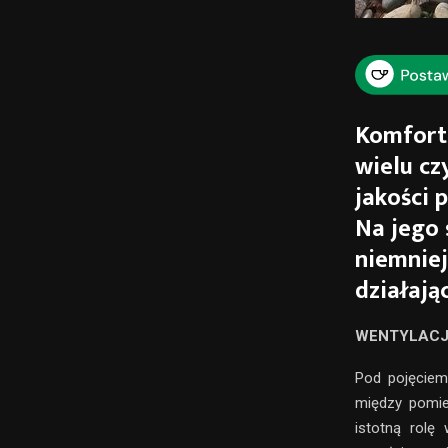
Komfort 
wielu cz
jakości 
Na jego
niemnie
działają
WENTYLACJ
Pod pojęciem 
między pomie
istotną rolę