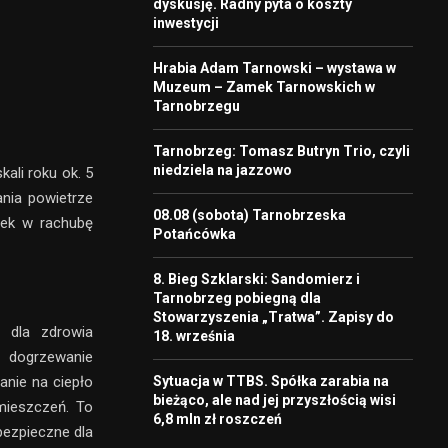
dyskusję. Radny pyta o koszty
inwestycji
Hrabia Adam Tarnowski – wystawa w
Muzeum – Zamek Tarnowskich w
Tarnobrzegu
Tarnobrzeg: Tomasz Butryn Trio, czyli
niedziela na jazzowo
ali roku ok. 5
nia powietrze
08.08 (sobota) Tarnobrzeska
iek w rachubę
Potańcówka
8. Bieg Szklarski: Sandomierz i
Tarnobrzeg pobiegną dla
Stowarzyszenia „Tratwa”. Zapisy do
e dla zdrowia
18. września
e dogrzewanie
Sytuacja w TTBS. Spółka zarabia na
anie na ciepło
bieżąco, ale nad jej przyszłością wisi
mieszczeń. To
6,8 mln zł roszczeń
bezpieczne dla