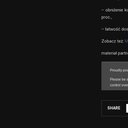
– obniżenie 
proc.,
– łatwość do
Zobacz też:
M
materiał part
SHARE