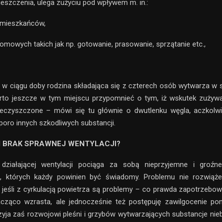
eszczenia, ulega zużyciu pod wpływem m. in.:
 mieszkańców,
omowych takich jak np. gotowanie, prasowanie, sprzątanie etc.,
iż w ciągu doby rodzina składająca się z czterech osób wytwarza w sk
rto jeszcze w tym miejscu przypomnieć o tym, iż wskutek zużywa
nieczyszczone – mówi się tu głównie o dwutlenku węgla, aczkolw
poro innych szkodliwych substancji.
I BRAK SPRAWNEJ WENTYLACJI?
działającej wentylacji pociąga za sobą nieprzyjemne i groźn
, których każdy powinien być świadomy. Problemu nie rozwiąż
jeśli z cyrkulacją powietrza są problemy – co prawda zapotrzebow
ząco wzrasta, ale jednocześnie też postępuję zawilgocenie po
yja zaś rozwojowi pleśni i grzybów wytwarzających substancje nie