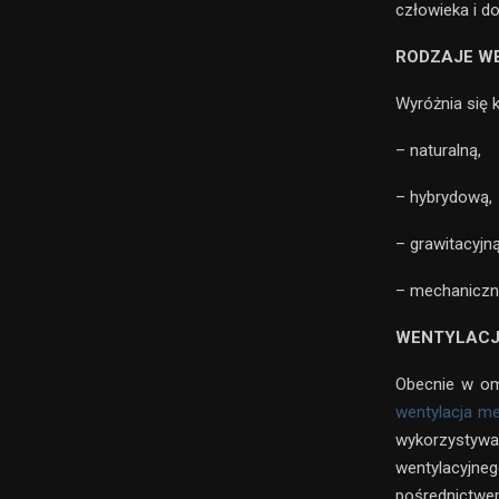
człowieka i d
RODZAJE W
Wyróżnia się k
– naturalną,
– hybrydową,
– grawitacyjną
– mechaniczn
WENTYLACJ
Obecnie w om
wentylacja m
wykorzystywa
wentylacyjn
pośrednictwe