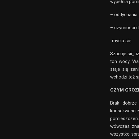
wypełnia pomi
– oddychania
– czynności d
-mycia się.
Szacuje się, 
ton wody. Wa
staje się za
wchodzi też s
CZYM GROZ
Brak dobrze 
konsekwencje
pomieszczeń, 
wówczas znac
wszystko sprz