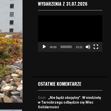
WYDARZENIA Z 31.07.2026
O
d
t
w
a
r
00:00
23:22
z
a
c
z
v
i
d
OSTATNIE KOMENTARZE
e
o
Gość
-
„Nie bądź obojętny”. W niedzielę
w Tarnobrzegu odbędzie się Wiec
Solidarności