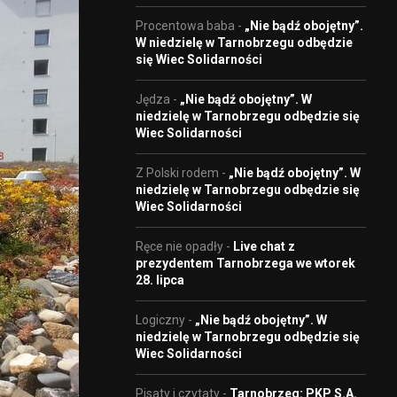
Procentowa baba
-
„Nie bądź obojętny”.
W niedzielę w Tarnobrzegu odbędzie
się Wiec Solidarności
Jędza
-
„Nie bądź obojętny”. W
niedzielę w Tarnobrzegu odbędzie się
Wiec Solidarności
Z Polski rodem
-
„Nie bądź obojętny”. W
niedzielę w Tarnobrzegu odbędzie się
Wiec Solidarności
Ręce nie opadły
-
Live chat z
prezydentem Tarnobrzega we wtorek
28. lipca
Logiczny
-
„Nie bądź obojętny”. W
niedzielę w Tarnobrzegu odbędzie się
Wiec Solidarności
Pisaty i czytaty
-
Tarnobrzeg: PKP S.A.