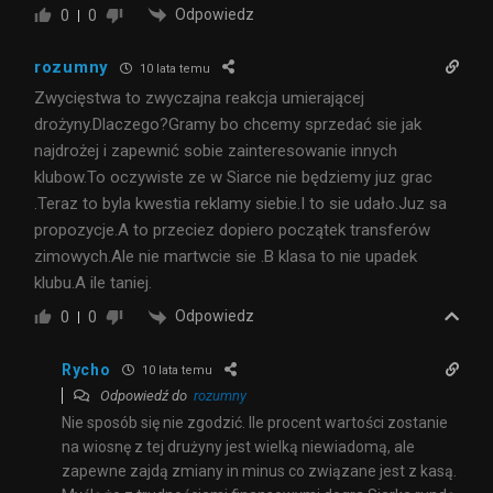
Odpowiedz
0
0
rozumny
10 lata temu
Zwycięstwa to zwyczajna reakcja umierającej
drożyny.Dlaczego?Gramy bo chcemy sprzedać sie jak
najdrożej i zapewnić sobie zainteresowanie innych
klubow.To oczywiste ze w Siarce nie będziemy juz grac
.Teraz to byla kwestia reklamy siebie.I to sie udało.Juz sa
propozycje.A to przeciez dopiero początek transferów
zimowych.Ale nie martwcie sie .B klasa to nie upadek
klubu.A ile taniej.
Odpowiedz
0
0
Rycho
10 lata temu
Odpowiedź do
rozumny
Nie sposób się nie zgodzić. Ile procent wartości zostanie
na wiosnę z tej drużyny jest wielką niewiadomą, ale
zapewne zajdą zmiany in minus co związane jest z kasą.