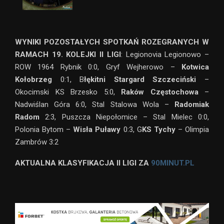
WYNIKI POZOSTAŁYCH SPOTKAŃ ROZEGRANYCH W
RAMACH 19. KOLEJKI II LIGI
: Legionovia Legionowo –
ROW 1964 Rybnik 0:0, Gryf Wejherowo –
Kotwica
Kołobrzeg
0:1, B
łękitni Stargard Szczeciński
–
Okocimski KS Brzesko 5:0,
Raków Częstochowa
–
Nadwiślan Góra 6:0, Stal Stalowa Wola –
Radomiak
Radom
2:3, Puszcza Niepołomice – Stal Mielec 0:0,
Polonia Bytom –
Wisła Puławy
0:3, G
KS Tychy
– Olimpia
Zambrów 3:2
AKTUALNA KLASYFIKACJA II LIGI ZA
90MINUT.PL