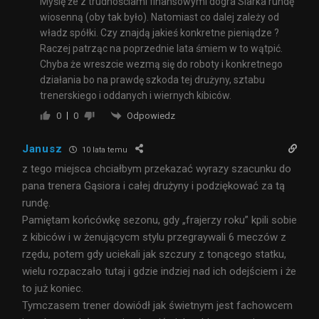
Myślę że z trudnościami finansowymi dogra Siarka rundę
wiosenną (oby tak było). Natomiast co dalej zależy od
władz spółki. Czy znajdą jakieś konkretne pieniądze ?
Raczej patrząc na poprzednie lata śmiem w to wątpić.
Chyba że wreszcie wezmą się do roboty i konkretnego
działania bo na prawdę szkoda tej drużyny, sztabu
trenerskiego i oddanych i wiernych kibiców.
Odpowiedz
0
0
Janusz
10 lata temu
z tego miejsca chciałbym przekazać wyrazy szacunku do
pana trenera Gąsiora i całej drużyny i podziękować za tą
rundę.
Pamiętam końcówkę sezonu, gdy „frajerzy roku” kpili sobie
z kibiców i w żenującycm stylu przegraywali 6 meczów z
rzędu, potem gdy uciekali jak szczury z tonącego statku,
wielu rozpaczało tutaj i gdzie indziej nad ich odejściem i że
to już koniec.
Tymczasem trener dowiódł jak świetnym jest fachowcem