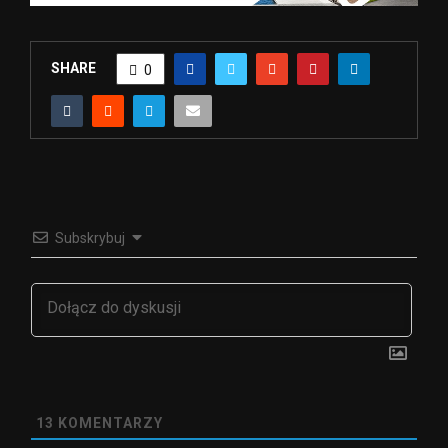
SHARE
0
Subskrybuj
13
KOMENTARZY