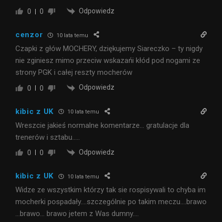
Odpowiedz
0
0
cenzor
10 lata temu
Czapki z głów MOCHERY, dziękujemy Siareczko – ty nigdy
nie zginiesz mimo przeciw wskazańi kłód pod nogami ze
strony PGK i całej reszty mocherów
Odpowiedz
0
0
kibic z UK
10 lata temu
Wreszcie jakieś normalne komentarze… gratulacje dla
trenerów i sztabu…..
Odpowiedz
0
0
kibic z UK
10 lata temu
Widze ze wszystkim którzy tak sie rospisywali to chyba im
mocherki pospadały….szczególnie po takim meczu….brawo
…brawo… brawo jetem z Was dumny….