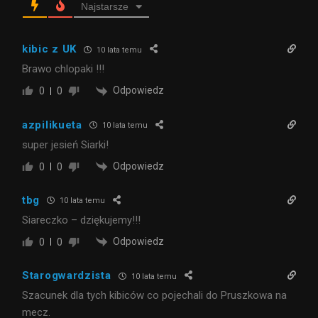
Najstarsze
kibic z UK
10 lata temu
Brawo chlopaki !!!
Odpowiedz
0
0
azpilikueta
10 lata temu
super jesień Siarki!
Odpowiedz
0
0
tbg
10 lata temu
Siareczko – dziękujemy!!!
Odpowiedz
0
0
Starogwardzista
10 lata temu
Szacunek dla tych kibiców co pojechali do Pruszkowa na
mecz.