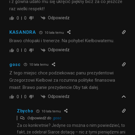
i z gówna udało mu się ukręcić piękny bicz za co jeszcze
raz wielki respekt!
Odpowiedz
0
0
KASANDRA
10 lata temu
Brawo chłopaki i trenerze. Na pohybel Kiełbowatemu.
Odpowiedz
0
0
gosc
10 lata temu
Z tego miejsc chce podziekowac panu prezydentowi
Grzegorzowi Kielbowi za rozumna polityke finansowa
miast .Brawo panie prezydencie.Oby tak dalej.
Odpowiedz
0
0
Zbycho
10 lata temu
Odpowiedź do
gosc
Za co konkretnie? Jedyne co można o nim powiedzieć, to
fakt, że odebrał Siarce dotację – nic z tymi pieniędzmi ani