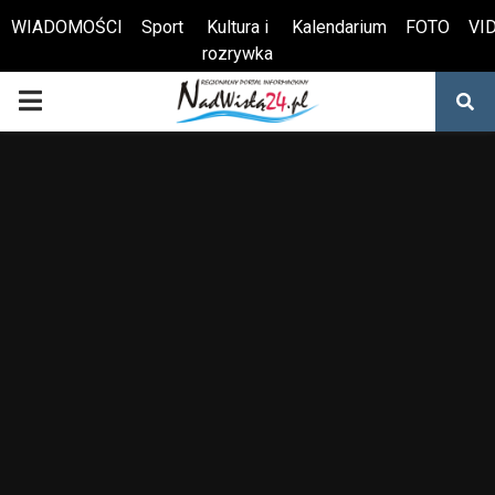
WIADOMOŚCI
Sport
Kultura i
Kalendarium
FOTO
VI
rozrywka
Otwórz pasek narzędzi
PRIMARY
MENU