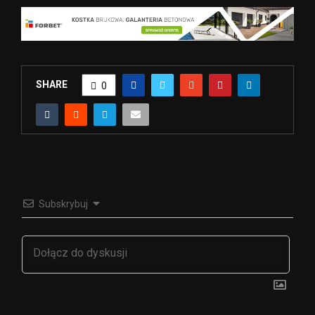
SHARE
0
Subskrybuj