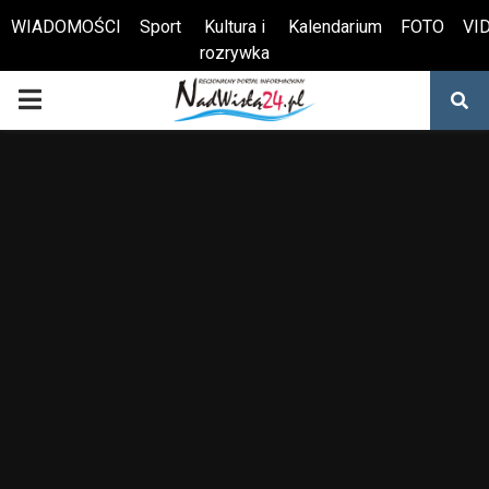
WIADOMOŚCI
Sport
Kultura i
Kalendarium
FOTO
VI
rozrywka
Otwórz pasek narzędzi
PRIMARY
MENU