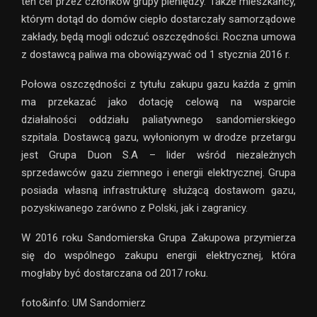
ten cel przez członków grupy pieniędzy. Także mieszkańcy,
którym dotąd do domów ciepło dostarczały samorządowe
zakłady, będą mogli odczuć oszczędności. Roczna umowa
z dostawcą paliwa ma obowiązywać od 1 stycznia 2016 r.
Połowa oszczędności z tytułu zakupu gazu każda z gmin
ma przekazać jako dotację celową na wsparcie
działalności oddziału paliatywnego sandomierskiego
szpitala. Dostawcą gazu, wyłonionym w drodze przetargu
jest Grupa Duon S.A – lider wśród niezależnych
sprzedawców gazu ziemnego i energii elektrycznej. Grupa
posiada własną infrastrukturę służącą dostawom gazu,
pozyskiwanego zarówno z Polski, jak i zagranicy.
W 2016 roku Sandomierska Grupa Zakupowa przymierza
się do wspólnego zakupu energii elektrycznej, która
mogłaby być dostarczana od 2017 roku.
foto&info: UM Sandomierz