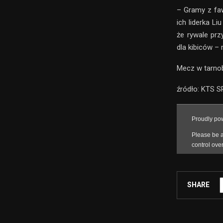
– Gramy z faw
ich liderka L
że rywale prz
dla kibiców –
Mecz w tarnob
źródło: KTS 
SHARE