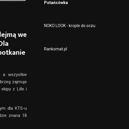
Potańcówka
NOKO LOOK - krople do oczu
odejmą we
Dla
Rankomat.pl
potkanie
i a wszystkie
brzeg zajmuje
ipy z Lille i
czym dla KTS-u
dzie znana 18