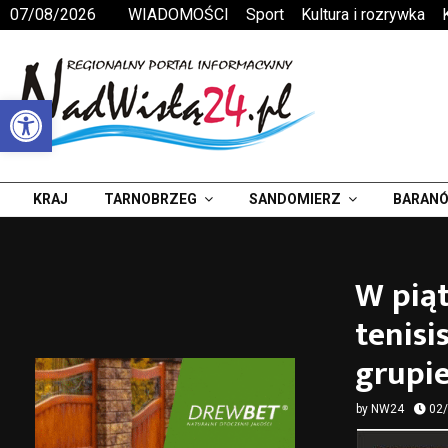
07/08/2026
WIADOMOŚCI
Sport
Kultura i rozrywka
Otwórz pasek narzędzi
KRAJ
TARNOBRZEG
SANDOMIERZ
BARANÓ
W piąt
tenisi
grupie
by
NW24
02