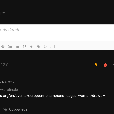
j
{}
[+]
RZY
0 lata temu
ierćfinale
ttu.org/en/events/european-champions-league-women/draws—
Odpowiedz