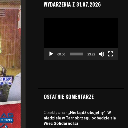
WYDARZENIA Z 31.07.2026
O
d
t
w
a
r
00:00
23:22
z
a
c
z
v
i
d
OSTATNIE KOMENTARZE
e
o
Obiektywna
-
„Nie bądź obojętny”. W
niedzielę w Tarnobrzegu odbędzie się
Wiec Solidarności