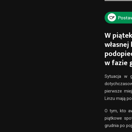
W piątek
własnej 
podopiec
w fazie 
Sytuacja w g
dotychczasow
pierwsze mie
Linzu mają po 
O tym, kto aw
piątkowe spo
grudnia po poj