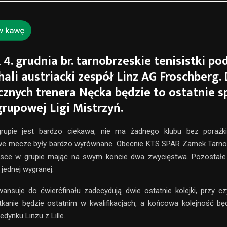
 4. grudnia br. tarnobrzeskie tenisistki p
hali austriacki zespół Linz AG Froschberg. 
znych trenera Nęcka będzie to ostatnie s
grupowej Ligi Mistrzyń.
rupie jest bardzo ciekawa, nie ma żadnego klubu bez porażk
e mecze były bardzo wyrównane. Obecnie KTS SPAR Zamek Tarno
jsce w grupie mając na swym koncie dwa zwycięstwa. Pozostałe ek
jednej wygranej.
ansuje do ćwierćfinału zadecydują dwie ostatnie kolejki, przy 
tkanie będzie ostatnim w kwalifikacjach, a końcowa kolejność bę
edynku Linzu z Lille.