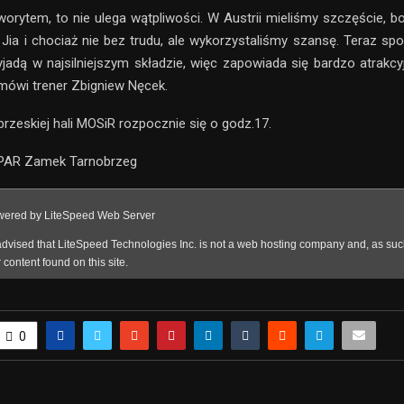
orytem, to nie ulega wątpliwości. W Austrii mieliśmy szczęście, bo
iu Jia i chociaż nie bez trudu, ale wykorzystaliśmy szansę. Teraz sp
yjadą w najsilniejszym składzie, więc zapowiada się bardzo atrakc
 mówi trener Zbigniew Nęcek.
rzeskiej hali MOSiR rozpocznie się o godz.17.
SPAR Zamek Tarnobrzeg
0