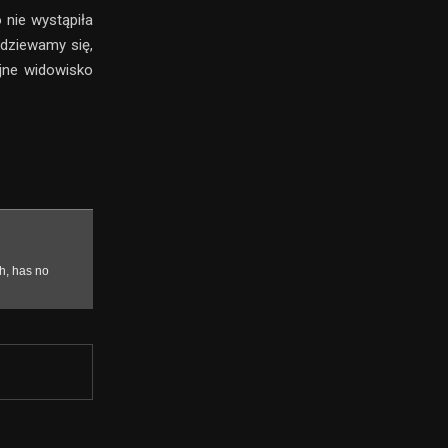
 nie wystąpiła
odziewamy się,
yjne widowisko