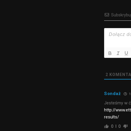
Subskrybu
2
KOMENTA
Sondaż
1
Jesteśmy w ćw
http://www.e
results/
0
0