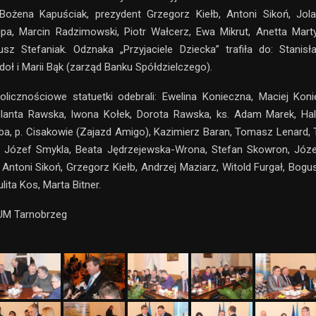
 Bożena Kapuściak, prezydent Grzegorz Kiełb, Antoni Sikoń, Jol
upa, Marcin Radzimowski, Piotr Wałcerz, Ewa Mikrut, Anetta Mart
sz Stefaniak. Odznaka „Przyjaciele Dziecka” trafiła do: Stanisł
doł i Marii Bąk (zarząd Banku Spółdzielczego).
licznościowe statuetki odebrali: Ewelina Konieczna, Maciej Kon
olanta Rawska, Iwona Kołek, Dorota Rawska, ks. Adam Marek, Hal
ba, p. Cisakowie (Zajazd Amigo), Kazimierz Baran, Tomasz Lenard,
, Józef Smykla, Beata Jędrzejewska-Wrona, Stefan Skowron, Józe
, Antoni Sikoń, Grzegorz Kiełb, Andrzej Maziarz, Witold Furgał, Bog
ulita Kos, Marta Bitner.
 UM Tarnobrzeg