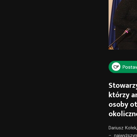
Stowarz
którzy a
osoby ot
okoliczn
Dariusz Kołe
– najwyższym