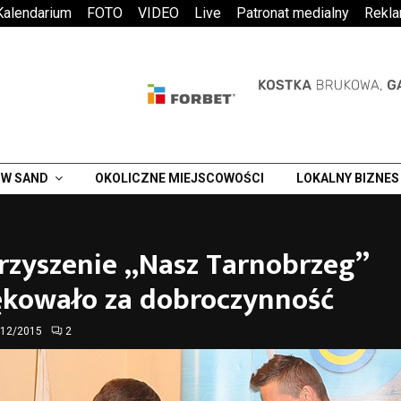
Kalendarium
FOTO
VIDEO
Live
Patronat medialny
Rekl
W SAND
OKOLICZNE MIEJSCOWOŚCI
LOKALNY BIZNES
rzyszenie „Nasz Tarnobrzeg”
ękowało za dobroczynność
/12/2015
2