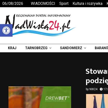
06/08/2026
WIADOMOŚCI
Sport
Kultura i rozrywka
Otwórz pasek narzędzi
KRAJ
TARNOBRZEG
SANDOMIERZ
BARANÓ
Stowa
podzi
by
NW24
17