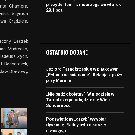
prezydentem Tarnobrzega we wtorek
anta Chamera,
28. lipca
yniuk, Szymon
awa Grądziela,
ieczny, Leszek
ina Mudrecka,
OSTATNIO DODANE
 Tadeusz Zych,
f Bednarczyk,
Jezioro Tarnobrzeskie w piątkowym
usław Stawowy,
„Pytaniu na śniadanie”. Relacja z plaży
przy Marinie
„Nie bądź obojętny”. W niedzielę w
Tarnobrzegu odbędzie się Wiec
Solidarności
Podświetlony „grzyb” wywołał
dyskusję. Radny pyta o koszty
inwestycji