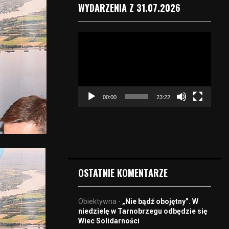
WYDARZENIA Z 31.07.2026
O
d
t
w
a
r
00:00
23:22
z
a
c
z
v
i
d
OSTATNIE KOMENTARZE
e
o
Obiektywna
-
„Nie bądź obojętny”. W
niedzielę w Tarnobrzegu odbędzie się
Wiec Solidarności