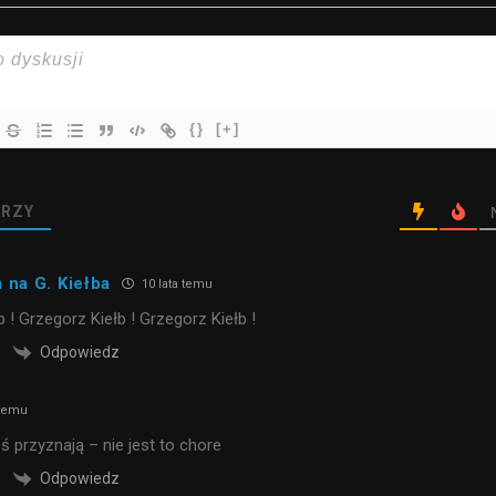
{}
[+]
RZY
na G. Kiełba
10 lata temu
 ! Grzegorz Kiełb ! Grzegorz Kiełb !
Odpowiedz
 temu
ś przyznają – nie jest to chore
Odpowiedz