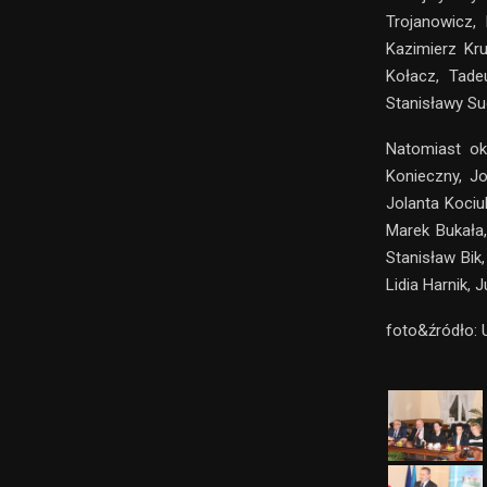
Trojanowicz,
Kazimierz Kr
Kołacz, Tadeu
Stanisławy Su
Natomiast oko
Konieczny, J
Jolanta Kociu
Marek Bukała
Stanisław Bik
Lidia Harnik, J
foto&źródło: