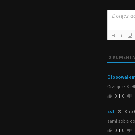
2
KOMENTA
Głosowałem 
Grzegorz Kiełb
0
0
sdf
10 lata
sami sobie co
0
0