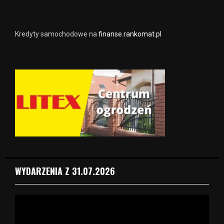
Kredyty samochodowe na
finanse.rankomat.pl
WYDARZENIA Z 31.07.2026
O
d
t