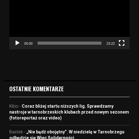
w
a
r
z
a
c
z
00:00
23:22
v
i
d
e
o
OSTATNIE KOMENTARZE
Kibic
-
Coraz bliżej startu niższych lig. Sprawdzamy
nastroje w tarnobrzeskich klubach przed nowym sezonem
(fotoreportaż oraz video)
Bastek
-
„Nie bądź obojętny”. W niedzielę w Tarnobrzegu
odbędzie się Wiec Solidarności