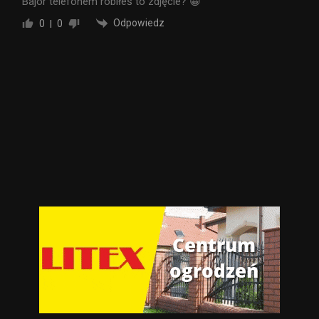
Bajor telefonem robiłeś to zdjęcie? 😀
Odpowiedz
0
0