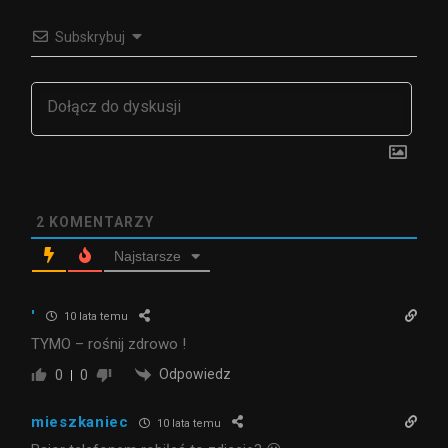
Subskrybuj
2
KOMENTARZY
Najstarsze
'
10 lata temu
TYMO – rośnij zdrowo !
Odpowiedz
0
0
mieszkaniec
10 lata temu