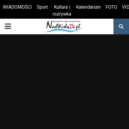
WIADOMOŚCI
Sport
Kultura i
Kalendarium
FOTO
VI
rozrywka
Otwórz pasek narzędzi
PRIMARY
MENU