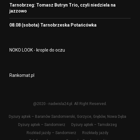
Tarnobrzeg: Tomasz Butryn Trio, czyli niedziela na
jazzowo
08.08 (sobota) Tarnobrzeska Potańcówka
NOKO LOOK - krople do oczu
Rankomat.pl
@2020 - nadwisla24.pl. All Right Reserved.
Dyżury aptek – Baranów Sandomierski, Gorzyce, Grębów, Nowa Dęba
Dyżury aptek – Sandomierz
Dyżury aptek – Tarnobrzeg
Rozkład jazdy – Sandomierz
Rozkłady jazdy