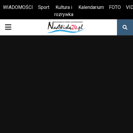
WIADOMOŚCI
Sport
Kultura i
Kalendarium
FOTO
VI
rozrywka
Otwórz pasek narzędzi
PRIMARY
MENU