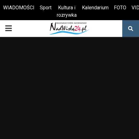
WIADOMOŚCI
Sport
Kultura i
Kalendarium
FOTO
VI
rozrywka
Otwórz pasek narzędzi
PRIMARY
MENU