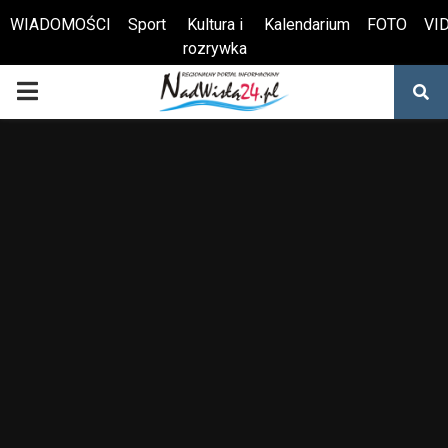
WIADOMOŚCI
Sport
Kultura i
Kalendarium
FOTO
VI
rozrywka
Otwórz pasek narzędzi
PRIMARY
MENU