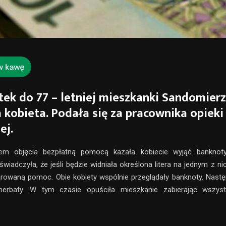
ek do 77 – letniej mieszkanki Sandomier
 kobieta. Podała się za pracownika opieki
ej.
tem objęcia bezpłatną pomocą kazała kobiecie wyjąć banknot
wiadczyła, że jeśli będzie widniała określona litera na jednym z ni
rowaną pomoc. Obie kobiety wspólnie przeglądały banknoty. Nastę
herbaty. W tym czasie opuściła mieszkanie zabierając wszys