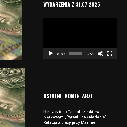
WYDARZENIA Z 31.07.2026
O
d
t
w
a
r
00:00
23:22
z
a
c
z
v
i
d
OSTATNIE KOMENTARZE
e
o
Nie
-
Jezioro Tarnobrzeskie w
piątkowym „Pytaniu na śniadanie”.
Relacja z plaży przy Marinie