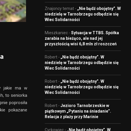
Znajoncy temat
-
„Nie bądź obojętny”. W
niedzielę w Tarnobrzegu odbędzie się
Wiec Solidarności
Mieszkaniec
-
Sytuacja w TTBS. Spółka
zarabia na bieżąco, ale nad jej
przyszłością wisi 6,8 mln zł roszczeń
za
Robert
-
„Nie bądź obojętny”. W
niedzielę w Tarnobrzegu odbędzie się
Wiec Solidarności
Robert
-
„Nie bądź obojętny”. W
niedzielę w Tarnobrzegu odbędzie się
y jakie ma w
Wiec Solidarności
ch, to seniorka
pnie poprosiła
Robert
-
Jezioro Tarnobrzeskie w
tkie pokazane
piątkowym „Pytaniu na śniadanie”.
Relacja z plaży przy Marinie
Cyrkowiec
-
„Nie bądź obojętny”. W