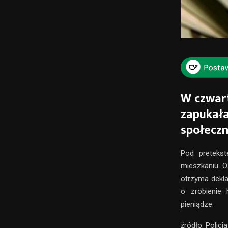
W czwart
zapukała
społeczn
Pod preteks
mieszkaniu. Oś
otrzyma dekla
o zrobienie 
pieniądze.
źródło: Policja