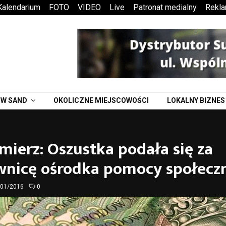
Kalendarium
FOTO
VIDEO
Live
Patronat medialny
Rekl
W SAND
OKOLICZNE MIEJSCOWOŚCI
LOKALNY BIZNES
ierz: Oszustka podała się za
wnicę ośrodka pomocy społecz
/01/2016
0