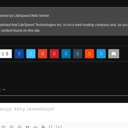
0
j
{}
[+]