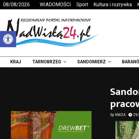
08/08/2026
WIADOMOŚCI
Sport
Kultura i rozrywka
Otwórz pasek narzędzi
KRAJ
TARNOBRZEG
SANDOMIERZ
BARANÓ
Sandom
praco
by
NW24
29