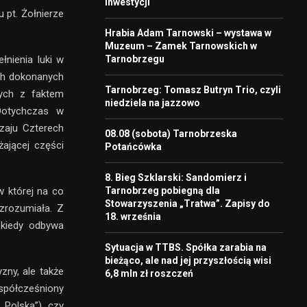
inwestycji
pt. Żołnierze
Hrabia Adam Tarnowski – wystawa w
Muzeum – Zamek Tarnowskich w
Tarnobrzegu
łnienia luki w
ch dokonanych
Tarnobrzeg: Tomasz Butryn Trio, czyli
nych z faktem
niedziela na jazzowo
Dotychczas w
zaju Czterech
08.08 (sobota) Tarnobrzeska
żającej części
Potańcówka
8. Bieg Szklarski: Sandomierz i
Tarnobrzeg pobiegną dla
w której na co
Stowarzyszenia „Tratwa”. Zapisy do
ezrozumiała. Z
18. września
 kiedy odbywa
Sytuacja w TTBS. Spółka zarabia na
bieżąco, ale nad jej przyszłością wisi
ny, ale także
6,8 mln zł roszczeń
spółcześniony
 Polska”), czy