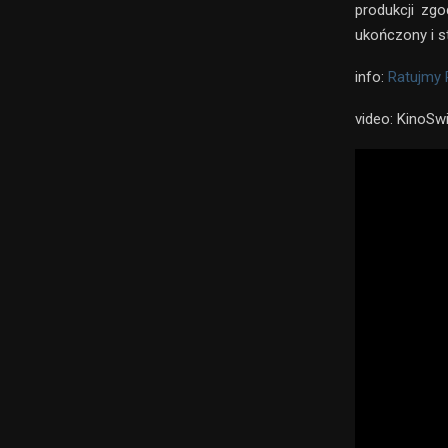
produkcji zg
ukończony i s
info:
Ratujmy 
video: KinoSwi