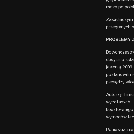
msza po pols
Zasadniczym p
przegranych s
PROBLEMY Z
Dotychczasowi
decyzji o udz
jesienią 200
postanowili n
pieniędzy włoż
Autorzy film
wycofanych 
kosztownego 
wymogów tech
Ponieważ nie