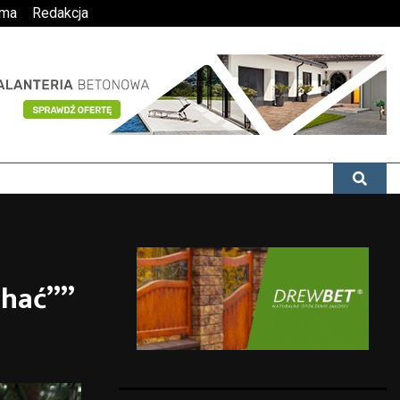
ama
Redakcja
chać””