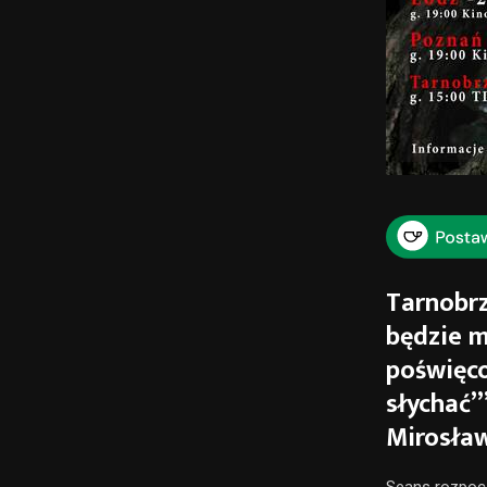
Tarnobrz
będzie m
poświęco
słychać”
Mirosław