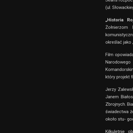
Seans rozpocz
(ul. Słowacki
„Historia Ro
Żołnierzom 
komunistyczny
określać jako 
Film opowiada
Narodowego 
Komandorskim
który projekt
Jerzy Zalews
Janem Białos
Zbrojnych. Bi
świadectwa ż
około stu- god
Kilkuletnie 