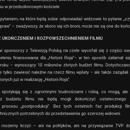
ku w przedsoborowym kościele.
ytaniem, na które będą sobie odpowiadać widzowie to pytanie „cz
praw” – zważywszy, że skoro się ich broni, może nie są one do koń
 UKOŃCZENIEM I ROZPOWSZECHNIENIEM FILMU
 sponsorzy z Telewizją Polską na czele wycofali się z części s
ieleniu finansowania dla „Historii Roja”– w ten sposób załamał s
9 roku – wynoszący 10 milionów złotych budżet filmu. Dotychczas
ie tylko zawiesić należne na rzecz filmu wpłaty – ale także zażądali
onych już w realizację „Historii Roja”.
u spotykają się z ogromnymi trudnościami i robią, co mogą, ale 
z budżetu filmu nie będą mogli dokończyć ostatecznego 
procesu „postprodukcji”. Bez tych ostatnich faz produkcji fil
nicznych potrzebnych do przedstawienia go szerszej widowni.
 możemy liczyć – ani na polityków, ani na przywiązanie TVP 