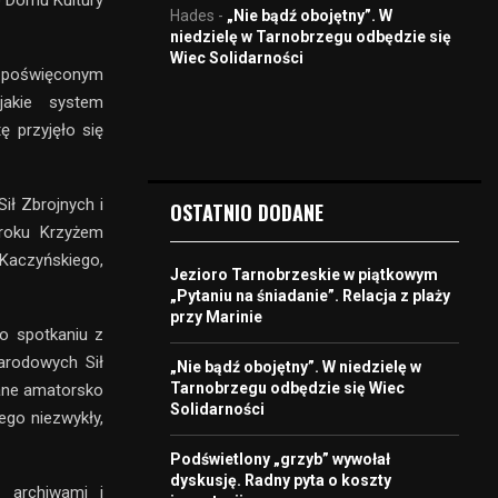
o Domu Kultury
Hades
-
„Nie bądź obojętny”. W
niedzielę w Tarnobrzegu odbędzie się
Wiec Solidarności
m poświęconym
jakie system
ę przyjęło się
ił Zbrojnych i
OSTATNIO DODANE
roku Krzyżem
Kaczyńskiego,
Jezioro Tarnobrzeskie w piątkowym
„Pytaniu na śniadanie”. Relacja z plaży
przy Marinie
o spotkaniu z
arodowych Sił
„Nie bądź obojętny”. W niedzielę w
Tarnobrzegu odbędzie się Wiec
wane amatorsko
Solidarności
go niezwykły,
Podświetlony „grzyb” wywołał
dyskusję. Radny pyta o koszty
, archiwami i