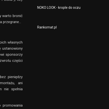
NOKO LOOK - krople do oczu
y warto bronić
ca przegrane…
Rankomat.pl
woich własnych
ię ustanowiony
owi sponsorzy
 zwrotu części
bez pieniędzy
montażu, ani
m nie spełnia
do promowania