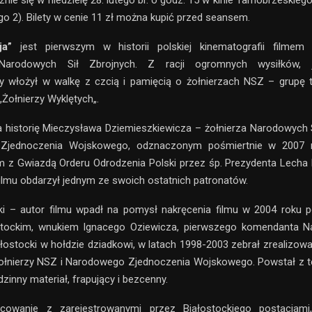
nie się w niedzielę 28. lutego br. o godz. 15 w kinie Tarnobrzeskieg
ego 2). Bilety w cenie 11 zł można kupić przed seansem.
ja”
jest pierwszym w historii polskiej kinematografii filme
Narodowych Sił Zbrojnych. Z racji ogromnych wysiłków, 
 włożył w walkę z czcią i pamięcią o żołnierzach NSZ – grupę t
„Żołnierzy Wyklętych„.
 historię Mieczysława Dziemieszkiewicza – żołnierza Narodowych S
Zjednoczenia Wojskowego, odznaczonym pośmiertnie w 2007 
 z Gwiazdą Orderu Odrodzenia Polski przez śp. Prezydenta Lecha 
 filmu obdarzył jednym ze swoich ostatnich patronatów.
ki – autor filmu wpadł na pomysł nakręcenia filmu w 2004 roku p
tockim, wnukiem Ignacego Oziewicza, pierwszego komendanta N
ałostocki w hołdzie dziadkowi, w latach 1998-2003 zebrał zrealizo
ołnierzy NSZ i Narodowego Zjednoczenia Wojskowego. Powstał z te
zinny materiał, frapujący i bezcenny.
obcowanie z zarejestrowanymi przez Białostockiego postaciami