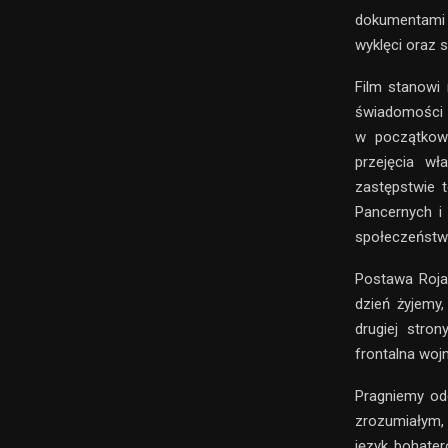
dokumentami 
wyklęci oraz s
Film stanowi 
świadomości 
w początkowy
przejęcia w
zastępstwie 
Pancernych i 
społeczeństw
Postawa Roja 
dzień żyjemy,
drugiej stro
frontalna woj
Pragniemy od
zrozumiałym,
język bohater