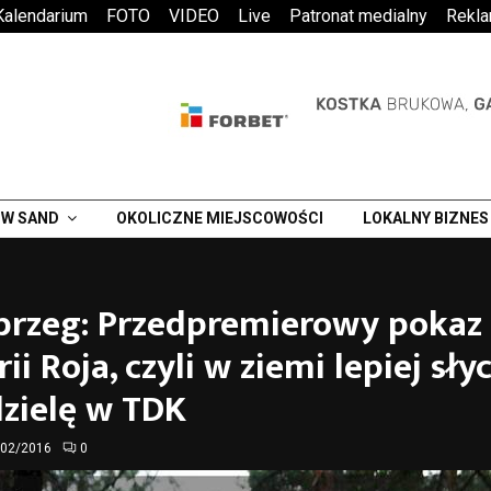
Kalendarium
FOTO
VIDEO
Live
Patronat medialny
Rekl
W SAND
OKOLICZNE MIEJSCOWOŚCI
LOKALNY BIZNES
brzeg: Przedpremierowy pokaz
rii Roja, czyli w ziemi lepiej sły
zielę w TDK
/02/2016
0