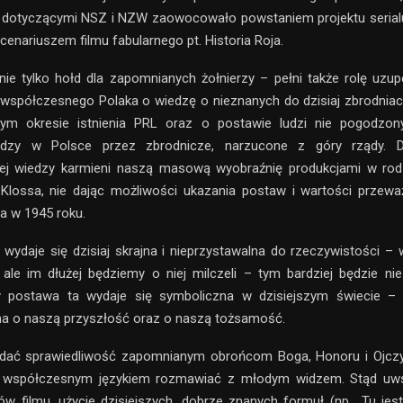
dotyczącymi NSZ i NZW zaowocowało powstaniem projektu serialu 
cenariuszem filmu fabularnego pt. Historia Roja.
nie tylko hołd dla zapomnianych żołnierzy – pełni także rolę uzupe
współczesnego Polaka o wiedzę o nieznanych do dzisiaj zbrodnia
m okresie istnienia PRL oraz o postawie ludzi nie pogodzo
ładzy w Polsce przez zbrodnicze, narzucone z góry rządy. 
tej wiedzy karmieni naszą masową wyobraźnię produkcjami w rod
Klossa, nie dając możliwości ukazania postaw i wartości przewa
a w 1945 roku.
wydaje się dzisiaj skrajna i nieprzystawalna do rzeczywistości – 
 ale im dłużej będziemy o niej milczeli – tym bardziej będzie ni
ny postawa ta wydaje się symboliczna w dzisiejszym świecie –
na o naszą przyszłość oraz o naszą tożsamość.
dać sprawiedliwość zapomnianym obrońcom Boga, Honoru i Ojczyz
 współczesnym językiem rozmawiać z młodym widzem. Stąd uw
ów filmu, użycie dzisiejszych, dobrze znanych formuł (np. „Tu jest