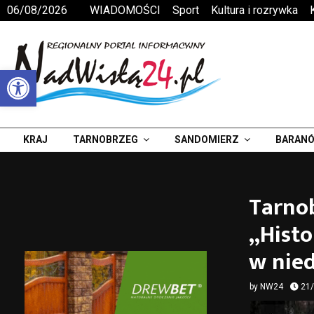
06/08/2026
WIADOMOŚCI
Sport
Kultura i rozrywka
Otwórz pasek narzędzi
KRAJ
TARNOBRZEG
SANDOMIERZ
BARANÓ
Tarno
„Histo
w nied
by
NW24
21