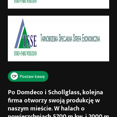
Po Domdeco i Schollglass, kolejna
firma otworzy swoją produkcję w
naszym mieście. W halach o
powierzchniach 5700 m kw. i 2000 m