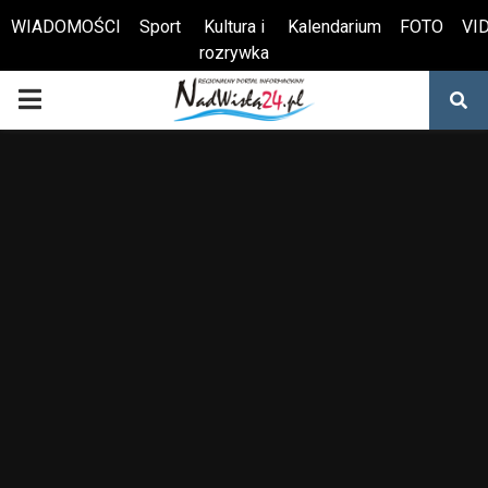
WIADOMOŚCI
Sport
Kultura i
Kalendarium
FOTO
VI
rozrywka
Otwórz pasek narzędzi
PRIMARY
MENU