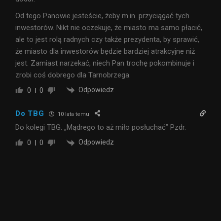
Od tego Panowie jesteście, żeby m.in. przyciągać tych
inwestorów. Nikt nie oczekuje, że miasto ma samo płacić,
ale to jest rolą radnych czy także prezydenta, by sprawić,
że miasto dla inwestorów będzie bardziej atrakcyjne niż
jest. Zamiast narzekać, niech Pan trochę pokombinuje i
zrobi coś dobrego dla Tarnobrzega.
Odpowiedz
0
0
Do TBG
10 lata temu
Do kolegi TBG. „Mądrego to aż miło posłuchać” Pzdr.
Odpowiedz
0
0