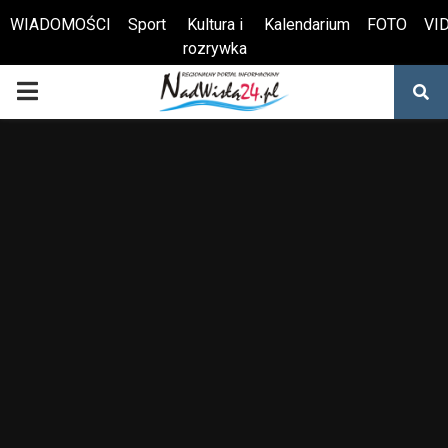
WIADOMOŚCI
Sport
Kultura i
Kalendarium
FOTO
VI
rozrywka
Otwórz pasek narzędzi
PRIMARY
MENU