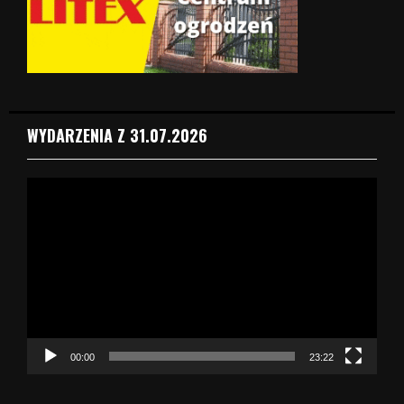
WYDARZENIA Z 31.07.2026
O
d
t
w
a
r
z
a
c
z
00:00
23:22
v
i