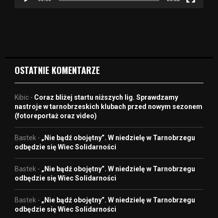
v
i
d
e
o
OSTATNIE KOMENTARZE
Kibic
-
Coraz bliżej startu niższych lig. Sprawdzamy
nastroje w tarnobrzeskich klubach przed nowym sezonem
(fotoreportaż oraz video)
Bastek
-
„Nie bądź obojętny”. W niedzielę w Tarnobrzegu
odbędzie się Wiec Solidarności
Bastek
-
„Nie bądź obojętny”. W niedzielę w Tarnobrzegu
odbędzie się Wiec Solidarności
Bastek
-
„Nie bądź obojętny”. W niedzielę w Tarnobrzegu
odbędzie się Wiec Solidarności