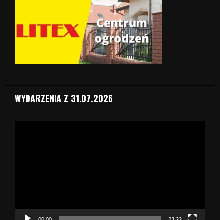
WYDARZENIA Z 31.07.2026
O
d
t
w
a
r
z
a
c
z
00:00
23:22