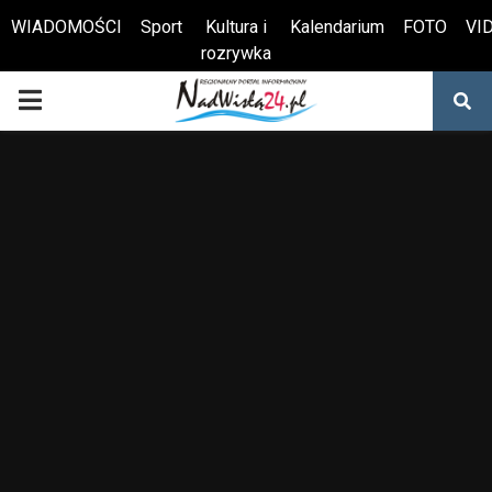
WIADOMOŚCI
Sport
Kultura i
Kalendarium
FOTO
VI
rozrywka
Otwórz pasek narzędzi
PRIMARY
MENU