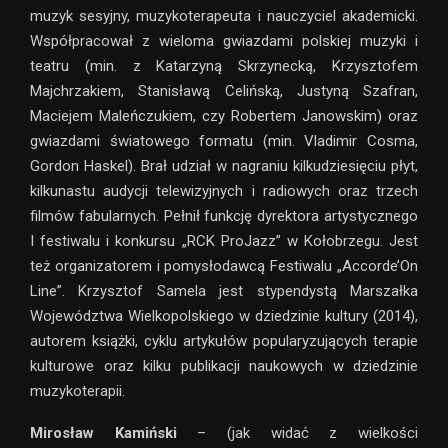
muzyk sesyjny, muzykoterapeuta i nauczyciel akademicki.
Współpracował z wieloma gwiazdami polskiej muzyki i
teatru (min. z Katarzyną Skrzynecką, Krzysztofem
Majchrzakiem, Stanisławą Celińską, Justyną Szafran,
Maciejem Maleńczukiem, czy Robertem Janowskim) oraz
gwiazdami światowego formatu (min. Vladimir Cosma,
Gordon Haskel). Brał udział w nagraniu kilkudziesięciu płyt,
kilkunastu audycji telewizyjnych i radiowych oraz trzech
filmów fabularnych. Pełnił funkcję dyrektora artystycznego
I festiwalu i konkursu „RCK ProJazz” w Kołobrzegu. Jest
też organizatorem i pomysłodawcą Festiwalu „Accorde’On
Line”. Krzysztof Samela jest stypendystą Marszałka
Województwa Wielkopolskiego w dziedzinie kultury (2014),
autorem książki, cyklu artykułów popularyzujących terapie
kulturowe oraz kilku publikacji naukowych w dziedzinie
muzykoterapii.
Mirosław Kamiński
– (jak widać z wielkości