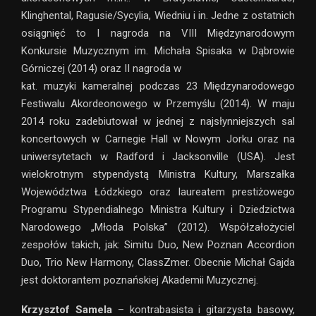
Klinghental, Ragusie/Sycylia, Wiedniu i in. Jedne z ostatnich
osiągnięć to I nagroda na VIII Międzynarodowym
Konkursie Muzycznym im. Michała Spisaka w Dąbrowie
Górniczej (2014) oraz II nagroda w
kat. muzyki kameralnej podczas 23 Międzynarodowego
Festiwalu Akordeonowego w Przemyślu (2014). W maju
2014 roku zadebiutował w jednej z najsłynniejszych sal
koncertowych w Carnegie Hall w Nowym Jorku oraz na
uniwersytetach w Radford i Jacksonville (USA). Jest
wielokrotnym stypendystą Ministra Kultury, Marszałka
Województwa Łódzkiego oraz laureatem prestiżowego
Programu Stypendialnego Ministra Kultury i Dziedzictwa
Narodowego „Młoda Polska” (2012). Współzałożyciel
zespołów takich, jak: Simitu Duo, New Poznan Accordion
Duo, Trio New Harmony, ClassZmer. Obecnie Michał Gajda
jest doktorantem poznańskiej Akademii Muzycznej.
Krzysztof Samela
– kontrabasista i gitarzysta basowy,