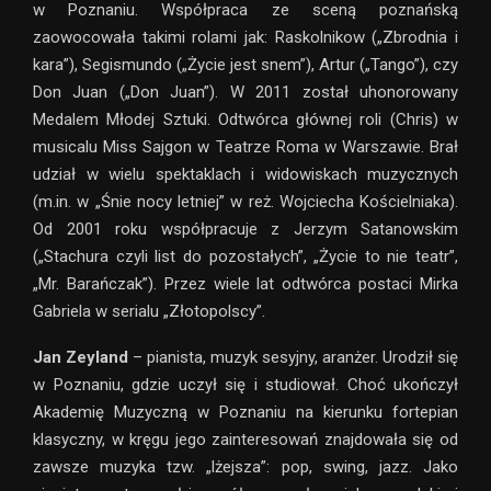
w Poznaniu. Współpraca ze sceną poznańską
zaowocowała takimi rolami jak: Raskolnikow („Zbrodnia i
kara”), Segismundo („Życie jest snem”), Artur („Tango”), czy
Don Juan („Don Juan”). W 2011 został uhonorowany
Medalem Młodej Sztuki. Odtwórca głównej roli (Chris) w
musicalu Miss Sajgon w Teatrze Roma w Warszawie. Brał
udział w wielu spektaklach i widowiskach muzycznych
(m.in. w „Śnie nocy letniej” w reż. Wojciecha Kościelniaka).
Od 2001 roku współpracuje z Jerzym Satanowskim
(„Stachura czyli list do pozostałych”, „Życie to nie teatr”,
„Mr. Barańczak”). Przez wiele lat odtwórca postaci Mirka
Gabriela w serialu „Złotopolscy”.
Jan Zeyland
– pianista, muzyk sesyjny, aranżer. Urodził się
w Poznaniu, gdzie uczył się i studiował. Choć ukończył
Akademię Muzyczną w Poznaniu na kierunku fortepian
klasyczny, w kręgu jego zainteresowań znajdowała się od
zawsze muzyka tzw. „lżejsza”: pop, swing, jazz. Jako