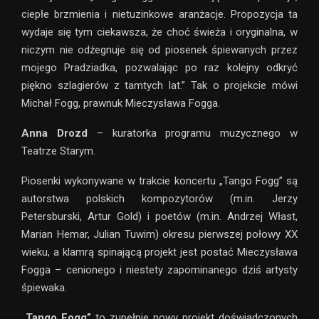
ciepłe brzmienia i nietuzinkowe aranżacje. Propozycja ta
wydaje się tym ciekawsza, że choć świeża i oryginalna, w
niczym nie odżegnuje się od piosenek śpiewanych przez
mojego Pradziadka, pozwalając po raz kolejny odkryć
piękno szlagierów z tamtych lat.” Tak o projekcie mówi
Michał Fogg, prawnuk Mieczysława Fogga.
Anna Drozd
– kuratorka programu muzycznego w
Teatrze Starym.
Piosenki wykonywane w trakcie koncertu „Tango Fogg” są
autorstwa polskich kompozytorów (m.in. Jerzy
Petersburski, Artur Gold) i poetów (m.in. Andrzej Włast,
Marian Hemar, Julian Tuwim) okresu pierwszej połowy XX
wieku, a klamrą spinającą projekt jest postać Mieczysława
Fogga – cenionego i niestety zapominanego dziś artysty
śpiewaka.
„Tango Fogg”
to zupełnie nowy projekt doświadczonych