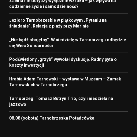
Zaćma nie dotyczy wyłącznie wzroku – jak wpływa na
codzienne życie i samodzielność?
Jezioro Tarnobrzeskie w piątkowym „Pytaniu na
śniadanie”. Relacja z plaży przy Marinie
„Nie bądź obojętny”. W niedzielę w Tarnobrzegu odbędzie
się Wiec Solidarności
Podświetlony „grzyb” wywołał dyskusję. Radny pyta o
koszty inwestycji
Hrabia Adam Tarnowski – wystawa w Muzeum – Zamek
Tarnowskich w Tarnobrzegu
Tarnobrzeg: Tomasz Butryn Trio, czyli niedziela na
jazzowo
08.08 (sobota) Tarnobrzeska Potańcówka