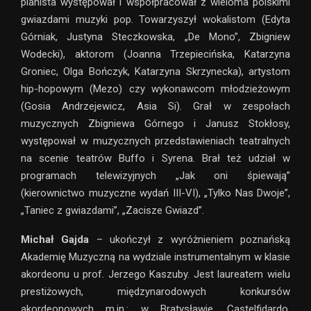
pianista występował i współpracował z wieloma polskimi
gwiazdami muzyki pop. Towarzyszył wokalistom (Edyta
Górniak, Justyna Steczkowska, „De Mono”, Zbigniew
Wodecki), aktorom (Joanna Trzepiecińska, Katarzyna
Groniec, Olga Bończyk, Katarzyna Skrzynecka), artystom
hip-hopowym (Mezo) czy wykonawcom młodzieżowym
(Gosia Andrzejewicz, Asia Si). Grał w zespołach
muzycznych Zbigniewa Górnego i Janusz Stokłosy,
występował w muzycznych przedstawieniach teatralnych
na scenie teatrów Buffo i Syrena. Brał też udział w
programach telewizyjnych „Jak oni śpiewają”
(kierownictwo muzyczne wydań III-VI), „Tylko Nas Dwoje”,
„Taniec z gwiazdami”, „Zacisze Gwiazd”.
Michał Gajda
– ukończył z wyróżnieniem poznańską
Akademię Muzyczną na wydziale instrumentalnym w klasie
akordeonu u prof. Jerzego Kaszuby. Jest laureatem wielu
prestiżowych, międzynarodowych konkursów
akordeonowych m.in.: w Bratysławie, Castelfidardo,