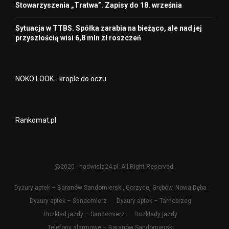
Stowarzyszenia „Tratwa”. Zapisy do 18. września
Sytuacja w TTBS. Spółka zarabia na bieżąco, ale nad jej
przyszłością wisi 6,8 mln zł roszczeń
NOKO LOOK - krople do oczu
Rankomat.pl
@2020 - nadwisla24.pl. All Right Reserved.
Dyżury aptek – Baranów Sandomierski, Gorzyce, Grębów, Nowa Dęba
Dyżury aptek – Sandomierz
Dyżury aptek – Tarnobrzeg
Rozkład jazdy – Sandomierz
Rozkłady jazdy
Telefony alarmowe – Baranów Sandomierski