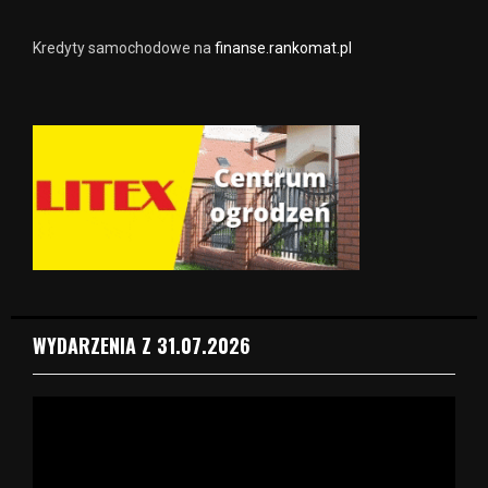
Kredyty samochodowe na
finanse.rankomat.pl
WYDARZENIA Z 31.07.2026
O
d
t
w