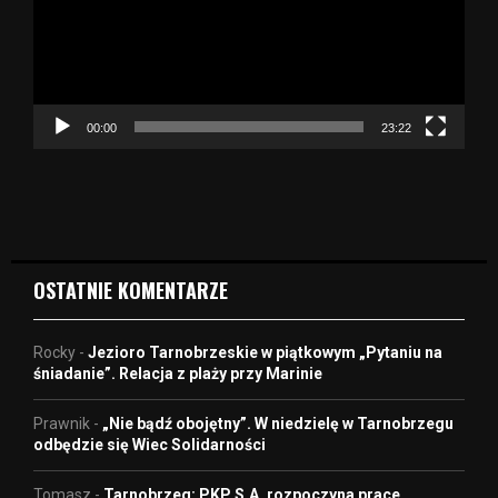
a
r
z
a
c
z
00:00
23:22
v
i
d
e
o
OSTATNIE KOMENTARZE
Rocky
-
Jezioro Tarnobrzeskie w piątkowym „Pytaniu na
śniadanie”. Relacja z plaży przy Marinie
Prawnik
-
„Nie bądź obojętny”. W niedzielę w Tarnobrzegu
odbędzie się Wiec Solidarności
Tomasz
-
Tarnobrzeg: PKP S.A. rozpoczyna prace