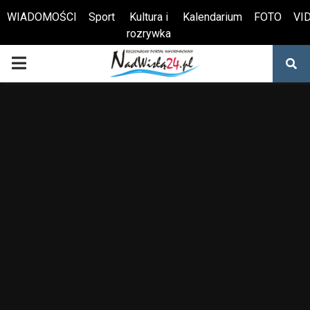
WIADOMOŚCI
Sport
Kultura i
Kalendarium
FOTO
VI
rozrywka
Otwórz pasek narzędzi
PRIMARY
MENU