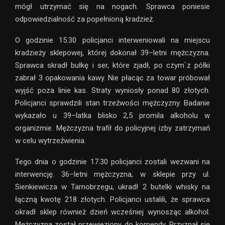
mógł utrzymać się na nogach. Sprawca poniesie
odpowiedzialność za popełnioną kradzież.
O godzinie 15.30 policjanci interweniowali na miejscu
kradzieży sklepowej, której dokonał 39–letni mężczyzna.
Sprawca skradł bułkę i ser, które zjadł, po czym`z półki
zabrał 3 opakowania kawy. Nie płacąc za towar próbował
wyjść poza linie kas. Straty wyniosły ponad 80 złotych.
Policjanci sprawdzili stan trzeźwości mężczyzny. Badanie
wykazało u 39–latka blisko 2,5 promila alkoholu w
organizmie. Mężczyzna trafił do policyjnej izby zatrzymań
w celu wytrzeźwienia.
Tego dnia o godzinie 17.30 policjanci zostali wezwani na
interwencję. 36–letni mężczyzna, w sklepie przy ul.
Sienkiewicza w Tarnobrzegu, ukradł 2 butelki whisky na
łączną kwotę 218 złotych. Policjanci ustalili, że sprawca
okradł sklep również dzień wcześniej wynosząc alkohol.
Mężczyzna został przewieziony do komendy. Przyznał się