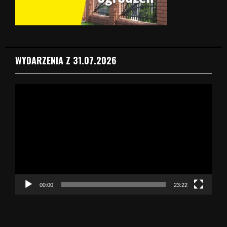
WYDARZENIA Z 31.07.2026
O
d
t
w
a
r
z
a
c
z
00:00
23:22
v
i
d
e