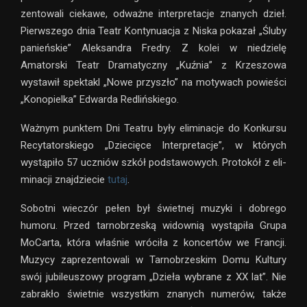
zen­to­wali cie­kawe, odważne inter­pre­ta­cje zna­nych dzieł.
Pierwszego dnia Teatr Kontynuacja z Niska poka­zał „Śluby
panień­skie” Aleksandra Fredry. Z kolei w nie­dzielę
Amatorski Teatr Dramatyczny „Kuźnia” z Krzeszowa
wysta­wił spek­takl „Nowe przy­szło” na moty­wach powie­ści
„Konopielka” Edwarda Redlińskiego.
Ważnym punk­tem Dni Teatru były eli­mi­na­cje do Konkursu
Recytatorskiego „Dziecięce Interpretacje”, w któ­rych
wystą­piło 57 uczniów szkół pod­sta­wo­wych. Protokół z eli­
mi­na­cji znaj­dzie­cie
tutaj
.
Sobotni wie­czór pełen był świet­nej muzyki i dobrego
humoru. Przed tar­no­brze­ską widow­nią wystą­piła Grupa
MoCarta, która wła­śnie wró­ciła z kon­cer­tów we Francji.
Muzycy zapre­zen­to­wali w Tarnobrzeskim Domu Kultury
swój jubi­le­uszowy pro­gram „Dzieła wybrane z XX lat”. Nie
zabra­kło świet­nie wszyst­kim zna­nych nume­rów, także