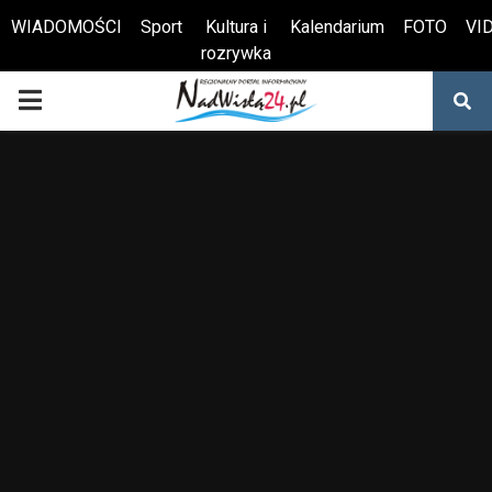
WIADOMOŚCI
Sport
Kultura i
Kalendarium
FOTO
VI
rozrywka
Otwórz pasek narzędzi
PRIMARY
MENU