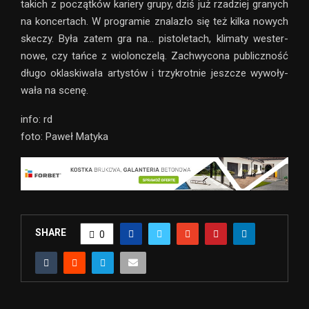
takich z począt­ków kariery grupy, dziś już rza­dziej gra­nych
na kon­cer­tach. W pro­gra­mie zna­la­zło się też kilka nowych
ske­czy. Była zatem gra na… pisto­le­tach, kli­maty wester­
nowe, czy tańce z wio­lon­czelą. Zachwycona publicz­ność
długo okla­ski­wała arty­stów i trzy­krot­nie jesz­cze wywo­ły­
wała na scenę.
info: rd
foto: Paweł Matyka
SHARE
0