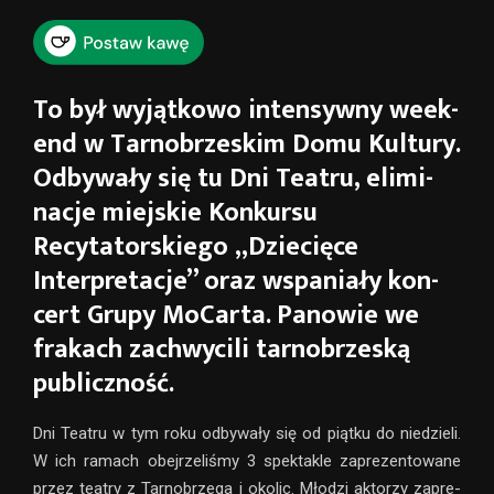
To był wyjąt­kowo inten­sywny week­
end w Tarnobrzeskim Domu Kultury.
Odbywały się tu Dni Teatru, eli­mi­
na­cje miej­skie Konkursu
Recytatorskiego „Dziecięce
Interpretacje” oraz wspa­niały kon­
cert Grupy MoCarta. Panowie we
fra­kach zachwy­cili tar­no­brze­ską
publicz­ność.
Dni Teatru w tym roku odby­wały się od piątku do nie­dzieli.
W ich ramach obej­rze­li­śmy 3 spek­ta­kle zapre­zen­to­wane
przez teatry z Tarnobrzega i oko­lic. Młodzi akto­rzy zapre­