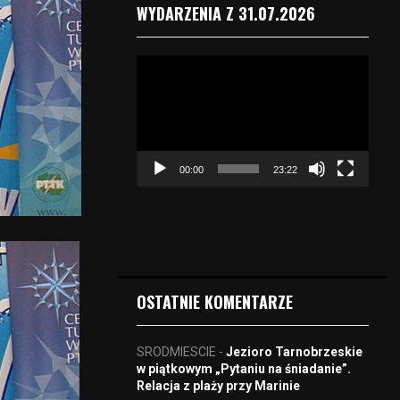
WYDARZENIA Z 31.07.2026
O
d
t
w
a
r
00:00
23:22
z
a
c
z
v
i
d
OSTATNIE KOMENTARZE
e
o
SRODMIESCIE
-
Jezioro Tarnobrzeskie
w piątkowym „Pytaniu na śniadanie”.
Relacja z plaży przy Marinie