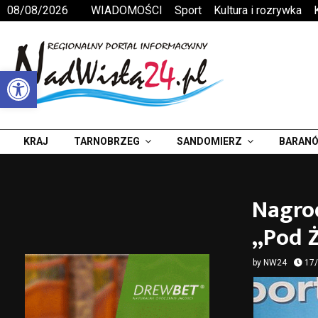
08/08/2026
WIADOMOŚCI
Sport
Kultura i rozrywka
Otwórz pasek narzędzi
KRAJ
TARNOBRZEG
SANDOMIERZ
BARANÓ
Nagrod
„Pod 
by
NW24
17