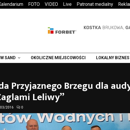
Kalendarium
FOTO
VIDEO
Live
Patronat medialny
Rekl
W SAND
OKOLICZNE MIEJSCOWOŚCI
LOKALNY BIZNES
a Przyjaznego Brzegu dla audy
Żaglami Leliwy”
/03/2016
0