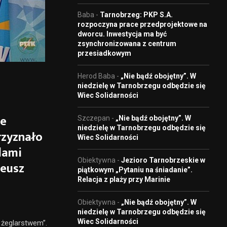
Baba
-
Tarnobrzeg: PKP S.A.
rozpoczyna prace przedprojektowe na
dworcu. Inwestycja ma być
zsynchronizowana z centrum
przesiadkowym
Herod Baba
-
„Nie bądź obojętny”. W
niedzielę w Tarnobrzegu odbędzie się
Wiec Solidarności
we
Szczepan
-
„Nie bądź obojętny”. W
niedzielę w Tarnobrzegu odbędzie się
rzyznało
Wiec Solidarności
lami
Obiektywna
-
Jezioro Tarnobrzeskie w
deusz
piątkowym „Pytaniu na śniadanie”.
Relacja z plaży przy Marinie
Obiektywna
-
„Nie bądź obojętny”. W
niedzielę w Tarnobrzegu odbędzie się
Wiec Solidarności
 żeglarstwem”.