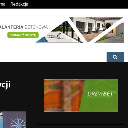
ama
Redakcja
cji