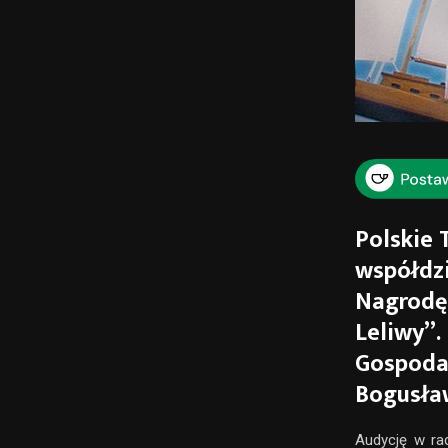
Polskie
współdzi
Nagrodę 
Leliwy”.
Gospodar
Bogusła
Audycję w rad