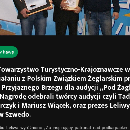
 Towarzystwo Turystyczno-Krajoznawcze 
ałaniu z Polskim Związkiem Żeglarskim p
Przyjaznego Brzegu dla audycji „Pod Żag
 Nagrodę odebrali twórcy audycji czyli Ta
czyk i Mariusz Wiącek, oraz prezes Leliwy
w Szwedo.
iu Leliwa wyróżniono „Za inspirujący patronat nad podkarpackim