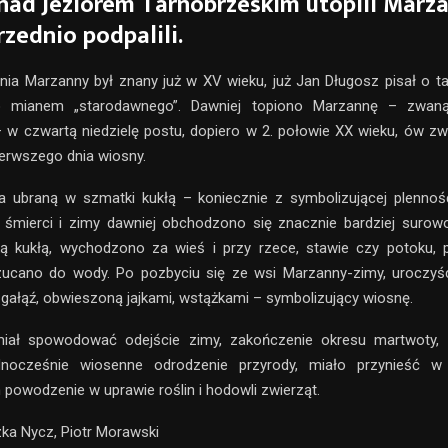
, nad Jeziorem Tarnobrzeskim utopili Marz
rzednio podpalili.
nia Marzanny był znany już w XV wieku, już Jan Długosz pisał o t
o mianem „starodawnego”. Dawniej topiono Marzannę – zwaną
 w czwartą niedzielę postu, dopiero w 2. połowie XX wieku, ów z
erwszego dnia wiosny.
a ubraną w szmatki kukłą – koniecznie z symbolizującej plennoś
ą śmierci i zimy dawniej obchodzono się znacznie bardziej surow
 kukłą, wychodzono za wieś i przy rzece, stawie czy potoku, p
zucano do wody. Po pozbyciu się ze wsi Marzanny-zimy, uroczy
ą gałąź, obwieszoną jajkami, wstążkami – symbolizujący wiosnę.
iał spowodować odejście zimy, zakończenie okresu martwoty, u
ednocześnie wiosenne odrodzenie przyrody, miało przynieść 
powodzenie w uprawie roślin i hodowli zwierząt.
zka Nycz, Piotr Morawski