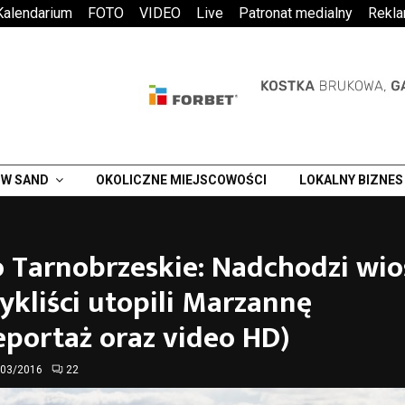
Kalendarium
FOTO
VIDEO
Live
Patronat medialny
Rekl
W SAND
OKOLICZNE MIEJSCOWOŚCI
LOKALNY BIZNES
o Tarnobrzeskie: Nadchodzi wio
kliści utopili Marzannę
eportaż oraz video HD)
/03/2016
22