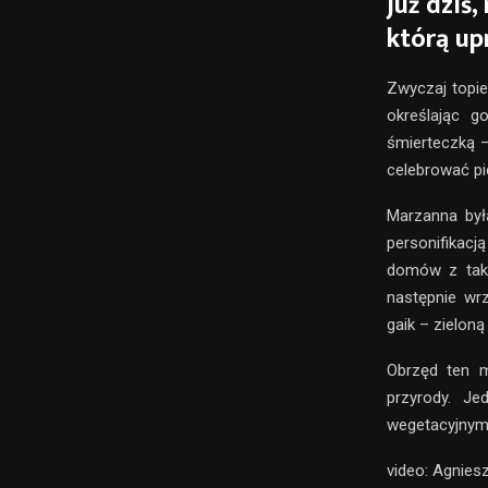
już dziś
którą up
Zwyczaj topie
określając g
śmierteczką –
celebrować pi
Marzanna był
personifikacj
domów z taką
następnie wr
gaik – zielon
Obrzęd ten m
przyrody. J
wegetacyjnym 
video: Agnies