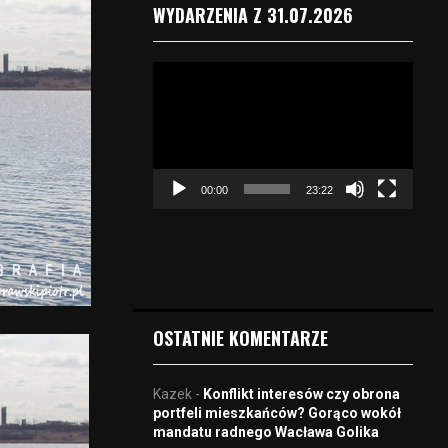
WYDARZENIA Z 31.07.2026
O
d
t
w
a
r
00:00
23:22
z
a
c
z
v
i
d
OSTATNIE KOMENTARZE
e
o
Kazek
-
Konflikt interesów czy obrona
portfeli mieszkańców? Gorąco wokół
mandatu radnego Wacława Golika