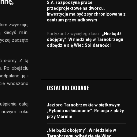
annę,
S.A. rozpoczyna prace
przedprojektowe na dworcu.
Inwestycja ma być zsynchronizowana z
centrum przesiadkowym
akim zwyczaju,
 kiedyś m.in.
Partyzant z wyciętego lasu
-
„Nie bądź
obojętny”. W niedzielę w Tarnobrzegu
wyczaj zaczęto
odbędzie się Wiec Solidarności
ć słomy. Z tą
o. Po obejściu
odpalano ją i
ście wnoszono
OSTATNIO DODANE
śpienia całej
Jezioro Tarnobrzeskie w piątkowym
„Pytaniu na śniadanie”. Relacja z plaży
w nowym roku
przy Marinie
„Nie bądź obojętny”. W niedzielę w
Tarnobrzegu odbędzie się Wiec