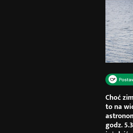
Choć zim
to na wi
astronom
godz. 5.