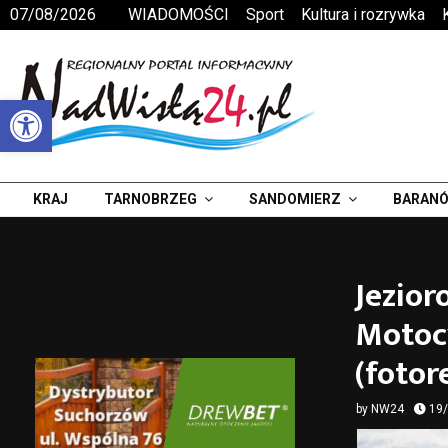
07/08/2026
WIADOMOŚCI
Sport
Kultura i rozrywka
Otwórz pasek narzędzi
KRAJ
TARNOBRZEG
SANDOMIERZ
BARANÓ
Jezior
Motocy
(fotor
by
NW24
19