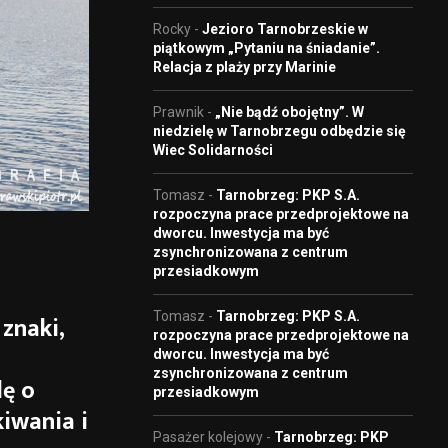
Rocky
-
Jezioro Tarnobrzeskie w
piątkowym „Pytaniu na śniadanie”.
Relacja z plaży przy Marinie
Prawnik
-
„Nie bądź obojętny”. W
niedzielę w Tarnobrzegu odbędzie się
Wiec Solidarności
Tomasz
-
Tarnobrzeg: PKP S.A.
rozpoczyna prace przedprojektowe na
dworcu. Inwestycja ma być
zsynchronizowana z centrum
przesiadkowym
Tomasz
-
Tarnobrzeg: PKP S.A.
znaki,
rozpoczyna prace przedprojektowe na
dworcu. Inwestycja ma być
zsynchronizowana z centrum
lę o
przesiadkowym
kiwania i
Pasażer kolejowy
-
Tarnobrzeg: PKP