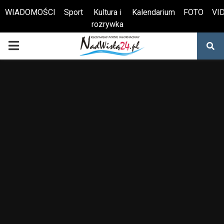
WIADOMOŚCI
Sport
Kultura i
Kalendarium
FOTO
VI
rozrywka
Otwórz pasek narzędzi
PRIMARY
MENU