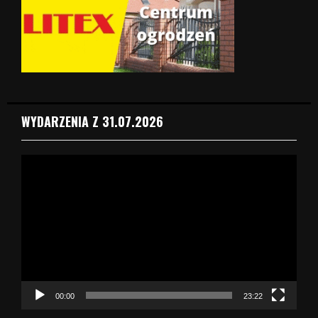
WYDARZENIA Z 31.07.2026
O
d
t
w
a
r
z
a
c
z
00:00
23:22
v