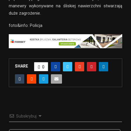
manewry wykonywane na śliskiej nawierzchni stwarzają
duże zagrożenie.
foto&info: Policja
SHARE
0
Subskrybuj