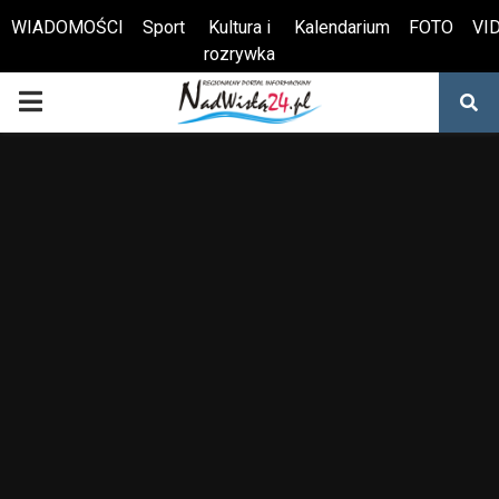
WIADOMOŚCI
Sport
Kultura i
Kalendarium
FOTO
VI
rozrywka
Otwórz pasek narzędzi
PRIMARY
MENU