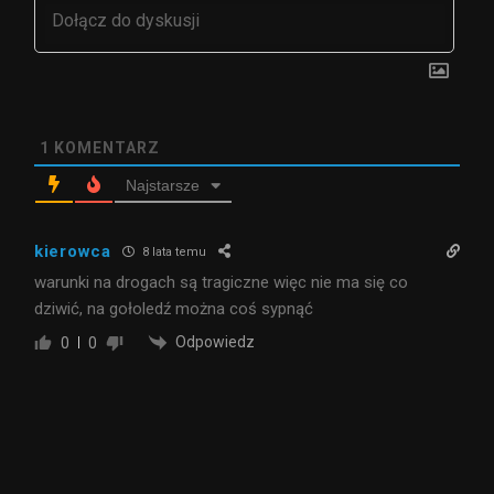
1
KOMENTARZ
Najstarsze
kierowca
8 lata temu
warunki na drogach są tragiczne więc nie ma się co
dziwić, na gołoledź można coś sypnąć
Odpowiedz
0
0