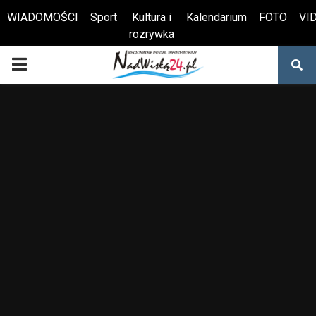
WIADOMOŚCI
Sport
Kultura i
Kalendarium
FOTO
VI
rozrywka
Otwórz pasek narzędzi
PRIMARY
MENU