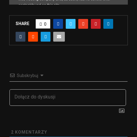
SHARE
0
Subskrybuj
2
KOMENTARZY