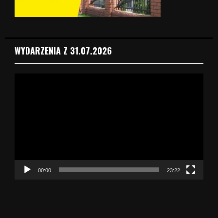
WYDARZENIA Z 31.07.2026
O
d
t
w
a
r
z
a
c
z
00:00
23:22
v
i
d
e