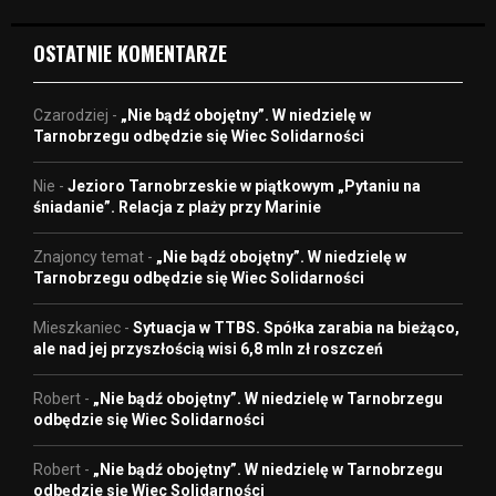
o
OSTATNIE KOMENTARZE
Czarodziej
-
„Nie bądź obojętny”. W niedzielę w
Tarnobrzegu odbędzie się Wiec Solidarności
Nie
-
Jezioro Tarnobrzeskie w piątkowym „Pytaniu na
śniadanie”. Relacja z plaży przy Marinie
Znajoncy temat
-
„Nie bądź obojętny”. W niedzielę w
Tarnobrzegu odbędzie się Wiec Solidarności
Mieszkaniec
-
Sytuacja w TTBS. Spółka zarabia na bieżąco,
ale nad jej przyszłością wisi 6,8 mln zł roszczeń
Robert
-
„Nie bądź obojętny”. W niedzielę w Tarnobrzegu
odbędzie się Wiec Solidarności
Robert
-
„Nie bądź obojętny”. W niedzielę w Tarnobrzegu
odbędzie się Wiec Solidarności