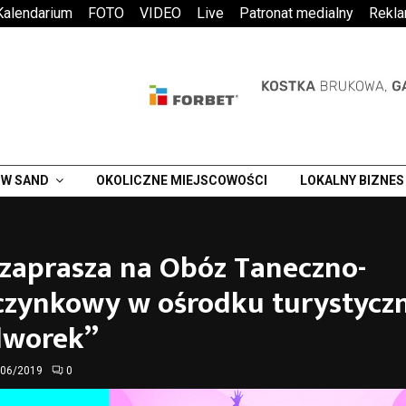
Kalendarium
FOTO
VIDEO
Live
Patronat medialny
Rekl
W SAND
OKOLICZNE MIEJSCOWOŚCI
LOKALNY BIZNES
zaprasza na Obóz Taneczno-
zynkowy w ośrodku turystyc
dworek”
/06/2019
0