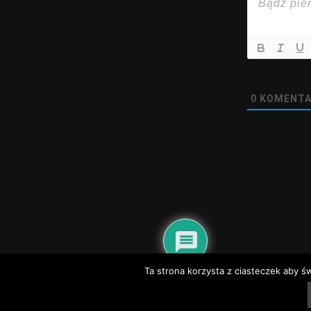
0
KOMENTA
@2020 - nadwisla24.pl. All Right Reserved.
Ta strona korzysta z ciasteczek aby ś
Dyżury aptek – Baranów Sandomierski, Gorzyce, Grębów, Nowa Dęba
Dyżury
Telefony alarmowe i informacyjne Tarnobrzeg
Telefony alarmowe Sandomi