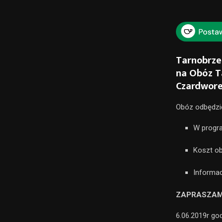
Tarnobrze
na Obóz T
Czardworek
Obóz odbędzie 
W progra
Koszt ob
Informacj
ZAPRASZAM
6.06.2019r go