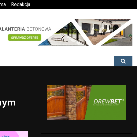
ama
Redakcja
znym