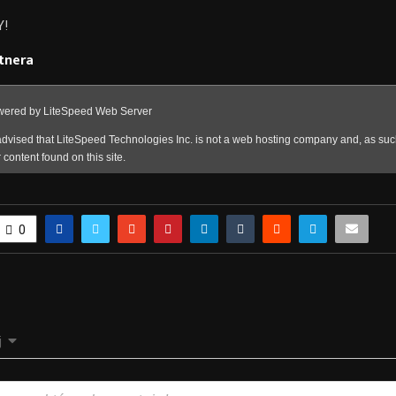
!
tnera
0
j