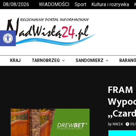
08/08/2026
WIADOMOŚCI
Sport
Kultura i rozrywka
Otwórz pasek narzędzi
KRAJ
TARNOBRZEG
SANDOMIERZ
BARANÓ
FRAM 
Wypoc
„Czar
by
NW24
05