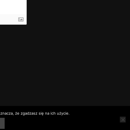
znacza, że zgadzasz się na ich użycie.
rz
Rozkłady jazdy
Telefony alarmowe – Baranów Sandomierski