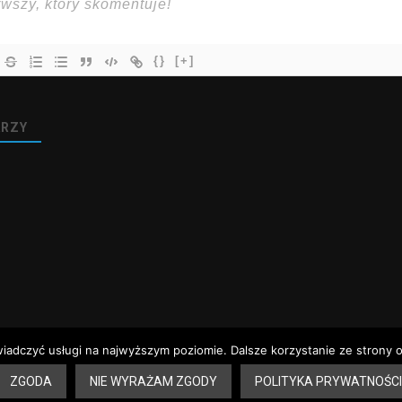
{}
[+]
RZY
wiadczyć usługi na najwyższym poziomie. Dalsze korzystanie ze strony o
 aptek – Sandomierz
Dyżury aptek – Tarnobrzeg
Rozkład jazdy – Sandomie
ZGODA
NIE WYRAŻAM ZGODY
POLITYKA PRYWATNOŚCI
erz