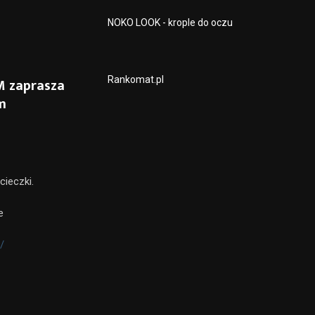
NOKO LOOK - krople do oczu
Rankomat.pl
M zaprasza
m
cieczki.
e
/