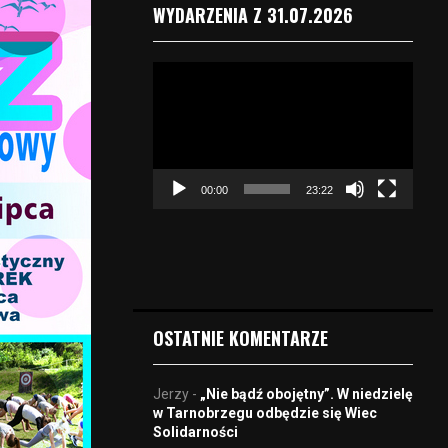
WYDARZENIA Z 31.07.2026
O
d
t
w
a
r
00:00
23:22
z
a
c
z
v
i
d
OSTATNIE KOMENTARZE
e
o
Jerzy
-
„Nie bądź obojętny”. W niedzielę
w Tarnobrzegu odbędzie się Wiec
Solidarności