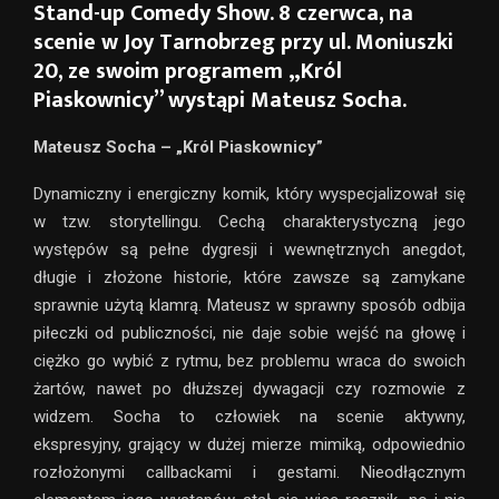
Stand-up Comedy Show. 8 czerwca, na
scenie w Joy Tarnobrzeg przy ul. Moniuszki
20, ze swoim programem „Król
Piaskownicy” wystąpi Mateusz Socha.
Mateusz Socha – „Król Piaskownicy”
Dynamiczny i energiczny komik, który wyspecjalizował się
w tzw. storytellingu. Cechą charakterystyczną jego
występów są pełne dygresji i wewnętrznych anegdot,
długie i złożone historie, które zawsze są zamykane
sprawnie użytą klamrą. Mateusz w sprawny sposób odbija
piłeczki od publiczności, nie daje sobie wejść na głowę i
ciężko go wybić z rytmu, bez problemu wraca do swoich
żartów, nawet po dłuższej dywagacji czy rozmowie z
widzem. Socha to człowiek na scenie aktywny,
ekspresyjny, grający w dużej mierze mimiką, odpowiednio
rozłożonymi callbackami i gestami. Nieodłącznym