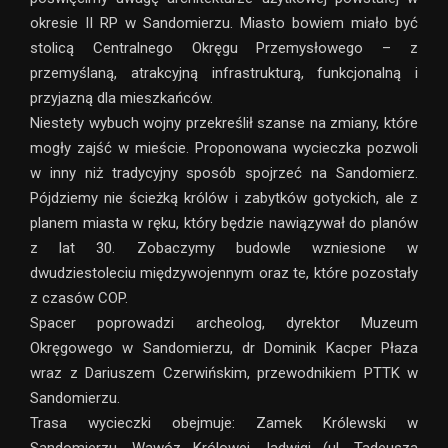
okresie II RP w Sandomierzu. Miasto bowiem miało być
stolicą Centralnego Okręgu Przemysłowego – z
przemyślaną, atrakcyjną infrastrukturą, funkcjonalną i
przyjazną dla mieszkańców.
Niestety wybuch wojny przekreślił szanse na zmiany, które
mogły zajść w mieście. Proponowana wycieczka pozwoli
w inny niż tradycyjny sposób spojrzeć na Sandomierz.
Pójdziemy nie ścieżką królów i zabytków gotyckich, ale z
planem miasta w ręku, który będzie nawiązywał do planów
z lat 30. Zobaczymy budowle wzniesione w
dwudziestoleciu międzywojennym oraz te, które pozostały
z czasów COP.
Spacer poprowadzi archeolog, dyrektor Muzeum
Okręgowego w Sandomierzu, dr Dominik Kacper Płaza
wraz z Dariuszem Czerwińskim, przewodnikiem PTTK w
Sandomierzu.
Trasa wycieczki obejmuje: Zamek Królewski w
Sandomierzu, Wąwóz Królowej Jadwigi (ul. Tadeusza