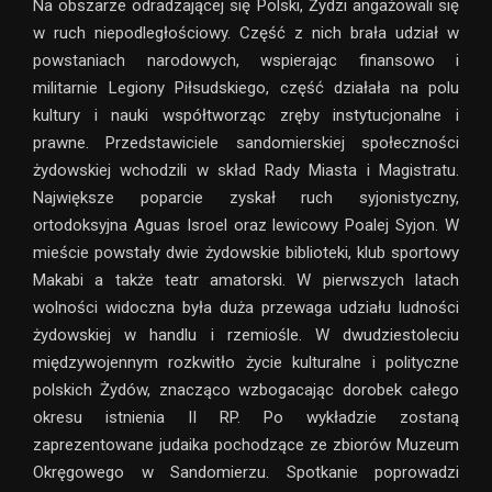
Na obszarze odradzającej się Polski, Żydzi angażowali się
w ruch niepodległościowy. Część z nich brała udział w
powstaniach narodowych, wspierając finansowo i
militarnie Legiony Piłsudskiego, część działała na polu
kultury i nauki współtworząc zręby instytucjonalne i
prawne. Przedstawiciele sandomierskiej społeczności
żydowskiej wchodzili w skład Rady Miasta i Magistratu.
Największe poparcie zyskał ruch syjonistyczny,
ortodoksyjna Aguas Isroel oraz lewicowy Poalej Syjon. W
mieście powstały dwie żydowskie biblioteki, klub sportowy
Makabi a także teatr amatorski. W pierwszych latach
wolności widoczna była duża przewaga udziału ludności
żydowskiej w handlu i rzemiośle. W dwudziestoleciu
międzywojennym rozkwitło życie kulturalne i polityczne
polskich Żydów, znacząco wzbogacając dorobek całego
okresu istnienia II RP. Po wykładzie zostaną
zaprezentowane judaika pochodzące ze zbiorów Muzeum
Okręgowego w Sandomierzu. Spotkanie poprowadzi