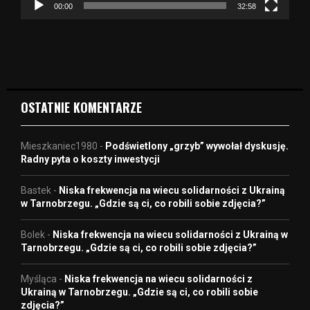
z
00:00
32:58
v
i
d
e
o
OSTATNIE KOMENTARZE
Mieszkaniec1980
-
Podświetlony „grzyb” wywołał dyskusję.
Radny pyta o koszty inwestycji
Bastek
-
Niska frekwencja na wiecu solidarności z Ukrainą
w Tarnobrzegu. „Gdzie są ci, co robili sobie zdjęcia?”
Bolek
-
Niska frekwencja na wiecu solidarności z Ukrainą w
Tarnobrzegu. „Gdzie są ci, co robili sobie zdjęcia?”
Myśląca
-
Niska frekwencja na wiecu solidarności z
Ukrainą w Tarnobrzegu. „Gdzie są ci, co robili sobie
zdjęcia?”