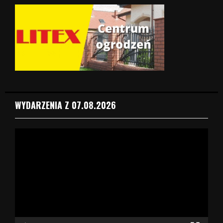
WYDARZENIA Z 07.08.2026
O
d
t
w
a
r
z
a
c