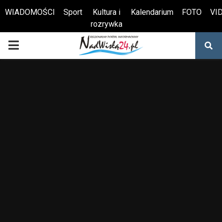
WIADOMOŚCI
Sport
Kultura i
Kalendarium
FOTO
VI
rozrywka
Otwórz pasek narzędzi
PRIMARY
MENU