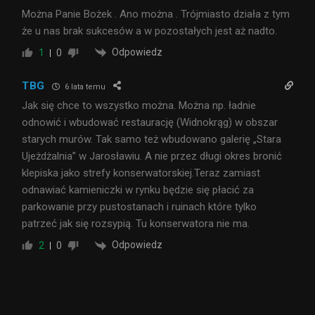
Można Panie Bożek . Ano można . Trójmiasto działa z tym
że u nas brak sukcesów a w pozostałych jest aż nadto.
Odpowiedz
1
0
TBG
6 lata temu
Jak się chce to wszystko można. Można np. ładnie
odnowić i wbudować restaurację (Widnokrąg) w obszar
starych murów. Tak samo też wbudowano galerię „Stara
Ujeżdżalnia” w Jarosławiu. A nie przez długi okres bronić
klepiska jako strefy konserwatorskiej.Teraz zamiast
odnawiać kamieniczki w rynku będzie się płacić za
parkowanie przy pustostanach i ruinach które tylko
patrzeć jak się rozsypią. Tu konserwatora nie ma.
Odpowiedz
2
0