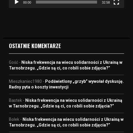
z
00:00
32:58
v
i
d
e
o
OSTATNIE KOMENTARZE
Gość
-
Niska frekwencja na wiecu solidarności z Ukrainą w
Tarnobrzegu. „Gdzie są ci, co robili sobie zdjęcia?”
Mieszkaniec1980
-
Podświetlony „grzyb” wywołał dyskusję.
Radny pyta o koszty inwestycji
Bastek
-
Niska frekwencja na wiecu solidarności z Ukrainą
w Tarnobrzegu. „Gdzie są ci, co robili sobie zdjęcia?”
Bolek
-
Niska frekwencja na wiecu solidarności z Ukrainą w
Tarnobrzegu. „Gdzie są ci, co robili sobie zdjęcia?”