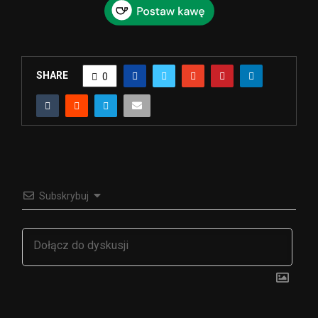
SHARE
0
Subskrybuj