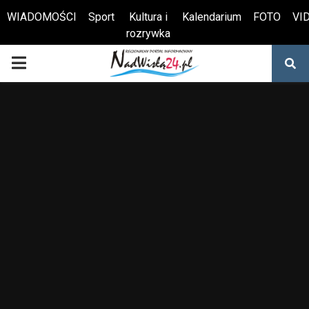
WIADOMOŚCI
Sport
Kultura i
Kalendarium
FOTO
VI
rozrywka
Otwórz pasek narzędzi
PRIMARY
MENU