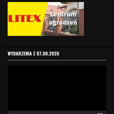
WYDARZENIA Z 07.08.2026
O
d
t
w
a
r
z
a
c