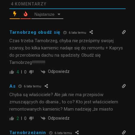
4
KOMENTARZY
Najstarsze
Tarnobrzeg obudź się
6 lata temu
Czas trzeba Tarnobrzeg, chyba nie prześpimy swojej
szansy, bo kilka kamienic nadaje się do remontu + Kaprys
do przerobienia dachu na spadzisty. Obudź się
Tarnobrzeg!!!!!!!!!!!
Odpowiedz
4
0
As
6 lata temu
Chyba są właściciele? Ale jak nie ma przepisów
zmuszających do dbania , to co? Kto jest właścicielem
remontowanych kamienic? Mam nadzieję ,że miasto
Odpowiedz
2
0
Tarnobrzeżanin
6 lata temu