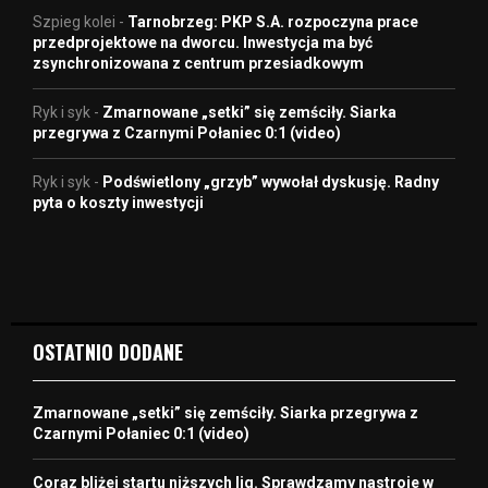
Szpieg kolei
-
Tarnobrzeg: PKP S.A. rozpoczyna prace
przedprojektowe na dworcu. Inwestycja ma być
zsynchronizowana z centrum przesiadkowym
Ryk i syk
-
Zmarnowane „setki” się zemściły. Siarka
przegrywa z Czarnymi Połaniec 0:1 (video)
Ryk i syk
-
Podświetlony „grzyb” wywołał dyskusję. Radny
pyta o koszty inwestycji
OSTATNIO DODANE
Zmarnowane „setki” się zemściły. Siarka przegrywa z
Czarnymi Połaniec 0:1 (video)
Coraz bliżej startu niższych lig. Sprawdzamy nastroje w