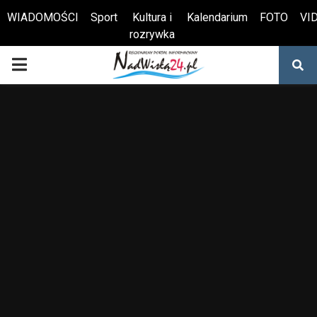
WIADOMOŚCI
Sport
Kultura i
Kalendarium
FOTO
VI
rozrywka
Otwórz pasek narzędzi
PRIMARY
MENU