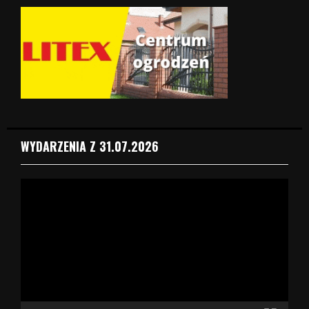
WYDARZENIA Z 31.07.2026
O
d
t
w
a
r
z
a
c