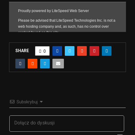
SHARE
0
Subskrybuj