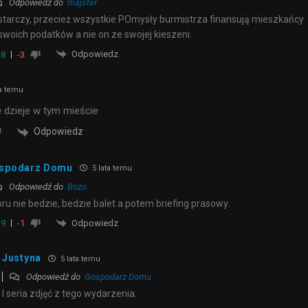
Odpowiedź do
majster
tarczy, przecież wszystkie POmysły burmistrza finansują mieszkańcy
swoich podatków a nie on ze swojej kieszeni.
Odpowiedz
8
-3
ta temu
ę dzieje w tym mieście
Odpowiedz
spodarz Domu
5 lata temu
Odpowiedź do
Bozo
ru nie bedzie, bedzie balet a potem briefing prasowy.
Odpowiedz
9
-1
Justyna
5 lata temu
Odpowiedź do
Gospodarz Domu
I seria zdjęć z tego wydarzenia.