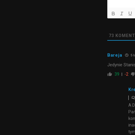
73
KOMENT
Bareja
5 l
Jedynie Stan
39
-2
Kr
A D
Pań
kon
ina
tym