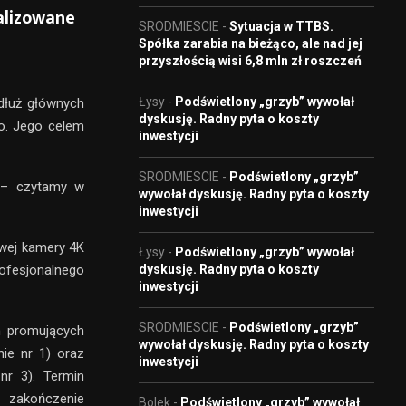
alizowane
SRODMIESCIE
-
Sytuacja w TTBS.
Spółka zarabia na bieżąco, ale nad jej
przyszłością wisi 6,8 mln zł roszczeń
Łysy
-
Podświetlony „grzyb” wywołał
zdłuż głównych
dyskusję. Radny pyta o koszty
go. Jego celem
inwestycji
SRODMIESCIE
-
Podświetlony „grzyb”
– czytamy w
wywołał dyskusję. Radny pyta o koszty
inwestycji
owej kamery 4K
Łysy
-
Podświetlony „grzyb” wywołał
dyskusję. Radny pyta o koszty
ofesjonalnego
inwestycji
SRODMIESCIE
-
Podświetlony „grzyb”
h promujących
wywołał dyskusję. Radny pyta o koszty
nie nr 1) oraz
inwestycji
nr 3). Termin
 zakończenie
Bolek
-
Podświetlony „grzyb” wywołał