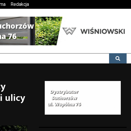
ama
Redakcja
cy
 ulicy