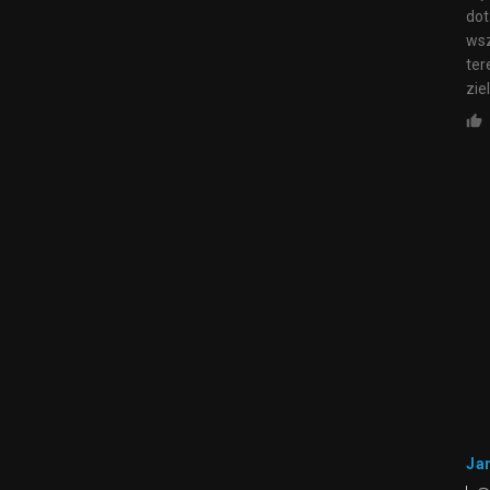
dot
wsz
ter
zie
Ja