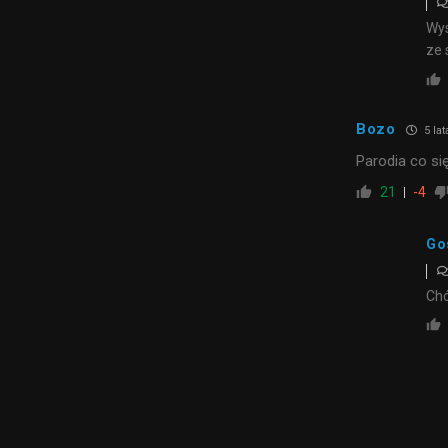
Wys
ze 
Bozo
5 la
Parodia co si
21
-4
Go
Chó