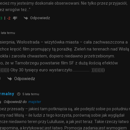
ecież my jesteśmy doskonale obserwowani. Nie tylko przez przyjaciół,
ez wrogów też…”
Odpowiedz
3
-2
 lata temu
sierpnia, Wisłostrada – wizytówka miasta – cała zachwaszczona a
 chce kręcić film promujący tą porażkę. Zieleń na terenach nad Wisłą
kła i zarosła chwastem, dopiero niedawno przetrzebionym.
o, że w Tarnobrzegu powstanie film SF z dużą ilością efektów
))))))) Oby 30 tysięcy euro wystarczyło……………….. :)))))))))
Odpowiedz
rmalny
5 lata temu
Odpowiedź do
majster
bez przesady – jakieś tam potknięcia są, ale podejdź sobie po południu 
eny nad Wisłą – ile ludzi z tego korzysta, porównaj sobie jak wyglądał
zcze niedawno teren przy Lulullusie, a jak jest teraz. Takie rzeczy łatwo
 zapomina, a krytykować jest łatwo. Promocja zadania jest wymogiem