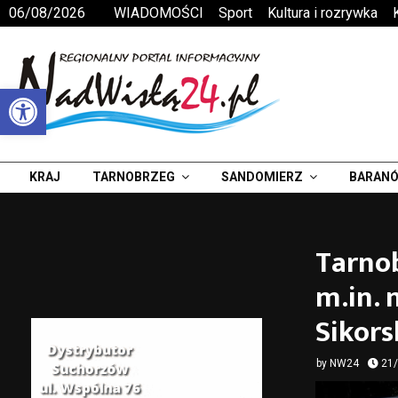
06/08/2026
WIADOMOŚCI
Sport
Kultura i rozrywka
Otwórz pasek narzędzi
KRAJ
TARNOBRZEG
SANDOMIERZ
BARANÓ
Tarno
m.in. 
Sikors
by
NW24
21