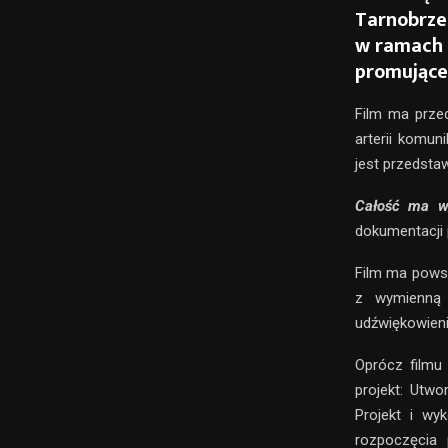
Tarnobrze
w ramach 
promujące
Film ma przed
arterii komun
jest przedsta
Całość ma wy
dokumentacji 
Film ma powst
z wymienną o
udźwiękowieni
Oprócz filmu
projekt: Utwo
Projekt i wy
rozpoczęcia