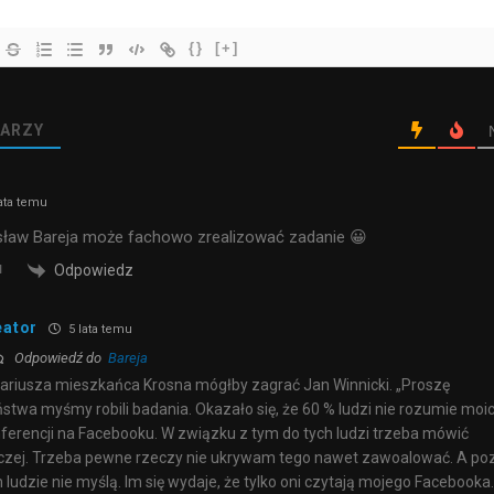
{}
[+]
ARZY
ata temu
isław Bareja może fachowo zrealizować zadanie 😀
Odpowiedz
eator
5 lata temu
Odpowiedź do
Bareja
ariusza mieszkańca Krosna mógłby zagrać Jan Winnicki. „Proszę
stwa myśmy robili badania. Okazało się, że 60 % ludzi nie rozumie moi
ferencji na Facebooku. W związku z tym do tych ludzi trzeba mówić
czej. Trzeba pewne rzeczy nie ukrywam tego nawet zawoalować. A po
 ludzie nie myślą. Im się wydaje, że tylko oni czytają mojego Facebooka.