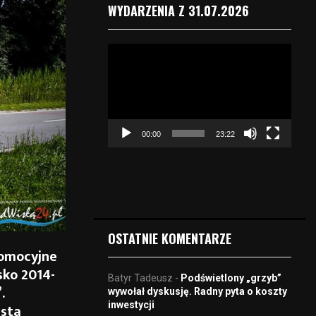
WYDARZENIA Z 31.07.2026
O
d
t
w
a
r
00:00
23:22
z
a
c
z
v
i
d
OSTATNIE KOMENTARZE
e
romocyjne
o
sko 2014-
Batyr Tadeusz
-
Podświetlony „grzyb”
.
wywołał dyskusję. Radny pyta o koszty
inwestycji
asta