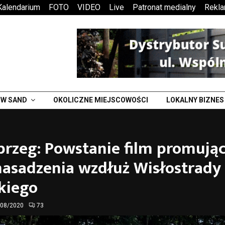
Kalendarium
FOTO
VIDEO
Live
Patronat medialny
Rekl
W SAND
OKOLICZNE MIEJSCOWOŚCI
LOKALNY BIZNES
brzeg: Powstanie film promują
nasadzenia wzdłuż Wisłostrady i
kiego
/08/2020
73