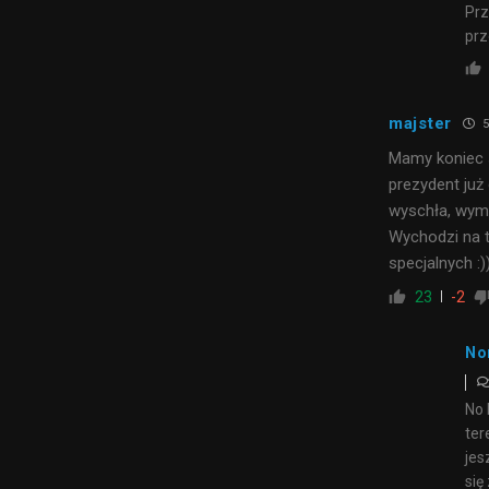
Prz
prz
majster
5
Mamy koniec 
prezydent już
wyschła, wymo
Wychodzi na t
specjalnych :)
23
-2
No
No 
ter
jes
się