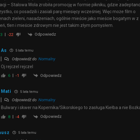
acji – Stalowa Wola zrobiła promocję w formie pikniku, gdzie zadeptan
ystko, co posadzili i zasiali parę miesięcy wcześniej. Więc może film o
enach zieleni, nasadzeniach, ogólnie mieście jako mieście bogatym w z
leń, tlen i mieście zdrowym nie jest takim złym pomysłem.
Odpowiedz
3
-22
As
5 lata temu
Odpowiedź do
Normalny
Oj rejczel rejczel
Odpowiedz
6
-1
Mati
5 lata temu
Odpowiedź do
Normalny
Bulwary i skwer na Kopernika/Sikorskiego to zasługa Kiełba a nie Bożk
Odpowiedz
8
-4
nusz
5 lata temu