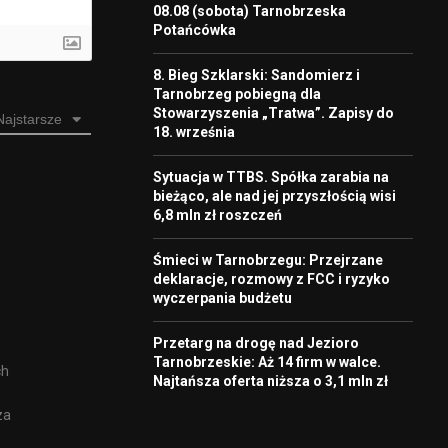
08.08 (sobota) Tarnobrzeska
Potańcówka
8. Bieg Szklarski: Sandomierz i
Tarnobrzeg pobiegną dla
Stowarzyszenia „Tratwa”. Zapisy do
Najstarsze
18. września
Sytuacja w TTBS. Spółka zarabia na
bieżąco, ale nad jej przyszłością wisi
6,8 mln zł roszczeń
Śmieci w Tarnobrzegu: Przejrzane
deklaracje, rozmowy z FCC i ryzyko
wyczerpania budżetu
Przetarg na drogę nad Jezioro
Tarnobrzeskie: Aż 14 firm w walce.
ch
Najtańsza oferta niższa o 3,1 mln zł
za