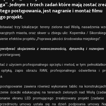
ga”. Jednym z trzech zadań które mają zostać zre
tego postępowania, jest nagranie i montaż filmu
go projekt.
stawiać trzy lokalizacje: tereny zielone nad Wisłą, nasadzenia w
ikacyjnych miasta, oraz skwer u zbiegu ulic: Kopernika / Sikorskie
wienie efektów projektu „Poprawa jakości środowiska miejskiego”.
woływać skojarzenia z nowoczesnością, dynamiką i rozwojem
przetargowej.
ać z użyciem profesjonalnego sprzętu i metod, w tym: pełnoklatk
ptyką, zapis obrazu RAW, profesjonalnego oświetlenia i pr
a.
 postępowanie zawiera również wykonanie tablic na konstrukcjac
rzenie ścieżki edukacyjnej na terenach zielonych nad Wisłą (zada
konanie ekranu LED promującego zrealizowany projekt (zadanie 
 przedmiotu umowy ustala się na dzień podpisania umowy. Na