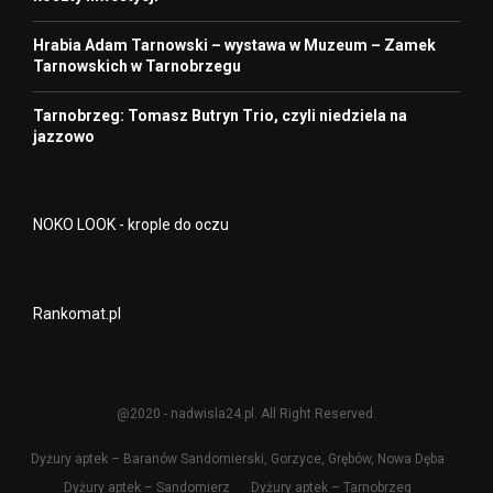
Hrabia Adam Tarnowski – wystawa w Muzeum – Zamek
Tarnowskich w Tarnobrzegu
Tarnobrzeg: Tomasz Butryn Trio, czyli niedziela na
jazzowo
NOKO LOOK - krople do oczu
Rankomat.pl
@2020 - nadwisla24.pl. All Right Reserved.
Dyżury aptek – Baranów Sandomierski, Gorzyce, Grębów, Nowa Dęba
Dyżury aptek – Sandomierz
Dyżury aptek – Tarnobrzeg