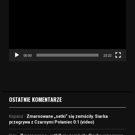
d
t
w
a
r
z
a
c
z
00:00
23:22
v
i
d
e
o
OSTATNIE KOMENTARZE
Kopacz
-
Zmarnowane „setki” się zemściły. Siarka
przegrywa z Czarnymi Połaniec 0:1 (video)