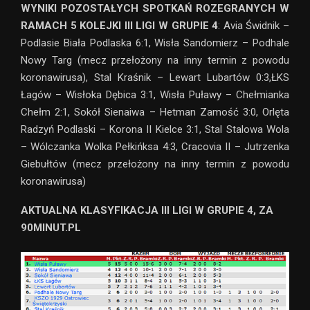
WYNIKI POZOSTAŁYCH SPOTKAŃ ROZEGRANYCH W
RAMACH 5 KOLEJKI III LIGI W GRUPIE 4
: Avia Świdnik –
Podlasie Biała Podlaska 6:1, Wisła Sandomierz – Podhale
Nowy Targ (mecz przełożony na inny termin z powodu
koronawirusa), Stal Kraśnik – Lewart Lubartów 0:3,ŁKS
Łagów – Wisłoka Dębica 3:1, Wisła Puławy – Chełmianka
Chełm 2:1, Sokół Sienaiwa – Hetman Zamość 3:0, Orlęta
Radzyń Podlaski – Korona II Kielce 3:1, Stal Stalowa Wola
– Wólczanka Wolka Pełkińksa 4:3, Cracovia II – Jutrzenka
Giebułtów (mecz przełożony na inny termin z powodu
koronawirusa)
AKTUALNA KLASYFIKACJA III LIGI W GRUPIE 4, ZA
90MINUT.PL