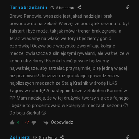
Tarnobrzeżanin
5 lata temu
Brawo Panowie, wreszcie jest jakaś nadzieja i brak
powodów do narzekań! Wierzę, że początek sezonu to był
falstart i być może, tak jak mówił trener, brak zgrania, a
teraz wracamy na właściwe tory i będziemy gonić
czołówkę! Oczywiście wszystko zweryfikują kolejne
mecze, zwłaszcza z silniejszymi rywalami, ale ważne, że w
końcu strzelamy! Bramki tracić pewnie będziemy,
najważniejsze, aby strzelać przynajmniej o tę jedną więcej
niż przeciwnik! Jeszcze raz gratulacje i powodzenia w
najbliższych meczach ze Stalą Kraśnik w środę i ŁKS
Łagów w sobotę! A następnie także z Sokołem Kamień w
PP. Mam nadzieję, że w tej drużynie tworzy się coś fajnego
i będzie to procentowało w kolejnych meczach sezonu 🙂
Do boju Siarka! 🙂
Odpowiedz
4
-2
Żołnierz
5 lata temu