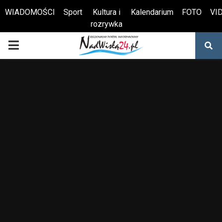
WIADOMOŚCI
Sport
Kultura i
Kalendarium
FOTO
VI
rozrywka
Otwórz pasek narzędzi
PRIMARY
MENU