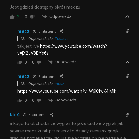
Jest gdzieś dostępny skrót meczu
Odpowiedz
2
0
mecz
5 lata temu
Odpowiedź do
Żołnierz
tak jest live
https://www.youtube.com/watch?
v=jX2JV8BYe6s
Odpowiedz
0
0
mecz
5 lata temu
Odpowiedź do
mecz
https://www.youtube.com/watch?v=W6K4wK4lMlk
Odpowiedz
0
0
ktoś
5 lata temu
a kogo to obchodzi że wygrali to jakis cud ze wygrali jak
pewnie mecz kupili przeciesz to dziady cieniasy gnojki
grac nie potrafia i tak nic juz nie wygraja on nie nadaja sie