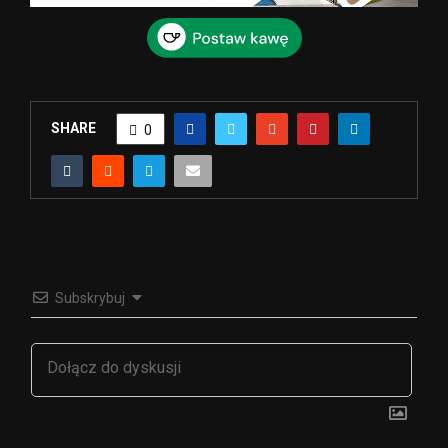
SHARE
0
Subskrybuj