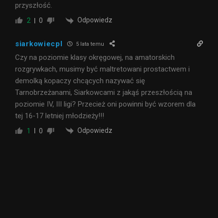
przyszłość.
Odpowiedz
2
0
siarkowiecpl
5 lata temu
Czy na poziomie klasy okręgowej, na amatorskich
rozgrywkach, musimy być maltretowani prostactwem i
demolką kopaczy chcących nazywać się
Tarnobrzeżanami, Siarkowcami z jakąś przeszłością na
poziomie IV, III ligi? Przecież oni powinni być wzorem dla
tej 16-17 letniej młodzieży!!!
Odpowiedz
1
0