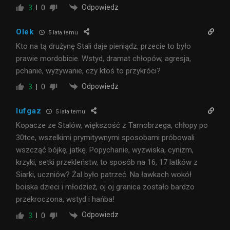
Odpowiedz
3
0
Olek
5 lata temu
Kto na tą drużynę Stali daje pieniądz, przecie to było
prawie mordobicie. Wstyd, dramat chłopów, agresja,
pchanie, wyzywanie, czy ktoś to przykróci?
Odpowiedz
3
0
lufgaz
5 lata temu
Kopacze ze Stalów, większość z Tarnobrzega, chłopy po
30tce, wszelkimi prymitywnymi sposobami próbowali
wszcząć bójkę, jatkę. Popychanie, wyzwiska, cynizm,
krzyki, setki przekleństw, to sposób na 16, 17 latków z
Siarki, uczniów? Żal było patrzeć. Na ławkach wokół
boiska dzieci i młodzież, oj oj granica zostało bardzo
przekroczona, wstyd i hańba!
Odpowiedz
3
0