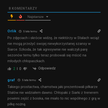
8
KOMENTARZY
Najstarsze
Orlik
5 lata temu
Po zdjęciach i skrócie widzę, że niektórzy w Stalach wciąż
nie mogą przeżyć swojej niewykorzystanej szansy w
Siarce. Szkoda, że tak agresywnie nie walczyli parę
sezonów temu tylko teraz probowali się mścić na
młodych chłopaszkach.
Odpowiedz
2
0
graf
5 lata temu
Takiego prostactwa, chamstwa jaki prezentowali piłkarze
Stalów nie widziałem dawno. Chłopaki z Siarki z trenerem
powinni zejść z boiska, nie miało to nic wspólnego z grą w
piłkę nożną.