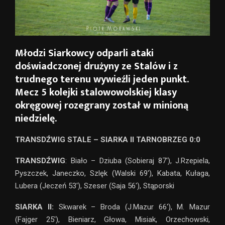
Młodzi Siarkowcy odparli ataki
doświadczonej drużyny ze Stalów i z
trudnego terenu wywieźli jeden punkt.
Mecz 5 kolejki stalowowolskiej klasy
okręgowej rozegrany został w minioną
niedzielę.
TRANSDŹWIG STALE – SIARKA II TARNOBRZEG 0:0
TRANSDŹWIG
: Biało – Dziuba (Sobieraj 87′), J.Rzepiela,
Pyszczek, Janeczko, Szlęk (Walski 69′), Kabata, Kułaga,
Lubera (Jeczeń 53′), Szeser (Saja 56′), Stąporski
SIARKA II:
Skwarek – Broda (J.Mazur 66′), M. Mazur
(Fajger 25′), Bieniarz, Głowa, Misiak, Orzechowski,