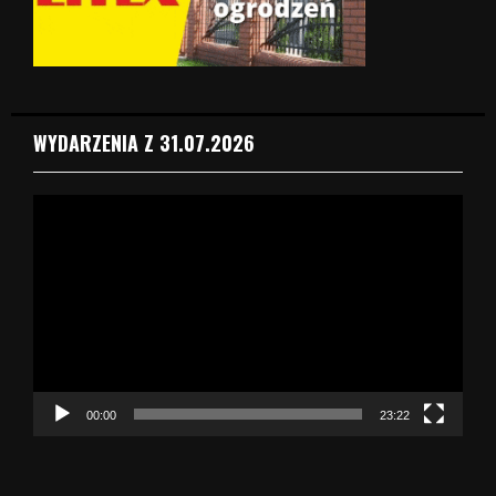
WYDARZENIA Z 31.07.2026
O
d
t
w
a
r
z
a
c
z
00:00
23:22
v
i
d