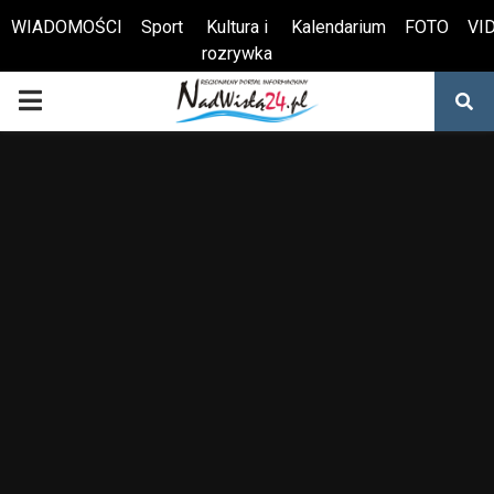
WIADOMOŚCI
Sport
Kultura i
Kalendarium
FOTO
VI
rozrywka
Otwórz pasek narzędzi
PRIMARY
MENU