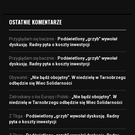
e
o
OSTATNIE KOMENTARZE
Przyglądam się bacznie
-
Podświetlony „grzyb” wywołał
dyskusję. Radny pyta o koszty inwestycji
Przyglądam się bacznie
-
Podświetlony „grzyb” wywołał
dyskusję. Radny pyta o koszty inwestycji
Obywatel
-
„Nie bądź obojętny”. W niedzielę w Tarnobrzegu
odbędzie się Wiec Solidarności
Zatroskany o los Europy i Polski
-
„Nie bądź obojętny”. W
niedzielę w Tarnobrzegu odbędzie się Wiec Solidarności
Z Tbga
-
Podświetlony „grzyb” wywołał dyskusję. Radny
pyta o koszty inwestycji