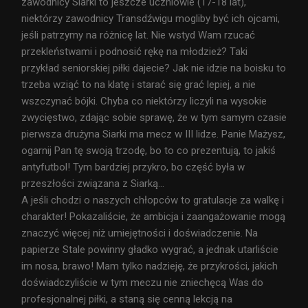
zawodnicy Siarki to jeszcze uczniowie (17-18 lat),
niektórzy zawodnicy Transdźwigu mogliby być ich ojcami,
jeśli patrzymy na różnicę lat. Nie wstyd Wam rzucać
przekleństwami i podnosić rękę na młodzież? Taki
przykład seniorskiej piłki dajecie? Jak nie idzie na boisku to
trzeba wziąć to na klatę i starać się grać lepiej, a nie
wszczynać bójki. Chyba co niektórzy liczyli na wysokie
zwycięstwo, zdając sobie sprawę, że w tym samym czasie
pierwsza drużyna Siarki ma mecz w III lidze. Panie Mażysz,
ogarnij Pan tę swoją trzodę, bo to co prezentują, to jakiś
antyfutbol! Tym bardziej przykro, bo część była w
przeszłości związana z Siarką…
A jeśli chodzi o naszych chłopców to gratulacje za walkę i
charakter! Pokazaliście, że ambicja i zaangażowanie mogą
znaczyć więcej niż umiejętności i doświadczenie. Na
papierze Stale powinny gładko wygrać, a jednak utarliście
im nosa, brawo! Mam tylko nadzieję, że przykrości, jakich
doświadczyliście w tym meczu nie zniechęcą Was do
profesjonalnej piłki, a staną się cenną lekcją na