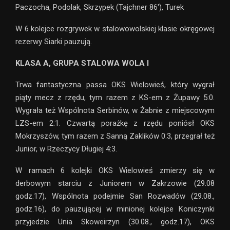
Paczocha, Podolak, Skrzypek (Tajchner 86′), Turek
W 6 kolejce rozgrywek w stalowowolskiej klasie okręgowej
rezerwy Siarki pauzują.
KLASA A, GRUPA STALOWA WOLA I
Trwa fantastyczna passa OKS Wielowieś, który wygrał
piąty mecz z rzędu, tym razem z KS-em z Żupawy 5:0.
Wygrała też Wspólnota Serbinów, w Żabnie z miejscowym
LZS-em 2:1. Czwartą porażkę z rzędu poniósł OKS
Mokrzyszów, tym razem z Sanną Zaklików 0:3, przegrał też
Junior, w Rzeczycy Długiej 4:3.
W ramach 6 kolejki OKS Wielowieś zmierzy się w
derbowym starciu z Juniorem w Zakrzowie (29.08
godz.17), Wspólnota podejmie San Rozwadów (29.08.,
godz.16), do pauzującej w minionej kolejce Koniczynki
przyjedzie Unia Skoweirzyn (30.08., godz.17), OKS