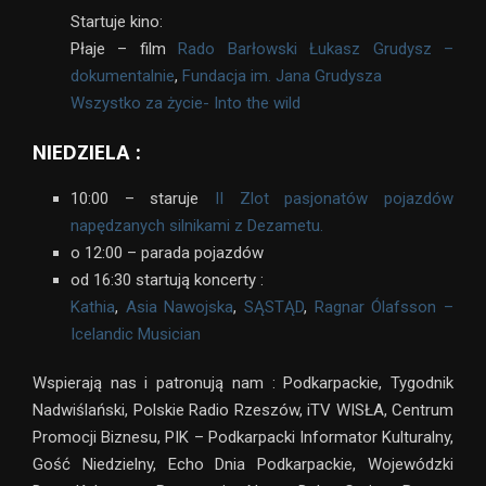
Startuje kino:
Płaje – film
Rado Barłowski
Łukasz Grudysz –
dokumentalnie
,
Fundacja im. Jana Grudysza
Wszystko za życie- Into the wild
NIEDZIELA :
10:00 – staruje
II Zlot pasjonatów pojazdów
napędzanych silnikami z Dezametu.
o 12:00 – parada pojazdów
od 16:30 startują koncerty :
Kathia
,
Asia Nawojska
,
SĄSTĄD
,
Ragnar Ólafsson –
Icelandic Musician
Wspierają nas i patronują nam : Podkarpackie, Tygodnik
Nadwiślański, Polskie Radio Rzeszów, iTV WISŁA, Centrum
Promocji Biznesu, PIK – Podkarpacki Informator Kulturalny,
Gość Niedzielny, Echo Dnia Podkarpackie, Wojewódzki