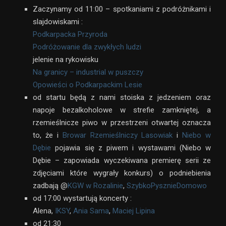
Zaczynamy od 11:00 – spotkaniami z podróżnikami i
slajdowiskami :
Podkarpacka Przyroda
Podróżowanie dla zwykłych ludzi
jelenie na rykowisku
Na granicy – industrial w puszczy
Opowieści o Podkarpackim Lesie
od startu będą z nami stoiska z jedzeniem oraz
napoje bezalkoholowe w strefie zamkniętej, a
rzemieślnicze piwo w przestrzeni otwartej oznacza
to, że i
Browar Rzemieślniczy Lasowiak
i
Niebo w
Dębie
pojawia się z piwem i wystawami (Niebo w
Dębie – zapowiada wyczekiwana premierę serii ze
zdjęciami które wygrały konkurs) o podniebienia
zadbają @
KGW w Rozalinie
,
SzybkoPysznieDomowo
od 17:00 wystartują koncerty :
Alena,
IKSY
,
Ania Sama
,
Maciej Lipina
od 21:30