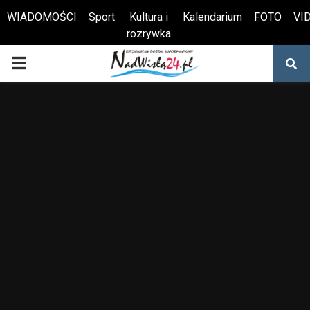
WIADOMOŚCI
Sport
Kultura i
Kalendarium
FOTO
VI
rozrywka
Otwórz pasek narzędzi
PRIMARY
MENU