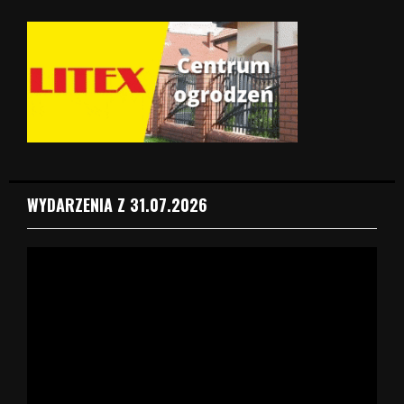
WYDARZENIA Z 31.07.2026
O
d
t
w
a
r
z
a