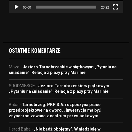
c
z
00:00
23:22
v
i
d
e
o
OSTATNIE KOMENTARZE
Mozo
-
Jezioro Tarnobrzeskie w piątkowym „Pytaniu na
śniadanie”. Relacja z plaży przy Marinie
SRODMIESCIE
-
Jezioro Tarnobrzeskie w piątkowym
„Pytaniu na śniadanie”. Relacja z plaży przy Marinie
Baba
-
Tarnobrzeg: PKP S.A. rozpoczyna prace
przedprojektowe na dworcu. Inwestycja ma być
zsynchronizowana z centrum przesiadkowym
Herod Baba
-
„Nie bądź obojętny”. W niedzielę w