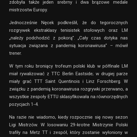
zdobyła także jeden srebrny i dwa brązowe medale
mistrzostw Europy.
Jednocześnie Nęcek podkreślił, że do tegorocznych
rozgrywek ekstraklasy tenisistek stołowych oraz LM
„należy podchodzić z pokorą”. „Cały czas dotyka nas
sytuacja związana z pandemią koronawirusa” – mówił
trener.
W tym roku broniący trofeum polski klub w półfinale LM
miał rywalizować z TTC Berlin Eastside; w drugiej parze
miały grać TTT Saint Quentinois i Linz Forschberg. W
związku z pandemią koronawirusa rozgrywki przerwano, a
wszystkie zespoły ETTU sklasyfikowała na równorzędnych
pozycjach 1-4.
Na razie nie wiadomo, kiedy rozpocznie się nowy sezon
Ligi Mistrzów. W losowaniu 29-krotne Mistrzynie Polski
trafiły na Metz TT i zespół, który zostanie wyłoniony w