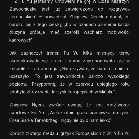
– Z Fu Yu jesteśmy umówieni na grę w Lidze Mistrzyń.
Zawodniczka jest już zatwierdzona do rozgrywek
europejskich” – powiedział Zbigniew Nęcek i dodał, że
bardzo się z tego cieszy, „bo w czasach pandemii każda
drużyna próbuje mieć szeroki wachlarz możliwości
kadrowych”.
Jak zaznaczył trener, Fu Yu kilka miesięcy temu
skontaktowała się z nim i sama zaproponowała grę w
zespole z Tarnobrzegu. „Nie ukrywam, że bardzo mnie to
ucieszyło. To jest zawodniczka bardzo wysokiego
poziomu. Przypomnę, że w czerwcu ubiegłego roku
zdobyła złoty medal Igrzysk Europejskich w Mińsku”.
Zbigniew Nęcek zwrócił uwagę, że zna możliwości
sportowe Fu Yu. „Wielokrotnie grała przeciwko drużynie
Enea Siarka Tarnobrzeg i nigdy nie było nam lekko”.
Oprócz złotego medalu Igrzysk Europejskich z 2019 Fu Yu