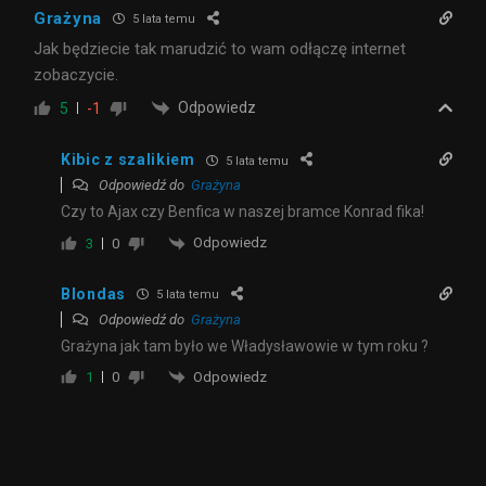
Grażyna
5 lata temu
Jak będziecie tak marudzić to wam odłączę internet
zobaczycie.
Odpowiedz
5
-1
Kibic z szalikiem
5 lata temu
Odpowiedź do
Grażyna
Czy to Ajax czy Benfica w naszej bramce Konrad fika!
Odpowiedz
3
0
Blondas
5 lata temu
Odpowiedź do
Grażyna
Grażyna jak tam było we Władysławowie w tym roku ?
Odpowiedz
1
0