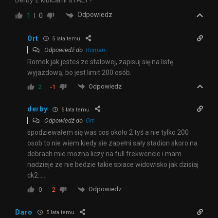
Derby z kibicami sTALI ?
Odpowiedz
1
0
Ort
5 lata temu
Odpowiedź do
Roman
Romek jak jesteś ze stalowej, zapisuj się na listę
wyjazdową, bo jest limit 200 osób.
Odpowiedz
2
-1
derby
5 lata temu
Odpowiedź do
Ort
spodziewałem się was cos około 2 tyś a nie tylko 200
osob to nie wiem kiedy sie zapełni sały stadion skoro na
debrach mie mozna liczy na full frekwencie i mam
nadzieje ze nie bedzie takie spiace widowisko jak dzisiaj
ck2…..
Odpowiedz
0
-2
Daro
5 lata temu