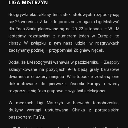
LIGA MISTRZYŃ
Rozgrywki ekstraklasy tenisistek stołowych rozpoczynają
się 26 września. Z kolei tegoroczne zmagania Ligi Mistrzyń
dla Enea Siarki planowane są na 20-22 listopada. – W LM
jesteśmy rozstawieni z numerem jeden w Europie; to
cieszy. W związku z tym nasz udział w rozgrywkach
zaczynamy później – przypomniał Zbigniew Nęcek.
Dodał, że LM rozgrywki wznawia w październiku. – Zespoły
sklasyfikowane na pozycjach 9-16 będą grały barażowe
dwumecze o cztery miejsca. W listopadzie zostaną one
dokooptowane do pierwszej ósemki Europy i wtedy
rozpocznie się faza grupowa – wyjaśnił selekcjoner.
W meczach Ligi Mistrzyń w barwach tarnobrzeskiej
drużyny wystąpi utytułowana Chinka z portugalskim
paszportem, Fu Yu.