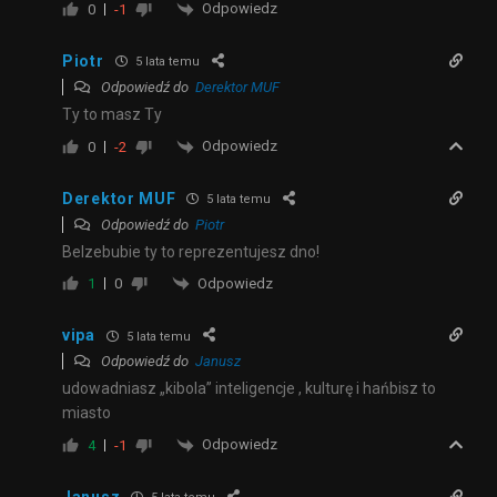
Odpowiedz
0
-1
Piotr
5 lata temu
Odpowiedź do
Derektor MUF
Ty to masz Ty
Odpowiedz
0
-2
Derektor MUF
5 lata temu
Odpowiedź do
Piotr
Belzebubie ty to reprezentujesz dno!
Odpowiedz
1
0
vipa
5 lata temu
Odpowiedź do
Janusz
udowadniasz „kibola” inteligencje , kulturę i hańbisz to
miasto
Odpowiedz
4
-1
Janusz