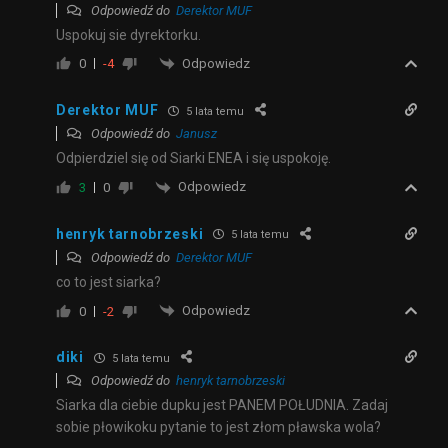
Odpowiedź do
Derektor MUF
Uspokuj sie dyrektorku.
Odpowiedz
0
-4
Derektor MUF
5 lata temu
Odpowiedź do
Janusz
Odpierdziel się od Siarki ENEA i się uspokoję.
Odpowiedz
3
0
henryk tarnobrzeski
5 lata temu
Odpowiedź do
Derektor MUF
co to jest siarka?
Odpowiedz
0
-2
diki
5 lata temu
Odpowiedź do
henryk tarnobrzeski
Siarka dla ciebie dupku jest PANEM POŁUDNIA. Zadaj
sobie płowikoku pytanie to jest złom pławska wola?