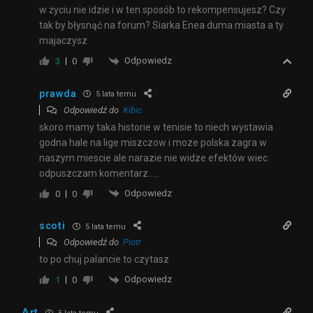
w życiu nie idzie i w ten sposób to rekompensujesz? Czy
tak by błysnąć na forum? Siarka Enea duma miasta a ty
majaczysz
Odpowiedz
3
0
prawda
5 lata temu
Odpowiedź do
Kibic
skoro mamy taka historie w tenisie to niech wystawia
godna hale na lige miszczow i moze polska zagra w
naszym miescie ale narazie nie widze efektów wiec
odpuszczam komentarz…..
Odpowiedz
0
0
scoti
5 lata temu
Odpowiedź do
Piotr
to po chuj palancie to czytasz
Odpowiedz
1
0
Art