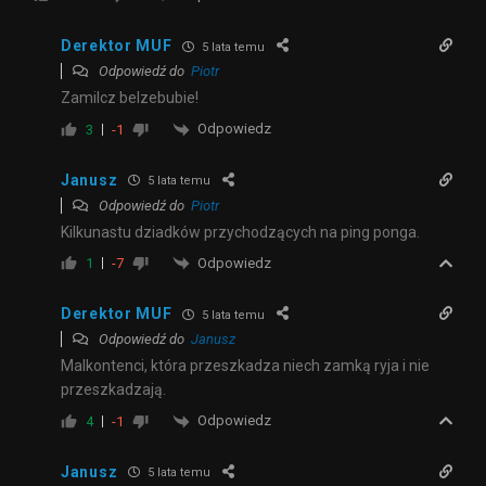
Derektor MUF
5 lata temu
Odpowiedź do
Piotr
Zamilcz belzebubie!
Odpowiedz
3
-1
Janusz
5 lata temu
Odpowiedź do
Piotr
Kilkunastu dziadków przychodzących na ping ponga.
Odpowiedz
1
-7
Derektor MUF
5 lata temu
Odpowiedź do
Janusz
Malkontenci, która przeszkadza niech zamką ryja i nie
przeszkadzają.
Odpowiedz
4
-1
Janusz
5 lata temu