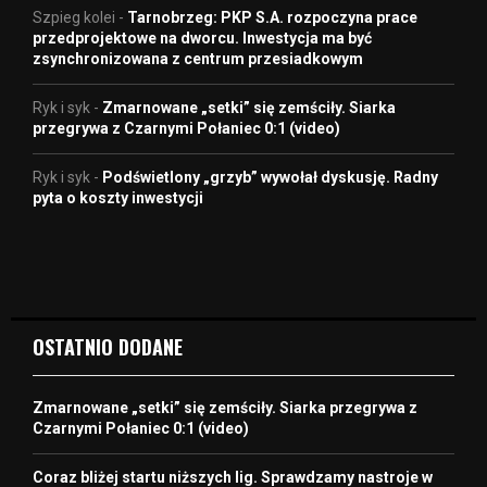
Szpieg kolei
-
Tarnobrzeg: PKP S.A. rozpoczyna prace
przedprojektowe na dworcu. Inwestycja ma być
zsynchronizowana z centrum przesiadkowym
Ryk i syk
-
Zmarnowane „setki” się zemściły. Siarka
przegrywa z Czarnymi Połaniec 0:1 (video)
Ryk i syk
-
Podświetlony „grzyb” wywołał dyskusję. Radny
pyta o koszty inwestycji
OSTATNIO DODANE
Zmarnowane „setki” się zemściły. Siarka przegrywa z
Czarnymi Połaniec 0:1 (video)
Coraz bliżej startu niższych lig. Sprawdzamy nastroje w