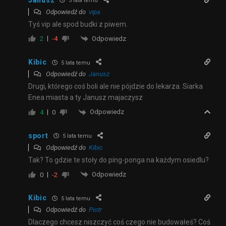
5 lata temu
Odpowiedź do
vipa
Tyś vip ale spod budki z piwem.
Odpowiedz
2
-4
Kibic
5 lata temu
Odpowiedź do
Janusz
Drugi, którego coś boli ale nie pójdzie do lekarza. Siarka
Enea miasta a ty Janusz majaczysz
Odpowiedz
4
0
sport
5 lata temu
Odpowiedź do
Kibic
Tak? To gdzie te stoły do ping-ponga na każdym osiedlu?
Odpowiedz
0
-2
Kibic
5 lata temu
Odpowiedź do
Piotr
Dlaczego chcesz niszczyć coś czego nie budowałeś? Coś