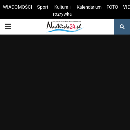
WIADOMOŚCI
Sport
Kultura i
Kalendarium
FOTO
VI
rozrywka
Otwórz pasek narzędzi
PRIMARY
MENU