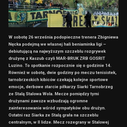
W sobotę 26 września podopieczne trenera Zbigniewa
Nęcka podejmą we własnej hali beniaminka ligi –
debiutującą na najwyższym szczeblu rozgrywek
drużynę z Kaszub czyli MAR-BRUK ZRB GOSRIT
Luzino. To spotkanie rozpocznie się o godzinie 14.
Również w sobotę, dwie godziny po meczu tenisistek,
tarnobrzeskich kibiców czekają kolejne sportowe
emocje, derbowe starcie piłkarzy Siarki Tarnobrzeg
ze Stalą Stalowa Wola. Mecze pomiędzy tymi
drużynami zawsze wzbudzają ogromne
zainteresowanie wśród sympatyków obu drużyn.
Ostatni raz Siarka ze Stalą grała na szczeblu
centralnym, w II lidze. Mecz rozegrany w Stalowej