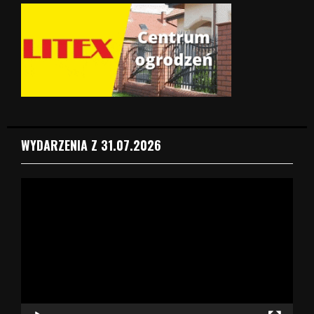
WYDARZENIA Z 31.07.2026
O
d
t
w
a
r
z
a
c