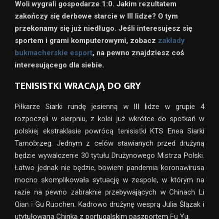
Woli wygrali gospodarze 1:0. Jakim rezultatem
zakończy się derbowe starcie w III lidze? O tym
przekonamy się już niedługo. Jeśli interesujesz się
sportem i grami komputerowymi, zobacz
zakłady
bukmacherskie esport
, na pewno znajdziesz coś
interesującego dla siebie.
TENISISTKI WRACAJĄ DO GRY
Piłkarze Siarki rundę jesienną w III lidze w grupie 4
rozpoczęli w sierpniu, z kolei już wkrótce do spotkań w
polskiej ekstraklasie powrócą tenisistki KTS Enea Siarki
Tarnobrzeg. Jednym z celów stawianych przed drużyną
będzie wywalczenie 30 tytułu Drużynowego Mistrza Polski.
Łatwo jednak nie będzie, bowiem pandemia koronawirusa
mocno skomplikowała sytuację w zespole, w którym na
razie na pewno zabraknie przebywających w Chinach Li
Qian i Gu Ruochen. Kadrowo drużynę wesprą Julia Ślązak i
utytułowana Chinka z portugalskim paszportem Fu Yu.