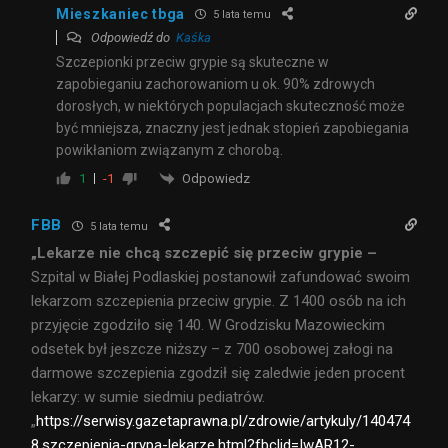
Mieszkaniec tbga
5 lata temu
Odpowiedź do
Kaśka
Szczepionki przeciw grypie są skuteczne w
zapobieganiu zachorowaniom u ok. 90% zdrowych
dorosłych, w niektórych populacjach skuteczność może
być mniejsza, znaczny jest jednak stopień zapobiegania
powikłaniom związanym z chorobą.
Odpowiedz
1
-1
FBB
5 lata temu
„Lekarze nie chcą szczepić się przeciw grypie –
Szpital w Białej Podlaskiej postanowił zafundować swoim
lekarzom szczepienia przeciw grypie. Z 1400 osób na ich
przyjęcie zgodziło się 140. W Grodzisku Mazowieckim
odsetek był jeszcze niższy – z 700 osobowej załogi na
darmowe szczepienia zgodził się zaledwie jeden procent
lekarzy: w sumie siedmiu pediatrów.
„
https://serwisy.gazetaprawna.pl/zdrowie/artykuly/140474
8,szczepienia-grypa-lekarze.html?fbclid=IwAR12-