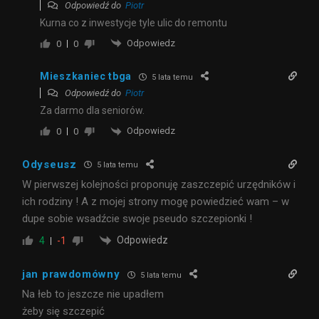
Odpowiedź do
Piotr
Kurna co z inwestycje tyle ulic do remontu
Odpowiedz
0
0
Mieszkaniec tbga
5 lata temu
Odpowiedź do
Piotr
Za darmo dla seniorów.
Odpowiedz
0
0
Odyseusz
5 lata temu
W pierwszej kolejności proponuję zaszczepić urzędników i
ich rodziny ! A z mojej strony mogę powiedzieć wam – w
dupe sobie wsadźcie swoje pseudo szczepionki !
Odpowiedz
4
-1
jan prawdomówny
5 lata temu
Na łeb to jeszcze nie upadłem
żeby się szczepić