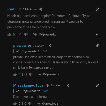
Piotr
5 lata temu
Niech się sami zaszczepią!! Darmowe! Ciekawe Tylko
głupcom można takie brednie nagrać Przecież to
pieniądze z naszych podatków
Odpowiedz
5
-1
prawda
5 lata temu
Odpowiedź do
Piotr
proste i logiczne skoro niedziałaja to wiadomo o co
chodzi o kase a biznes musi sie krencic tylko który bo jest
ich kilka w tej dziedzinie……
Odpowiedz
1
-1
Mieszkaniec tbga
5 lata temu
Odpowiedź do
Piotr
Darmowe dla seniorów.
Odpowiedz
0
0