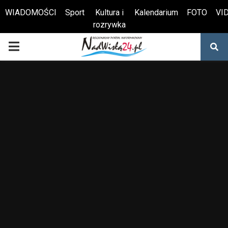
WIADOMOŚCI
Sport
Kultura i
Kalendarium
FOTO
VI
rozrywka
Otwórz pasek narzędzi
PRIMARY
MENU