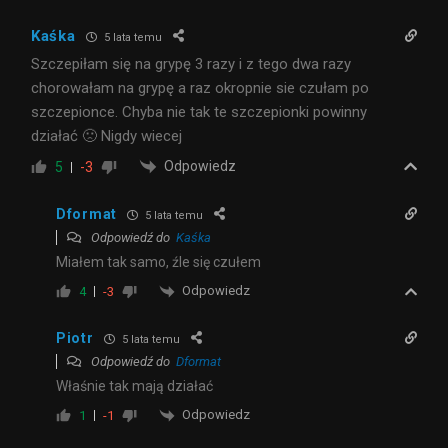
Kaśka
5 lata temu
Szczepiłam się na grypę 3 razy i z tego dwa razy
chorowałam na grypę a raz okropnie sie czułam po
szczepionce. Chyba nie tak te szczepionki powinny
działać 🙁 Nigdy wiecej
Odpowiedz
5
-3
Dformat
5 lata temu
Odpowiedź do
Kaśka
Miałem tak samo, źle się czułem
Odpowiedz
4
-3
Piotr
5 lata temu
Odpowiedź do
Dformat
Właśnie tak mają działać
Odpowiedz
1
-1