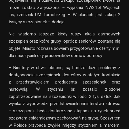
pojawienia się możliwości zakupu szczepionek, kwota ta
może zostać zwiększona – wyjaśnia NW24.pl Wojciech
Lis, rzecznik UM Tarnobrzeg. – W planach jest zakup 2
tysięcy szczepionek – dodaje.
Nie wiadomo jeszcze kiedy ruszy akcja darmowych
szczepień oraz które grupy, oprócz seniorów, zostaną nią
objęte. Miasto rozważa bowiem przygotowanie oferty m.in.
dla nauczycieli czy pracowników domów pomocy.
– Niestety w chwili obecnej są bardzo duże problemy z
dostępnością szczepionek. Jesteśmy w stałym kontakcie
z przedstawicielem producenta szczepionek oraz
hurtownią. W styczniu br. zostało złożone
zapotrzebowanie na szczepionki w ilości 2 tys. sztuk. Jak
wynika z wypowiedzi przedstawicieli ministerstwa zdrowia
– szczepionki będą dostarczane etapami na rynek przed
szczytem epidemicznym zachorowań na grypę. Szczyt ten
w Polsce przypada zwykle między styczniem a marcem,