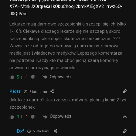
X7AHMtnkJX0rqreka1kQbuChooji2bmkAIEgXV2_rrwz6Q-
J0QdVns
Lekarze mają darmowe szczepionki a szczepi się ich tylko
1-10% Ciekawe dlaczego lekarze się nie szczepią skoro
szczepionki są takie super skuteczne i bezpieczne…???
Ważniejsze od tego co wmawiają nam mainstreamowe
media jest świadectwo medyków. Lepszego komentarza
nie potrzeba. Każdy kto ma choć jedną szarą komórkę
powinien sam wyciągnąć wnioski.
Odpowiedz
5
-1
Piotr
5 lata temu
Jak to za darmo? Jak rzecznik mówi że planują kupić 2 tys
szczepionek
Odpowiedz
3
-1
Dxf
5 lata temu