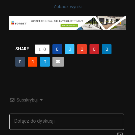
Zobacz wyniki
SHARE
0
Subskrybuj