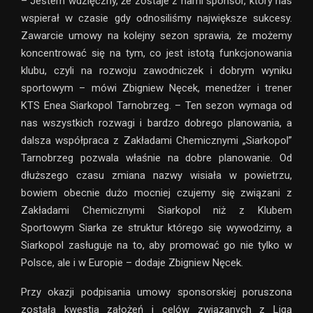
– Jestem wdzięczny, że zostaje z nami sponsor, który nas
wspierał w czasie gdy odnosiliśmy największe sukcesy.
Zawarcie umowy na kolejny sezon sprawia, że możemy
koncentrować się na tym, co jest istotą funkcjonowania
klubu, czyli na rozwoju zawodniczek i dobrym wyniku
sportowym – mówi Zbigniew Nęcek, menedżer i trener
KTS Enea Siarkopol Tarnobrzeg. – Ten sezon wymaga od
nas wszystkich rozwagi i bardzo dobrego planowania, a
dalsza współpraca z Zakładami Chemicznymi „Siarkopol”
Tarnobrzeg pozwala właśnie na dobre planowanie. Od
dłuższego czasu zmiana nazwy wisiała w powietrzu,
bowiem obecnie dużo mocniej czujemy się związani z
Zakładami Chemicznymi Siarkopol niż z Klubem
Sportowym Siarka ze struktur którego się wywodzimy, a
Siarkopol zasługuje na to, aby promować go nie tylko w
Polsce, ale i w Europie – dodaje Zbigniew Nęcek.
Przy okazji podpisania umowy sponsorskiej poruszona
została kwestia założeń i celów związanych z Ligą