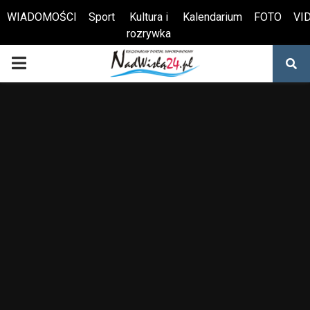
WIADOMOŚCI
Sport
Kultura i
Kalendarium
FOTO
VI
rozrywka
Otwórz pasek narzędzi
PRIMARY
MENU