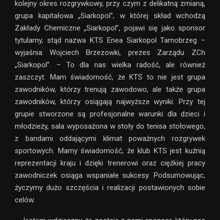
kolejny okres rozgrywkowy, przy czym z delikatną zmianą,
grupa kapitałowa „Siarkopol”, w której skład wchodzą
Zakłady Chemiczne „Siarkopol”, pojawi się jako sponsor
tytularny, stąd nazwa KTS Enea Siarkopol Tarnobrzeg –
wyjaśnia Wojciech Brzezowki, prezes Zarządu ZCh
„Siarkopol”. – To dla nas wielka radość, ale również
zaszczyt. Mam świadomość, że KTS to nie jest grupa
zawodników, którzy trenują zawodowo, ale także grupa
zawodników, którzy osiągają najwyższe wyniki. Przy tej
grupie stworzone są profesjonalne warunki dla dzieci i
młodzieży, sala wyposażona w stoły do tenisa stołowego,
z bandami oddającymi klimat poważnych rozgrywek
sportowych. Mamy świadomość, że klub KTS jest kuźnią
reprezentacji kraju i dzięki trenerowi oraz ciężkiej pracy
zawodniczek osiąga wspaniałe sukcesy. Podsumowując,
życzymy dużo szczęścia i realizacji postawionych sobie
celów.