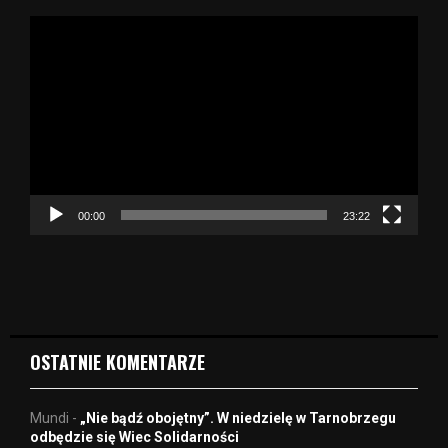
O
d
t
w
a
r
z
a
c
z
00:00
23:22
v
i
d
e
o
OSTATNIE KOMENTARZE
Mundi
-
„Nie bądź obojętny”. W niedzielę w Tarnobrzegu
odbędzie się Wiec Solidarności