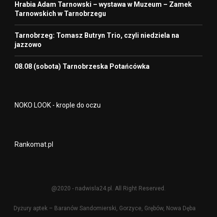
Hrabia Adam Tarnowski – wystawa w Muzeum – Zamek
Tarnowskich w Tarnobrzegu
Tarnobrzeg: Tomasz Butryn Trio, czyli niedziela na
jazzowo
08.08 (sobota) Tarnobrzeska Potańcówka
NOKO LOOK - krople do oczu
Rankomat.pl
@2020 - nadwisla24.pl. All Right Reserved.
Dyżury aptek – Baranów Sandomierski, Gorzyce, Grębów, Nowa Dęba