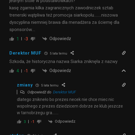
jednym stole w podstawówkach?
kasę zgarnia kilka zagranicznych zawodniczek sztab
trenerski wątpliwa też promocja siarkopolu……..niszowa
dyscyplina niemniej brawa dla menadżera za ściemę dla
sponsorów….
Odpowiedz
1
-3
Derektor MUF
5 lata temu
Szkoda, że historyczna nazwa Siarka zniknęła z nazwy
Odpowiedz
4
-1
zmiany
5 lata temu
Odpowiedź do
Derektor MUF
dlatego znikneło bo prezes necek nie chce miec nic
wspolnego z prezes dziedzicem dobrze ze klub jeszcze
w tarnobrzegu gra…….
Odpowiedz
3
-1