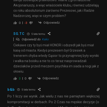
Akcjonariuszy, a więc właściciele klubu, również udzielają
co roku absolutorium zarówno Prezesowi, jak i Radzie
Nadzorczej, więc w czym problem?
Odpowiedz
0
-3
SG.TC
5 lata temu
Odpowiedź do
Kako
Ciekawe czy ty byś miał HONOR i odszedł jak byś miał
kasę od miasta. Kiedyś prezesem był Grzesiek a
trenerem chyba wtedy Gąsior to przynajmniej były wyniki
i walka na boisku a nie to co teraz nasprowadzali
dzieciaków przed meczem psychika im siada a nogi jak z
ołowiu.
Odpowiedz
3
0
b&b
5 lata temu
Po 1 liczy sie wynik. Jak wielu z nas nie pamiętam większej
kompromitacji w derbach. Po 2 Czas na męskie decyzje (o