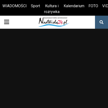
WIADOMOŚCI
Sport
Kultura i
Kalendarium
FOTO
VI
rozrywka
Otwórz pasek narzędzi
PRIMARY
MENU