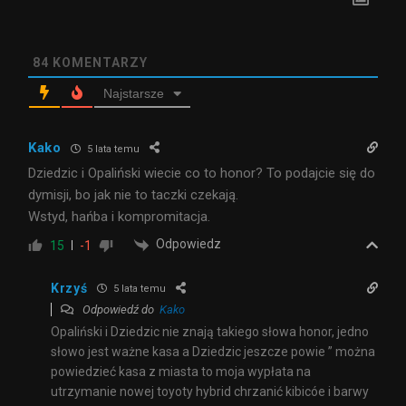
84
KOMENTARZY
Najstarsze
Kako
5 lata temu
Dziedzic i Opaliński wiecie co to honor? To podajcie się do
dymisji, bo jak nie to taczki czekają.
Wstyd, hańba i kompromitacja.
Odpowiedz
15
-1
Krzyś
5 lata temu
Odpowiedź do
Kako
Opaliński i Dziedzic nie znają takiego słowa honor, jedno
słowo jest ważne kasa a Dziedzic jeszcze powie ” można
powiedzieć kasa z miasta to moja wypłata na
utrzymanie nowej toyoty hybrid chrzanić kibicóe i barwy