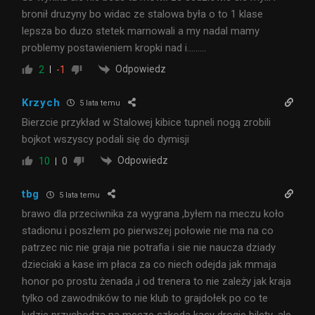
bronił druzyny bo widac ze stalowa była o to 1 klase
lepsza bo duzo stetek marnowali a my nadal mamy
problemy postawieniem kropki nad i………
Odpowiedz
2
-1
Krzych
5 lata temu
Bierzcie przykład w Stalowej kibice tupneli nogą zrobili
bojkot wszyscy podali się do dymisji
Odpowiedz
10
0
tbg
5 lata temu
brawo dla przeciwnika za wygrana ,byłem na meczu koło
stadionu i poszłem po pierwszej połowie nie ma na co
patrzec nic nie graja nie potrafia i sie nie naucza dziady
dzieciaki a kase im płaca za co niech odejda jak mmaja
honor po prostu żenada ,i od trenera to nie zależy jak kraja
tylko od zawodników to nie klub to grajdołek po co te