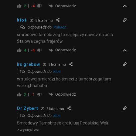
Odpowiedz
2
-4
ktoś
5 lata temu
Odpowiedź do
Robson
smrodowo tarnobrzeg to najlepszy nawóz na pola
Stalowa żegna frajerów
Odpowiedz
4
-4
ks grebow
5 lata temu
Odpowiedź do
ktoś
w stalowej smierdzi bo śmieci z tarnobrzega tam
worzą,hhahaha
Odpowiedz
2
-1
Dr Zybert
5 lata temu
Odpowiedź do
ktoś
Smrodowy Tarnobrzeg gratuluję Pedalskiej Woli
zwycięstwa.