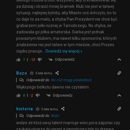
dlatego trzeba zrobić wszystko, aby zrehabilitować się
za dzisiaj i stracić mniej bramek. Klub nie jest w łatwej
sytuacji, najlepiej byłoby, aby Miasto coś dołożyło, bo to
co daje to za mało, a chyba Pan Prezydent nie chce być
grabarzem piłki nożnej w Tarnobrzegu. No chyba, że
zadowala go piłka amatorska. Siarka jest jednak
poważnym klubem, ma nawet kilku sponsorów, których
znalezienie nie jest łatwe w tym mieście, choć Prezes
ciężko pracuje
…
Dowiedz się więcej »
Odpowiedz
7
-13
Bozo
5 lata temu
Odpowiedź do
No cóż mogę powiedzieć
Większego bełkotu dawno nie czytałem
Odpowiedz
8
-2
historia
5 lata temu
Odpowiedź do
Bozo
widze ze ktoś swoj talent marnuje wiec pora zapytac czy
szukaja pisarza do gazet a tarnobrzeg tyle to drzewa