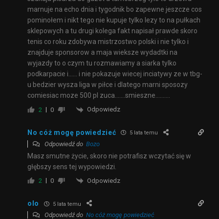
marnuje na echo dnia i tygodnik bo zapewne jeszcze cos
pominołem i nikt tego nie kupuje tylko lezy to na pułkach
sklepowych a tu drugi kolega fakt napisał prawde skoro
tenis co roku zdobywa mistrzostwo polski i nie tylko i
znajduje sponsorow a maja wieksze wydadtki na
wyjazdy to o czym tu rozmawiamy a siarka tylko
podkarpacie i…… i nie pokazuje wiecej inciatywy ze w tbg-
u bedzier wysza liga w piłce i dlatego marni sposozy
comiesiac moze 500 pl zuca…….smieszne……….
Odpowiedz
2
0
No cóż mogę powiedzieć
5 lata temu
Odpowiedź do
Bozo
Masz smutne życie, skoro nie potrafisz wczytać się w
głębszy sens tej wypowiedzi.
Odpowiedz
2
0
olo
5 lata temu
Odpowiedź do
No cóż mogę powiedzieć