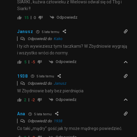
SIARKI , kuźwa człowieku z Wielowsi odwal się od Tbg i
Siarki !!
Odpowiedz
15
0
Janusz
5 lata temu
Odpowiedź do
Kako
I ty ich wywieziesz tymi taczkami? W Zbydniowie wygrają
i wszystko wróci do normy.
Odpowiedz
5
-5
1938
5 lata temu
Odpowiedź do
Janusz
W Zbydniowie baty bez pierdnięcia
Odpowiedz
2
-2
Ana
5 lata temu
Odpowiedź do
1938
Co taki „mądry” gość jak ty może mądrego powiedzieć.