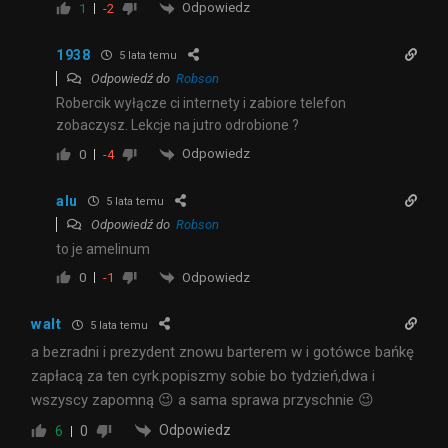
Odpowiedz
1
-2
1938
5 lata temu
Odpowiedź do
Robson
Robercik wyłącze ci internety i zabiore telefon
zobaczysz. Lekcje na jutro odrobione ?
Odpowiedz
0
-4
alu
5 lata temu
Odpowiedź do
Robson
to je amelinum
Odpowiedz
0
-1
walt
5 lata temu
a bezradni i prezydent znowu barterem w i gotówce bańkę
zapłacą za ten cyrk.popiszmy sobie bo tydzień,dwa i
wszyscy zapomną 😉 a sama sprawa przyschnie 😉
Odpowiedz
6
0