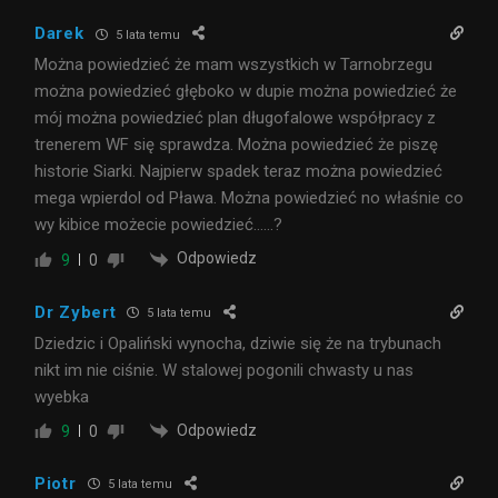
Darek
5 lata temu
Można powiedzieć że mam wszystkich w Tarnobrzegu
można powiedzieć głęboko w dupie można powiedzieć że
mój można powiedzieć plan długofalowe współpracy z
trenerem WF się sprawdza. Można powiedzieć że piszę
historie Siarki. Najpierw spadek teraz można powiedzieć
mega wpierdol od Pława. Można powiedzieć no właśnie co
wy kibice możecie powiedzieć……?
Odpowiedz
9
0
Dr Zybert
5 lata temu
Dziedzic i Opaliński wynocha, dziwie się że na trybunach
nikt im nie ciśnie. W stalowej pogonili chwasty u nas
wyebka
Odpowiedz
9
0
Piotr
5 lata temu