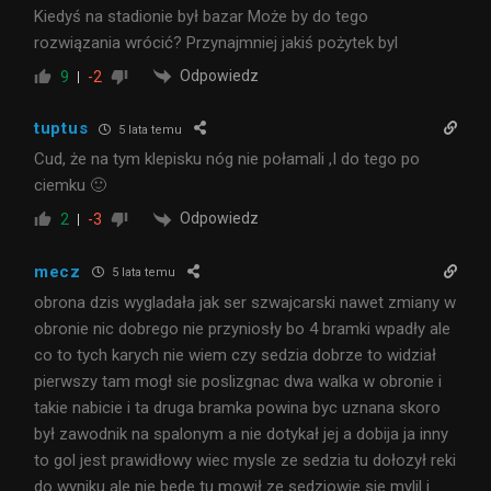
Kiedyś na stadionie był bazar Może by do tego
rozwiązania wrócić? Przynajmniej jakiś pożytek byl
Odpowiedz
9
-2
tuptus
5 lata temu
Cud, że na tym klepisku nóg nie połamali ,I do tego po
ciemku 🙂
Odpowiedz
2
-3
mecz
5 lata temu
obrona dzis wygladała jak ser szwajcarski nawet zmiany w
obronie nic dobrego nie przyniosły bo 4 bramki wpadły ale
co to tych karych nie wiem czy sedzia dobrze to widział
pierwszy tam mogł sie poslizgnac dwa walka w obronie i
takie nabicie i ta druga bramka powina byc uznana skoro
był zawodnik na spalonym a nie dotykał jej a dobija ja inny
to gol jest prawidłowy wiec mysle ze sedzia tu dołozył reki
do wyniku ale nie bede tu mowił ze sedziowie sie mylil i