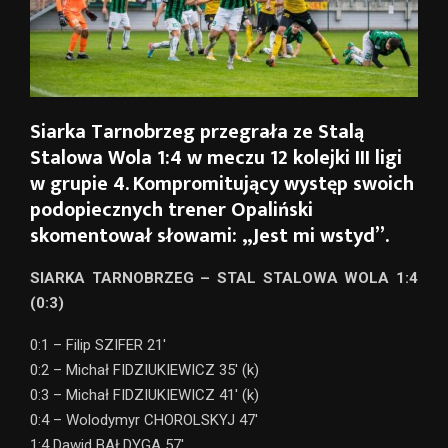
Siarka Tarnobrzeg przegrała ze Stalą
Stalowa Wola 1:4 w meczu 12 kolejki III ligi
w grupie 4. Kompromitujący występ swoich
podopiecznych trener Opaliński
skomentował słowami: „Jest mi wstyd”.
SIARKA TARNOBRZEG – STAL STALOWA WOLA 1:4
(0:3)
0:1 – Filip SZIFER 21′
0:2 – Michał FIDZIUKIEWICZ 35′ (k)
0:3 – Michał FIDZIUKIEWICZ 41′ (k)
0:4 – Wolodymyr CHOROLSKYJ 47′
1:4 Dawid BAŁDYGA 57′