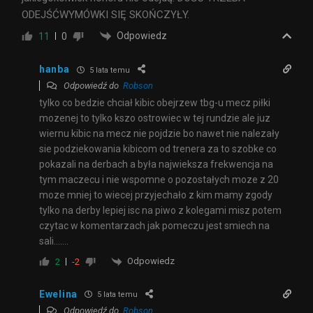
ODEJŚĆWYMÓWKI SIĘ SKOŃCZYŁY.
Odpowiedz
11
0
hanba
5 lata temu
Odpowiedź do
Robson
tylko co bedzie chciał kibic obejrzew tbg-u mecz piłki
mozenej to tylko kszo ostrowiec w tej rundzie ale juz
wiernu kibic na mecz nie pojdzie bo nawet nie nalezały
sie podziekowania kibicom od trenera za to szobke co
pokazali na derbach a była najwieksza frekwencja na
tym maczecu i nie wspomne o pozostałych moze z 20
moze mniej to wiecej przyjechało z kim mamy zgody
tylko na derby lepiej isc na piwo z kolegami misz potem
czytac w komentarzach jak pomeczu jest smiech na
sali…….
Odpowiedz
2
-2
Ewelina
5 lata temu
Odpowiedź do
Robson