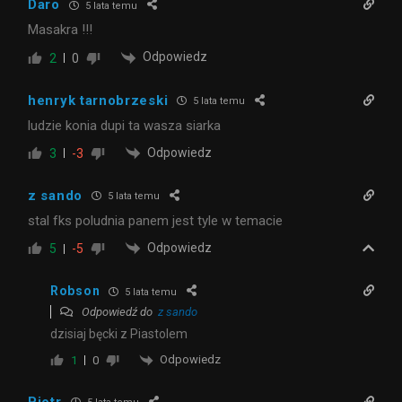
Daro
5 lata temu
Masakra !!!
Odpowiedz
2
0
henryk tarnobrzeski
5 lata temu
ludzie konia dupi ta wasza siarka
Odpowiedz
3
-3
z sando
5 lata temu
stal fks poludnia panem jest tyle w temacie
Odpowiedz
5
-5
Robson
5 lata temu
Odpowiedź do
z sando
dzisiaj bęcki z Piastolem
Odpowiedz
1
0
Piotr