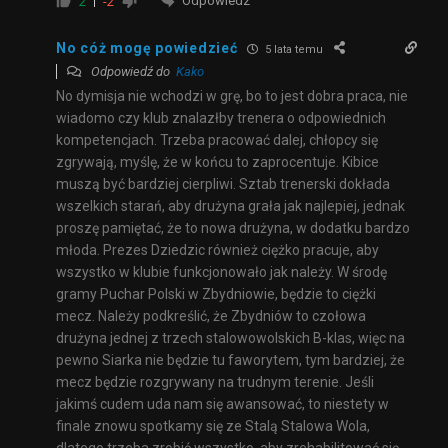
Odpowiedz
2
-2
No cóż mogę powiedzieć
5 lata temu
Odpowiedź do
Kako
No dymisja nie wchodzi w grę, bo to jest dobra praca, nie
wiadomo czy klub znalazłby trenera o odpowiednich
kompetencjach. Trzeba pracować dalej, chłopcy się
zgrywają, myślę, że w końcu to zaprocentuje. Kibice
muszą być bardziej cierpliwi. Sztab trenerski dokłada
wszelkich starań, aby drużyna grała jak najlepiej, jednak
proszę pamiętać, że to nowa drużyna, w dodatku bardzo
młoda. Prezes Dziedzic również ciężko pracuje, aby
wszystko w klubie funkcjonowało jak należy. W środę
gramy Puchar Polski w Zbydniowie, będzie to ciężki
mecz. Należy podkreślić, że Zbydniów to czołowa
drużyna jednej z trzech stalowowolskich B-klas, więc na
pewno Siarka nie będzie tu faworytem, tym bardziej, że
mecz będzie rozgrywany na trudnym terenie. Jeśli
jakimś cudem uda nam się awansować, to niestety w
finale znowu spotkamy się ze Stalą Stalowa Wola,