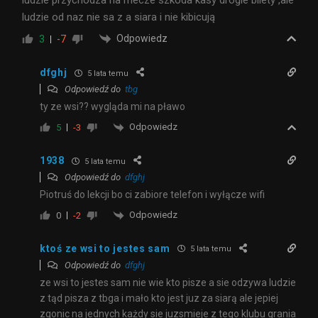
ludzie przychodza na mecze szkoda kasy drogie bilety ,ale
ludzie od naz nie sa z a siara i nie kibicują
Odpowiedz
3
-7
dfghj
5 lata temu
Odpowiedź do
tbg
ty ze wsi?? wygląda mi na pławo
Odpowiedz
5
-3
1938
5 lata temu
Odpowiedź do
dfghj
Piotruś do lekcji bo ci zabiore telefon i wyłącze wifi
Odpowiedz
0
-2
ktoś ze wsi to jestes sam
5 lata temu
Odpowiedź do
dfghj
ze wsi to jestes sam nie wie kto pisze a sie odzywa ludzie
z tąd pisza z tbga i mało kto jest juz za siarą ale jepiej
zgonic na jednych każdy sie juzsmieje z tego klubu grania