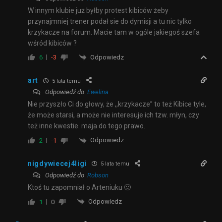
W innym klubie już byłby protest kibiców żeby
przynajmniej trener podał sie do dymisji a tu nic tylko
krzykacze na forum. Macie tam w ogóle jakiegoś szefa
wśród kibiców ?
Odpowiedz
6
-3
art
5 lata temu
Odpowiedź do
Ewelina
Nie przyszło Ci do głowy, że ,,krzykacze” to też Kibice tyle,
że może starsi, a może nie interesuje ich tzw. młyn, czy
też inne kwestie. maja do tego prawo.
Odpowiedz
2
-1
nigdywiecej4ligi
5 lata temu
Odpowiedź do
Robson
Ktoś tu zapomniał o Arteniuku 🙂
Odpowiedz
1
0