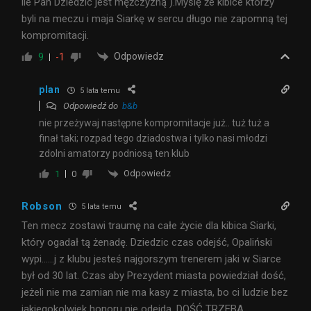
ile Pan Dziedzic jest mężczyzną ).Myślę że kibice którzy
byli na meczu i maja Siarkę w sercu długo nie zapomną tej
kompromitacji.
Odpowiedz
9
-1
plan
5 lata temu
Odpowiedź do
b&b
nie przeżywaj następne kompromitacje już.. tuż tuż a
finał taki; rozpad tego dziadostwa i tylko nasi młodzi
zdolni amatorzy podniosą ten klub
Odpowiedz
1
0
Robson
5 lata temu
Ten mecz zostawi traumę na całe życie dla kibica Siarki,
który ogadał tą żenadę. Dziedzic czas odejść, Opaliński
wypi……j z klubu jesteś najgorszym trenerem jaki w Siarce
był od 30 lat. Czas aby Prezydent miasta powiedział dość,
jeżeli nie ma zamian nie ma kasy z miasta, bo ci ludzie bez
jakiegokolwiek honoru nie odejdą. DOŚĆ TRZEBA