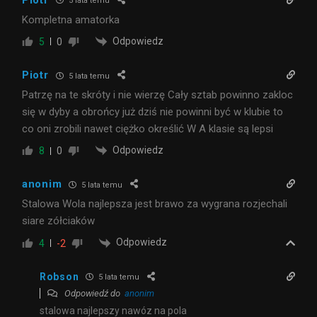
5 lata temu
Kompletna amatorka
Odpowiedz
5
0
Piotr
5 lata temu
Patrzę na te skróty i nie wierzę Cały sztab powinno zakloc
się w dyby a obrońcy już dziś nie powinni być w klubie to
co oni zrobili nawet ciężko określić W A klasie są lepsi
Odpowiedz
8
0
anonim
5 lata temu
Stalowa Wola najlepsza jest brawo za wygrana rozjechali
siare zółciaków
Odpowiedz
4
-2
Robson
5 lata temu
Odpowiedź do
anonim
stalowa najlepszy nawóz na pola