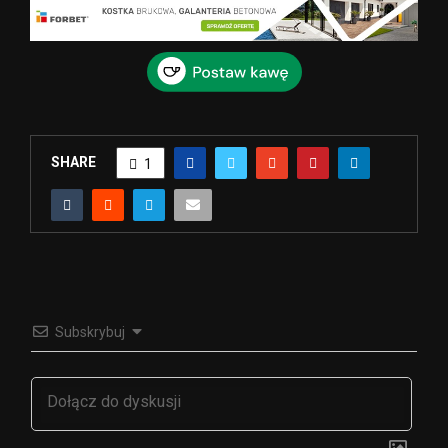
SHARE
1
Subskrybuj