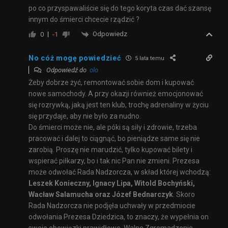
po co przyspawaliście się do tego koryta czas dać szansę
innym do śmierci chcecie rządzić ?
Odpowiedz
0
-1
No cóż mogę powiedzieć
5 lata temu
Odpowiedź do
olo
Żeby dobrze żyć, remontować sobie dom i kupować
nowe samochody. A przy okazji również emocjonować
się rozrywką, jaką jest ten klub, trochę adrenaliny w życiu
się przydaje, aby nie było za nudno.
Do śmierci może nie, ale póki są siły i zdrowie, trzeba
pracować i dalej to ciągnąć, bo pieniądze same się nie
zarobią. Proszę nie marudzić, tylko kupować bilety i
wspierać piłkarzy, bo i tak nic Pan nie zmieni. Prezesa
może odwołać Rada Nadzorcza, w skład której wchodzą:
Leszek Konieczny, Ignacy Lipa, Witold Bochyński,
Wacław Salamucha oraz Józef Bednarczyk
. Skoro
Rada Nadzorcza nie podjęła uchwały w przedmiocie
odwołania Prezesa Dziedzica, to znaczy, że wypełnia on
swoje obowiązki prawidłowo. Walne Zgromadzenie